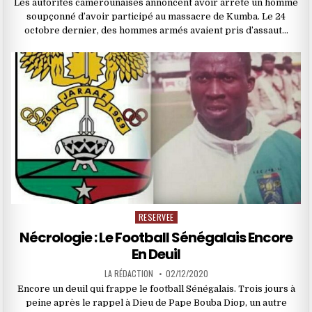
Les autorités camerounaises annoncent avoir arrêté un homme
soupçonné d’avoir participé au massacre de Kumba. Le 24
octobre dernier, des hommes armés avaient pris d’assaut…
RESERVEE
Posted
in
Nécrologie : Le Football Sénégalais Encore
En Deuil
LA RÉDACTION
02/12/2020
Encore un deuil qui frappe le football Sénégalais. Trois jours à
peine après le rappel à Dieu de Pape Bouba Diop, un autre