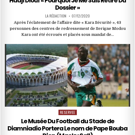
Hadji Diouf « Pourquoi Je Me Suis Retiré Du
Dossier »
LA RÉDACTION
07/12/2020
Après l’éclatement de l’affaire dite « Kara Sécurité », 43
personnes des centres de redressement de Serigne Modou
Kara ont été écroués et placés sous mandat de…
RESERVEE
Posted
in
Le Musée Du Football du Stade de
Diamniadio Portera Le nom de Pape Bouba