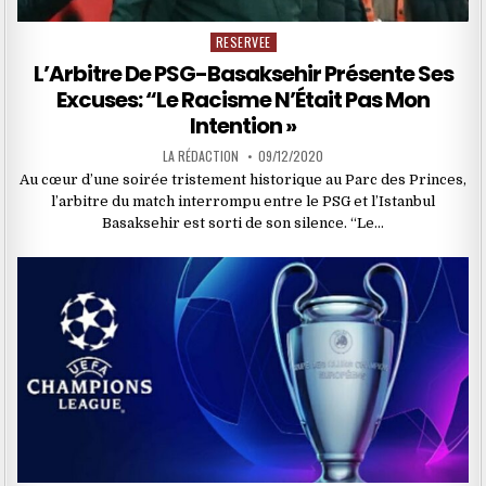
RESERVEE
Posted
in
L’Arbitre De PSG-Basaksehir Présente Ses
Excuses: “Le Racisme N’Était Pas Mon
Intention »
LA RÉDACTION
09/12/2020
Au cœur d’une soirée tristement historique au Parc des Princes,
l’arbitre du match interrompu entre le PSG et l’Istanbul
Basaksehir est sorti de son silence. “Le…