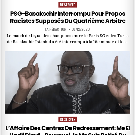
RESERVEE
Posted
in
PSG-Basaksehir Interrompu Pour Propos
Racistes Supposés Du Quatrième Arbitre
LA RÉDACTION
08/12/2020
Le match de Ligue des champions entre le Paris SG et les Turcs
de Basaksehir Istanbul a été interrompu à la 16e minute et les…
RESERVEE
Posted
in
L’Affaire Des Centres De Redressement: Me El