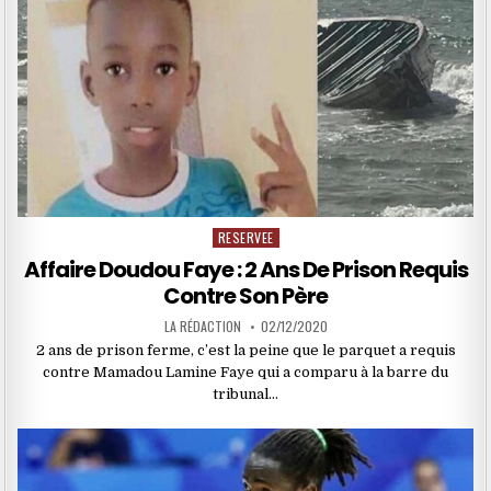
RESERVEE
Posted
in
Affaire Doudou Faye : 2 Ans De Prison Requis
Contre Son Père
LA RÉDACTION
02/12/2020
2 ans de prison ferme, c’est la peine que le parquet a requis
contre Mamadou Lamine Faye qui a comparu à la barre du
tribunal…