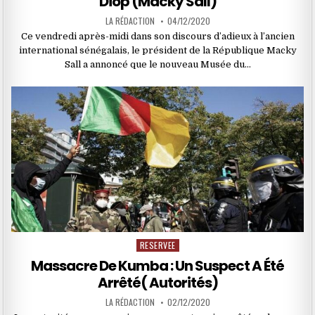
Diop (Macky Sall)
LA RÉDACTION
04/12/2020
Ce vendredi après-midi dans son discours d’adieux à l’ancien
international sénégalais, le président de la République Macky
Sall a annoncé que le nouveau Musée du…
RESERVEE
Posted
in
Massacre De Kumba : Un Suspect A Été
Arrêté( Autorités)
LA RÉDACTION
02/12/2020