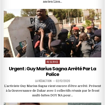
ancien Lion…
RESERVEE
Posted
in
Urgent : Guy Marius Sagna Arrêté Par La
Police
LA RÉDACTION
02/12/2020
L’activiste Guy Marius Sagna vient encore d’être arrêté. Présent
à la Gouvernance de Dakar avec 5 collectifs réunis par le front
multi-luttes DOY NA pour…