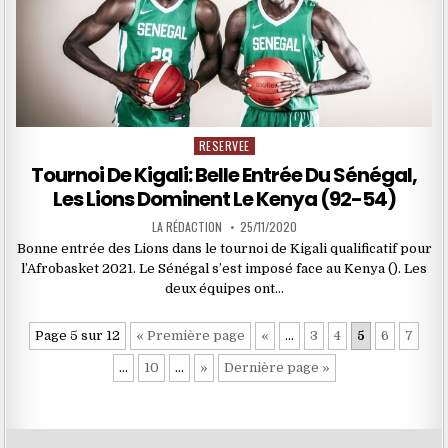
RESERVEE
Posted
in
Tournoi De Kigali: Belle Entrée Du Sénégal,
Les Lions Dominent Le Kenya (92-54)
LA RÉDACTION
25/11/2020
Bonne entrée des Lions dans le tournoi de Kigali qualificatif pour
l’Afrobasket 2021. Le Sénégal s’est imposé face au Kenya (). Les
deux équipes ont…
Page 5 sur 12
« Première page
«
…
3
4
5
6
7
…
10
…
»
Dernière page »