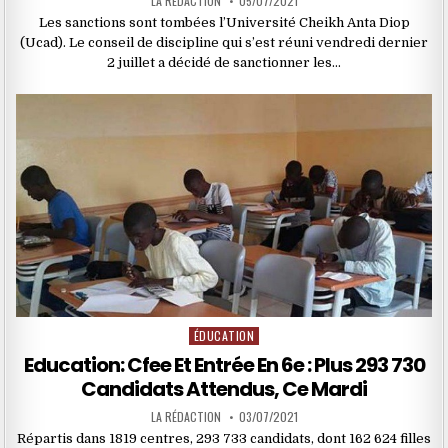
LA RÉDACTION
05/07/2021
Les sanctions sont tombées l’Université Cheikh Anta Diop
(Ucad). Le conseil de discipline qui s’est réuni vendredi dernier
2 juillet a décidé de sanctionner les…
ÉDUCATION
Posted
in
Education: Cfee Et Entrée En 6e : Plus 293 730
Candidats Attendus, Ce Mardi
LA RÉDACTION
03/07/2021
Répartis dans 1819 centres, 293 733 candidats, dont 162 624 filles