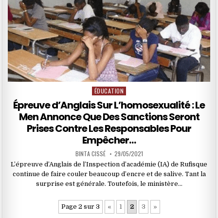
ÉDUCATION
Posted
in
Épreuve d’Anglais Sur L’homosexualité : Le
Men Annonce Que Des Sanctions Seront
Prises Contre Les Responsables Pour
Empêcher…
BINTA CISSÉ
29/05/2021
L’épreuve d’Anglais de l’Inspection d’académie (IA) de Rufisque
continue de faire couler beaucoup d’encre et de salive. Tant la
surprise est générale. Toutefois, le ministère…
Page 2 sur 3
«
1
2
3
»