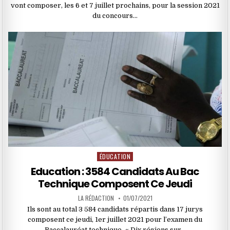
vont composer, les 6 et 7 juillet prochains, pour la session 2021
du concours…
ÉDUCATION
Posted
in
Education : 3584 Candidats Au Bac
Technique Composent Ce Jeudi
LA RÉDACTION
01/07/2021
Ils sont au total 3 584 candidats répartis dans 17 jurys
composent ce jeudi, 1er juillet 2021 pour l’examen du
Baccalauréat technique. « Dix régions sur…