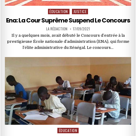
ÉDUCATION
JUSTICE
Posted
in
Ena: La Cour Suprême Suspend Le Concours
LA RÉDACTION
17/09/2021
Il y a quelques mois, avait débuté le Concours d’entrée à la
prestigieuse École nationale d’administration (ENA), qui forme
l’élite administrative du Sénégal. Le concours…
ÉDUCATION
Posted