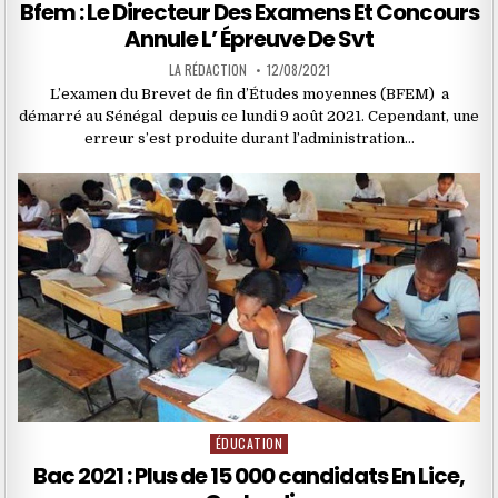
in
Bfem : Le Directeur Des Examens Et Concours
Annule L’ Épreuve De Svt
LA RÉDACTION
12/08/2021
L’examen du Brevet de fin d’Études moyennes (BFEM) a
démarré au Sénégal depuis ce lundi 9 août 2021. Cependant, une
erreur s’est produite durant l’administration…
ÉDUCATION
Posted
in
Bac 2021 : Plus de 15 000 candidats En Lice,