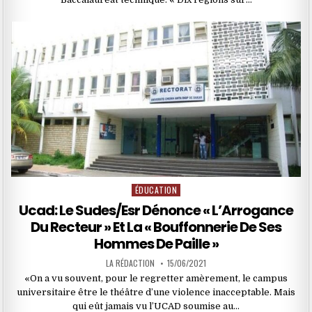
ÉDUCATION
Posted
in
Ucad: Le Sudes/Esr Dénonce « L’Arrogance
Du Recteur » Et La « Bouffonnerie De Ses
Hommes De Paille »
LA RÉDACTION
15/06/2021
«On a vu souvent, pour le regretter amèrement, le campus
universitaire être le théâtre d’une violence inacceptable. Mais
qui eût jamais vu l’UCAD soumise au…