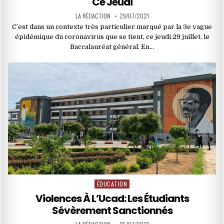
Ce Jeudi
LA RÉDACTION
29/07/2021
C’est dans un contexte très particulier marqué par la 3e vague
épidémique du coronavirus que se tient, ce jeudi 29 juillet, le
Baccalauréat général. En…
ÉDUCATION
Posted
in
Violences À L’Ucad: Les Étudiants
Sévèrement Sanctionnés