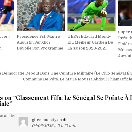
Super 
cer :
Présidence Fsf: Maître
UEFA : Edouard Mendy
Présid
Augustin Senghor
Élu Meilleur Gardien De
Fédérat
n
Dévoile Son Programme
La Saison 2020-2021
Menace
Juvent
on
e Démocratie Debout Dans Une Ceinture Militaire (Le Club Sénégal É
Commune De Pété: Le Maire Moussa Abdoul Thiam Officie
s on “
Classement Fifa: Le Sénégal Se Pointe À
iale
”
on
s anciens
gitea.nacsity.cn
dit :
04/05/2026 à 0 h 13 min