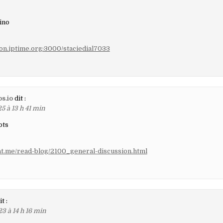
aires
sino
tion.iptime.org:3000/staciedial7033
bs.io
dit :
5 à 13 h 41 min
ots
at.me/read-blog/2100_general-discussion.html
it :
3 à 14 h 16 min