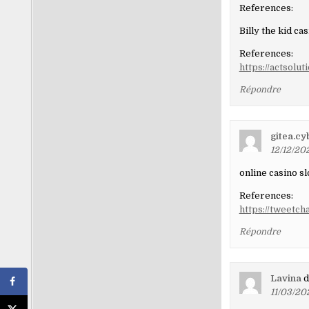
les
References:
comment
Billy the kid ca
References:
https://actsolu
Répondre
gitea.cy
12/12/202
online casino sl
References:
https://tweetch
Répondre
Lavina
d
11/03/202