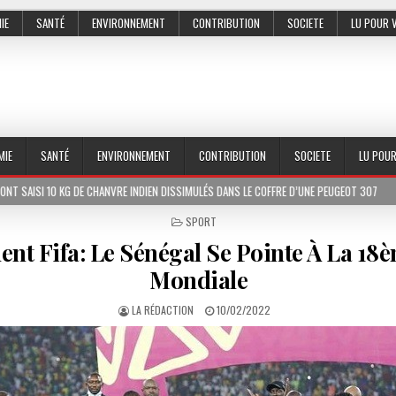
IE
SANTÉ
ENVIRONNEMENT
CONTRIBUTION
SOCIETE
LU POUR 
MIE
SANTÉ
ENVIRONNEMENT
CONTRIBUTION
SOCIETE
LU POU
DE CHANVRE INDIEN DISSIMULÉS DANS LE COFFRE D’UNE PEUGEOT 307
2026-07-01
POSTED
SPORT
IN
nt Fifa: Le Sénégal Se Pointe À La 18
Mondiale
LA RÉDACTION
10/02/2022