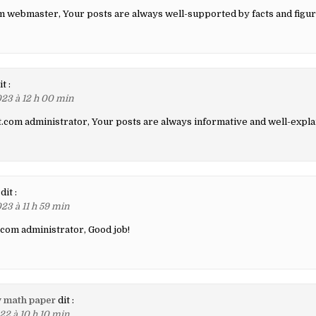
 webmaster, Your posts are always well-supported by facts and figur
it :
23 à 12 h 00 min
.com administrator, Your posts are always informative and well-expla
dit :
23 à 11 h 59 min
com administrator, Good job!
y math paper
dit :
22 à 10 h 10 min