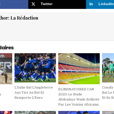
k
Twitter
LinkedIn
thor:
La Rédaction
laires
L’Italie Bat L’Angleterre
Cosafa 
ÉLIMINATOIRES CAN
Aux Tirs Au But Et
Bat Le
n
2023: Le Stade
Remporte L’Euro
Et Se 
Abdoulaye Wade Sollicité
Par Les Voisins Africains