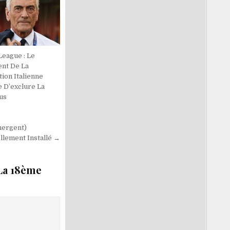
League : Le
ent De La
ion Italienne
 D’exclure La
us
mergent)
llement Installé →
 La 18ème