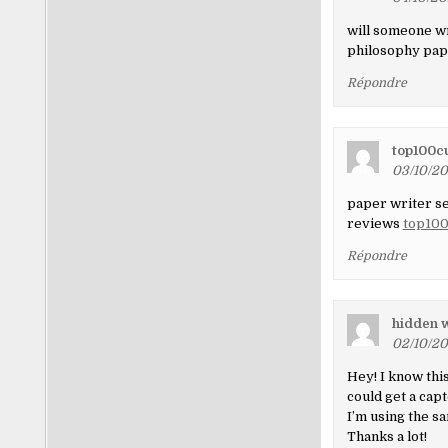
will someone w
philosophy pap
Répondre
top100c
03/10/20
paper writer se
reviews
top10
Répondre
hidden w
02/10/20
Hey! I know this
could get a cap
I’m using the s
Thanks a lot!