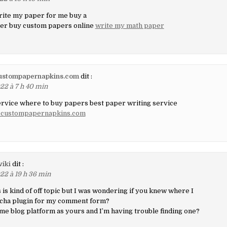
rite my paper for me buy a
er buy custom papers online
write my math paper
ustompapernapkins.com
dit :
22 à 7 h 40 min
rvice where to buy papers best paper writing service
0custompapernapkins.com
iki
dit :
22 à 19 h 36 min
 is kind of off topic but I was wondering if you knew where I
tcha plugin for my comment form?
ame blog platform as yours and I’m having trouble finding one?