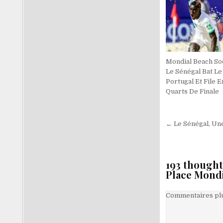
Mondial Beach Soc
Le Sénégal Bat Le
Portugal Et File E
Quarts De Finale
Navigati
← Le Sénégal, Un
de
l’article
193 thought
Place Mond
Navigati
Commentaires plu
dans