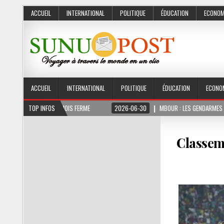
ACCUEIL
INTERNATIONAL
POLITIQUE
ÉDUCATION
ECONOM
ACCUEIL
INTERNATIONAL
POLITIQUE
ÉDUCATION
ECONO
ONT 3 MOIS FERME
TOP INFOS
2026-06-30
MBOUR : LES GENDARMES ONT SAISI 10 KG 
Classeme