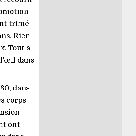
romotion
nt trimé
ns. Rien
ux. Tout a
 d’œil dans
80, dans
es corps
ension
nt ont