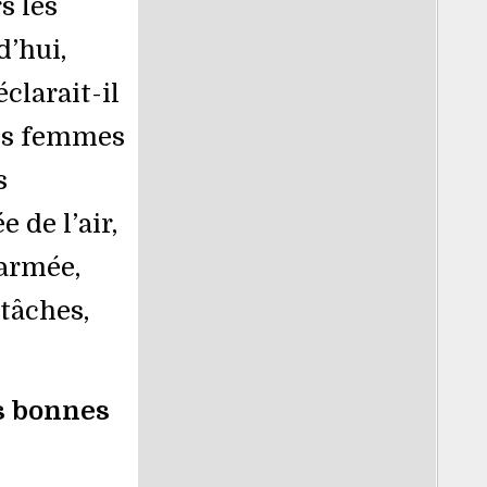
s les
’hui,
clarait-il
des femmes
s
 de l’air,
’armée,
 tâches,
es bonnes