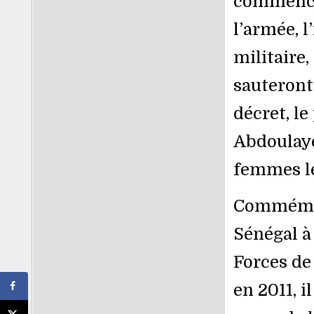
commencé
l’armée, 
militaire,
sauteront
décret, le
Abdoulaye
femmes le
Commémora
Sénégal à
Forces de
en 2011, i