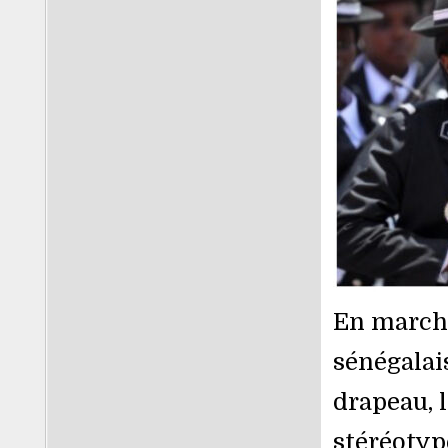
En march
sénégalai
drapeau, 
stéréotyp