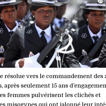
e résolue vers le commandement des
s, après seulement 15 ans d’engagemen
les femmes pulvérisent les clichés et
es misogynes qui ont jalonné leur inté