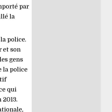
porté par
llé la
a police.
r et son
les gens
 la police
tif
ce qui
 2013.
ationale,