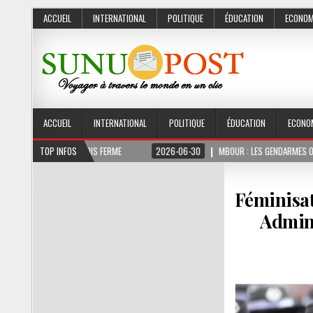
ACCUEIL
INTERNATIONAL
POLITIQUE
ÉDUCATION
ECONOM
ACCUEIL
INTERNATIONAL
POLITIQUE
ÉDUCATION
ECONO
T 3 MOIS FERME
TOP INFOS
2026-06-30
MBOUR : LES GENDARMES ONT SAISI 10 KG DE 
Féminisat
Admini