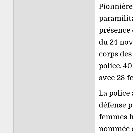
Pionnière
paramilita
présence 
du 24 nov
corps des 
police. 40
avec 28 
La police 
défense p
femmes ha
nommée di