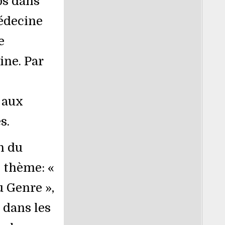
ps dans
médecine
e
ine. Par
 aux
s.
n du
e thème: «
u Genre »,
 dans les