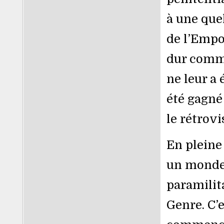
à une que
de l’Empo
dur comme
ne leur a 
été gagné 
le rétrovi
En pleine
un monde 
paramilit
Genre. C’