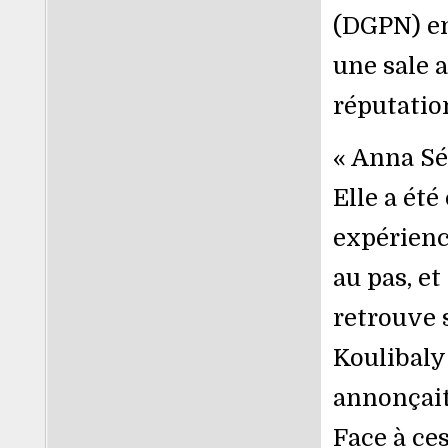
(DGPN) e
une sale a
réputation
« Anna Sé
Elle a été
expérienc
au pas, e
retrouve 
Koulibaly
annonçait
Face à ces