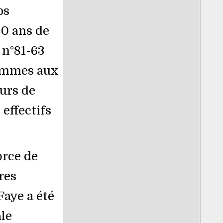
ps
40 ans de
 n°81-63
femmes aux
eurs de
 effectifs
orce de
res
aye a été
le