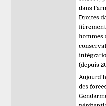
dans l’arm
Droites d
fièrement
hommes on
conservat
intégrati
(depuis 20
Aujourd’hu
des forces
Gendarmer
pénitentia