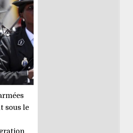
 armées
t sous le
gration