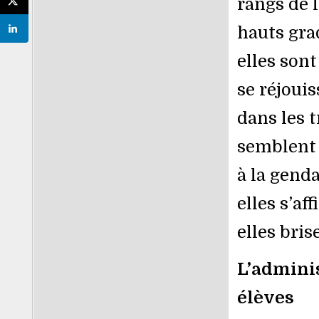
rangs de 
hauts gra
elles sont
se réjoui
dans les t
semblent l
à la gend
elles s’af
elles bris
L’adminis
élèves