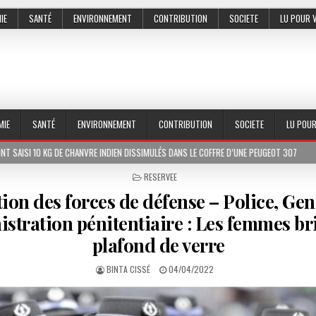
IE
SANTÉ
ENVIRONNEMENT
CONTRIBUTION
SOCIETE
LU POUR 
MIE
SANTÉ
ENVIRONNEMENT
CONTRIBUTION
SOCIETE
LU POU
CHANVRE INDIEN DISSIMULÉS DANS LE COFFRE D’UNE PEUGEOT 307
2026-07-01
POSTED
RESERVEE
IN
ion des forces de défense – Police, Ge
stration pénitentiaire : Les femmes bri
plafond de verre
BINTA CISSÉ
04/04/2022