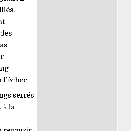
llés.
nt
 des
ras
r
ang
 l’échec.
angs serrés
 à la
à recourir