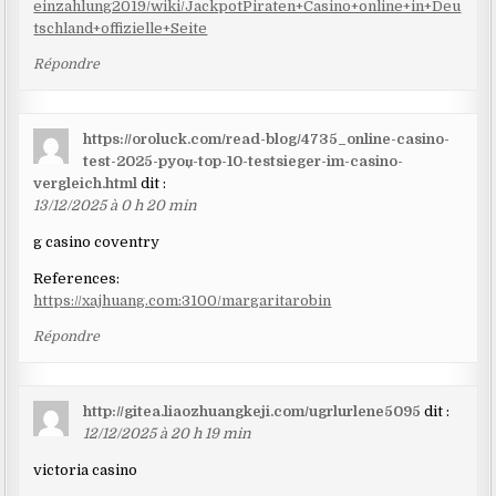
einzahlung2019/wiki/JackpotPiraten+Casino+online+in+Deu
tschland+offizielle+Seite
Répondre
https://oroluck.com/read-blog/4735_online-casino-
test-2025-pyoџ-top-10-testsieger-im-casino-
vergleich.html
dit :
13/12/2025 à 0 h 20 min
g casino coventry
References:
https://xajhuang.com:3100/margaritarobin
Répondre
http://gitea.liaozhuangkeji.com/ugrlurlene5095
dit :
12/12/2025 à 20 h 19 min
victoria casino