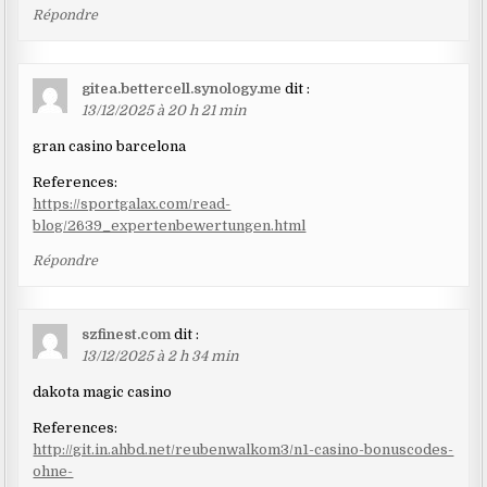
Répondre
gitea.bettercell.synology.me
dit :
13/12/2025 à 20 h 21 min
gran casino barcelona
References:
https://sportgalax.com/read-
blog/2639_expertenbewertungen.html
Répondre
szfinest.com
dit :
13/12/2025 à 2 h 34 min
dakota magic casino
References:
http://git.in.ahbd.net/reubenwalkom3/n1-casino-bonuscodes-
ohne-