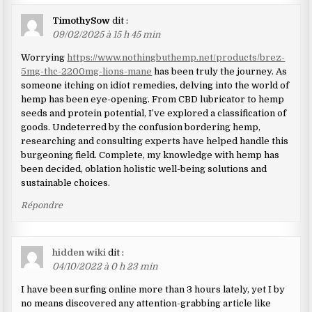
TimothySow
dit :
09/02/2025 à 15 h 45 min
Worrying
https://www.nothingbuthemp.net/products/brez-
5mg-thc-2200mg-lions-mane
has been truly the journey. As
someone itching on idiot remedies, delving into the world of
hemp has been eye-opening. From CBD lubricator to hemp
seeds and protein potential, I’ve explored a classification of
goods. Undeterred by the confusion bordering hemp,
researching and consulting experts have helped handle this
burgeoning field. Complete, my knowledge with hemp has
been decided, oblation holistic well-being solutions and
sustainable choices.
Répondre
hidden wiki
dit :
04/10/2022 à 0 h 23 min
I have been surfing online more than 3 hours lately, yet I by
no means discovered any attention-grabbing article like