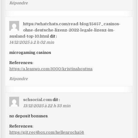
Répondre
https://whatchats.com/read-blog/15457_casinos-
ohne-deutsche-lizenz-2022-legale-lizenz-im-
ausland-top-10.html
dit :
14/12/2025 à 2 h 02 min
microgaming casinos
References:
https://a.leanwo.com:3000/kristinahoutma
Répondre
schsocial.com
dit :
13/12/2025 à 22 h 33 min
no deposit bonuses
References:
https://git.rec4box.com/hellenrocha56