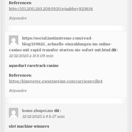
References:
http://101.200.243.208:9100/ejaabbey923634
Répondre
https://social.instinxtreme.com/read-
blog/139625_schnelle-einzahlungen-im-online-
casino-mit-rapid-transfer-starten-sie-sofort-mit.html
dit :
12/12/2025 à 18 h 09 min
aqueduct racetrack casino
References:
https://kingpeter.ewsstagging.com/carrieneville4
Répondre
home.zhupei.me
dit :
12/12/2025 à 9 h 57 min
slot machine winners