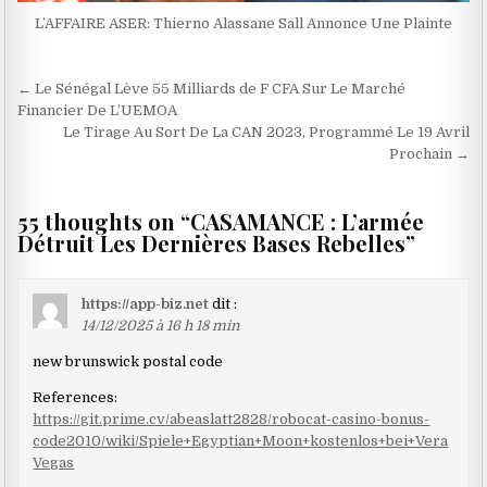
L’AFFAIRE ASER: Thierno Alassane Sall Annonce Une Plainte
Navigation
← Le Sénégal Lève 55 Milliards de F CFA Sur Le Marché
de
Financier De L’UEMOA
Le Tirage Au Sort De La CAN 2023, Programmé Le 19 Avril
l’article
Prochain →
55 thoughts on “
CASAMANCE : L’armée
Détruit Les Dernières Bases Rebelles
”
https://app-biz.net
dit :
14/12/2025 à 16 h 18 min
new brunswick postal code
References:
https://git.prime.cv/abeaslatt2828/robocat-casino-bonus-
code2010/wiki/Spiele+Egyptian+Moon+kostenlos+bei+Vera
Vegas