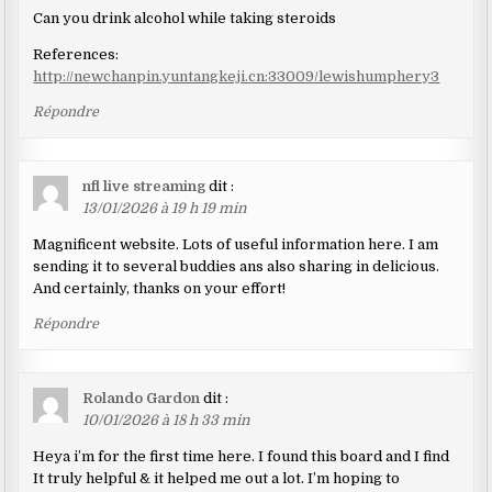
Can you drink alcohol while taking steroids
References:
http://newchanpin.yuntangkeji.cn:33009/lewishumphery3
Répondre
nfl live streaming
dit :
13/01/2026 à 19 h 19 min
Magnificent website. Lots of useful information here. I am
sending it to several buddies ans also sharing in delicious.
And certainly, thanks on your effort!
Répondre
Rolando Gardon
dit :
10/01/2026 à 18 h 33 min
Heya i’m for the first time here. I found this board and I find
It truly helpful & it helped me out a lot. I’m hoping to