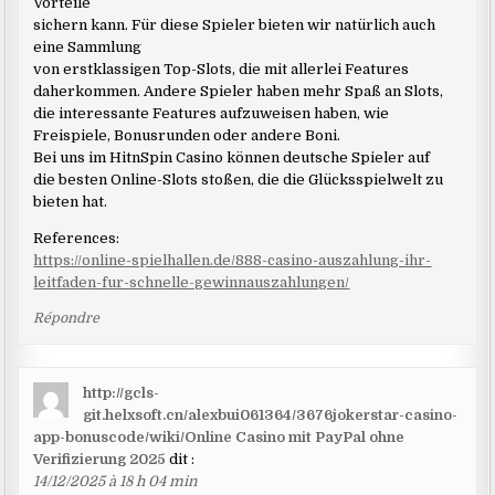
Vorteile
sichern kann. Für diese Spieler bieten wir natürlich auch
eine Sammlung
von erstklassigen Top-Slots, die mit allerlei Features
daherkommen. Andere Spieler haben mehr Spaß an Slots,
die interessante Features aufzuweisen haben, wie
Freispiele, Bonusrunden oder andere Boni.
Bei uns im HitnSpin Casino können deutsche Spieler auf
die besten Online-Slots stoßen, die die Glücksspielwelt zu
bieten hat.
References:
https://online-spielhallen.de/888-casino-auszahlung-ihr-
leitfaden-fur-schnelle-gewinnauszahlungen/
Répondre
http://gcls-
git.helxsoft.cn/alexbui061364/3676jokerstar-casino-
app-bonuscode/wiki/Online Casino mit PayPal ohne
Verifizierung 2025
dit :
14/12/2025 à 18 h 04 min