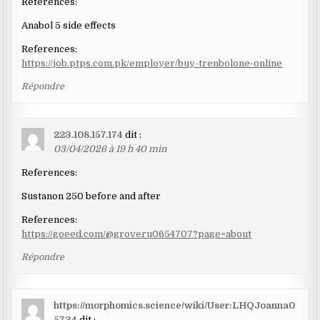
References:
Anabol 5 side effects
References:
https://job.ptps.com.pk/employer/buy-trenbolone-online
Répondre
223.108.157.174
dit :
03/04/2026 à 19 h 40 min
References:
Sustanon 250 before and after
References:
https://goeed.com/@groveru0654707?page=about
Répondre
https://morphomics.science/wiki/User:LHQJoanna0
5734
dit :