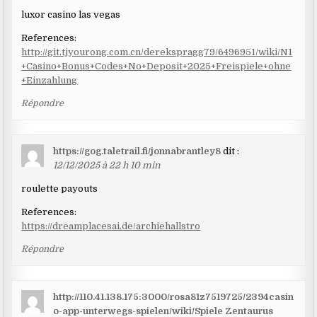
luxor casino las vegas
References:
http://git.tjyourong.com.cn/derekspragg79/6496951/wiki/N1
+Casino+Bonus+Codes+No+Deposit+2025+Freispiele+ohne
+Einzahlung
Répondre
https://gog.taletrail.fi/jonnabrantley8
dit :
12/12/2025 à 22 h 10 min
roulette payouts
References:
https://dreamplacesai.de/archiehallstro
Répondre
http://110.41.138.175:3000/rosa81z7519725/2394casin
o-app-unterwegs-spielen/wiki/Spiele Zentaurus