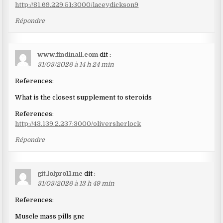
http://81.69.229.51:3000/laceydickson9
Répondre
www.findinall.com
dit :
31/03/2026 à 14 h 24 min
References:
What is the closest supplement to steroids
References:
http://43.139.2.237:3000/oliversherlock
Répondre
git.lolpro11.me
dit :
31/03/2026 à 13 h 49 min
References:
Muscle mass pills gnc