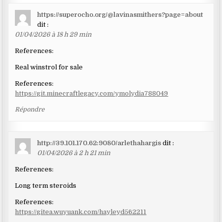
https://superocho.org/@lavinasmithers?page=about
dit :
01/04/2026 à 18 h 29 min
References:
Real winstrol for sale
References:
https://git.minecraftlegacy.com/ymolydia788049
Répondre
http://39.101.170.62:9080/arlethahargis
dit :
01/04/2026 à 2 h 21 min
References:
Long term steroids
References:
https://gitea.wuyuank.com/hayleyd562211