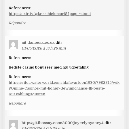
References:
https://exir.tv/@kerrihickman48?page=about
Répondre
git.danpeak.co.uk
dit :
01/05/2026 à 18 h 28 min
References:
Bedste casino bonusser med høj udbetaling
References:
https://gitea.waterworld.com.hk/fayarleen1930/7982815/wik
i/Online-Casinos-mit-hoher-Gewinnchance-lll-beste-
Auszahlungsquoten
Répondre
http://git.ibossay.com:3000/joycelynyancy4
dit :
01/05/2026 à 0 h 28 min