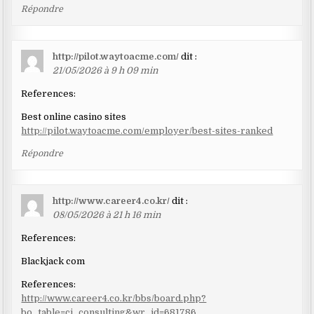
Répondre
http://pilot.waytoacme.com/
dit :
21/05/2026 à 9 h 09 min
References:
Best online casino sites
http://pilot.waytoacme.com/employer/best-sites-ranked
Répondre
http://www.career4.co.kr/
dit :
08/05/2026 à 21 h 16 min
References:
Blackjack com
References:
http://www.career4.co.kr/bbs/board.php?
bo_table=ci_consulting&wr_id=681786