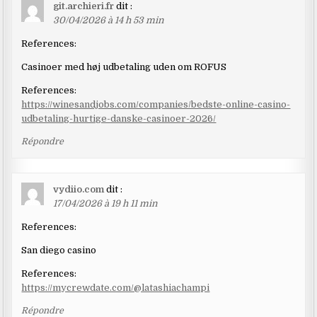
git.archieri.fr
dit :
30/04/2026 à 14 h 53 min
References:
Casinoer med høj udbetaling uden om ROFUS
References:
https://winesandjobs.com/companies/bedste-online-casino-
udbetaling-hurtige-danske-casinoer-2026/
Répondre
vydiio.com
dit :
17/04/2026 à 19 h 11 min
References:
San diego casino
References:
https://mycrewdate.com/@latashiachampi
Répondre