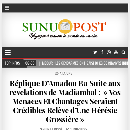
MBOUR : LES GENDARMES ONT SAISI 10 KG DE CHANVRE INDIEN DISSIMULÉS DANS LE COF
TOP INFOS
POSTED
A LA UNE
IN
Réplique D’Amadou Ba Suite aux
revelations de Madiambal : » Vos
Menaces Et Chantages Seraient
Crédibles Relève d’Une Hérésie
Grossière »
BINTA CISSÉ
30/10/2025