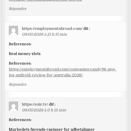
Répondre
https://employmentabroad.com/
dit :
08/05/2026 à 21 h 15 min
References:
Real money slots
References:
https://employmentabroad.com/companies/candy96-app-
ios-android-review-for-australia-2026/
Répondre
https://exir.tv/
dit :
08/05/2026 à 0 h 13 min
References:
Markedets førende casinoer for udbetalinger