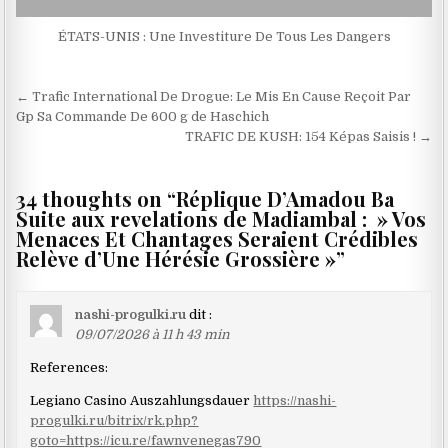
ÉTATS-UNIS : Une Investiture De Tous Les Dangers
Navigation
← Trafic International De Drogue: Le Mis En Cause Reçoit Par
de
Gp Sa Commande De 600 g de Haschich
TRAFIC DE KUSH: 154 Képas Saisis ! →
l’article
34 thoughts on “
Réplique D’Amadou Ba
Suite aux revelations de Madiambal : » Vos
Menaces Et Chantages Seraient Crédibles
Relève d’Une Hérésie Grossière »
”
nashi-progulki.ru
dit :
09/07/2026 à 11 h 43 min
References:
Legiano Casino Auszahlungsdauer
https://nashi-
progulki.ru/bitrix/rk.php?
goto=https://icu.re/fawnvenegas790