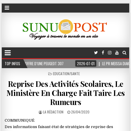
D’UNE PEUGEOT 307
TOP INFOS
2026-07-01
LE PR MEISSA DIAKHATÉ NOMMÉ DIRECTEUR D
POSTED
EDUCATION/SANTE
IN
Reprise Des Activités Scolaires, Le
Ministère En Charge Fait Taire Les
Rumeurs
LA RÉDACTION
26/04/2020
COMMUNIQUÉ
Des informations faisant état de stratégies de reprise des