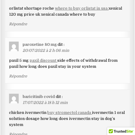
orlistat shortage roche
where to buy orlistat in usa
xenical
120 mg price uk xenical canada where to buy
Répondre
paroxetine 80 mg
dit :
20/07/2022 à 2 h 06 min
paxil 5 mg
paxil discount
side effects of withdrawal from
paxil how long does paxil stay in your system
Répondre
baricitinib covid
dit :
17/07/2022 à 18 h 12 min
chicken ivermectin
buy stromectol canada
ivermectin 1 oral
solution dosage how long does ivermectin stay in dog’s
system
Répondre