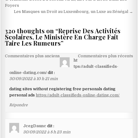
Navigation
de
Foyers
Les Masques un Droit au Luxembourg, un Luxe au Sénégal →
l’article
320 thoughts on “
Reprise Des Activités
Scolaires, Le Ministère En Charge Fait
Taire Les Rumeurs
”
Navigation
Commentaires plus anciens
Commentaires plus récents
ht
dans
tps://adult-classifieds-
les
online-dating.com/
dit :
30/09/2022 à 10 h 21 min
commentaires
dating sites without registering free personals dating
personal ads
https://adult-classifieds-online-dating.com/
Répondre
JcegDaunc
dit :
30/09/2022 à 8 h 23 min