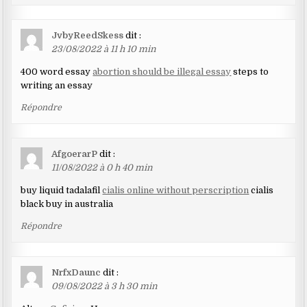
JvbyReedSkess
dit :
23/08/2022 à 11 h 10 min
400 word essay
abortion should be illegal essay
steps to
writing an essay
Répondre
AfgoerarP
dit :
11/08/2022 à 0 h 40 min
buy liquid tadalafil
cialis online without perscription
cialis
black buy in australia
Répondre
NrfxDaunc
dit :
09/08/2022 à 3 h 30 min