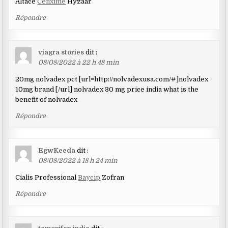
Altace
Cefixime
Hyzaar
Répondre
viagra stories
dit :
08/08/2022 à 22 h 48 min
20mg nolvadex pct [url=http://nolvadexusa.com/#]nolvadex
10mg brand [/url] nolvadex 30 mg price india what is the
benefit of nolvadex
Répondre
EgwKeeda
dit :
08/08/2022 à 18 h 24 min
Cialis Professional
Baycip
Zofran
Répondre