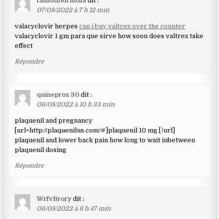
tamoxifen india
dit :
07/08/2022 à 7 h 12 min
valacyclovir herpes
can i buy valtrex over the counter
valacyclovir 1 gm para que sirve how soon does valtrex take
effect
Répondre
quineprox 30
dit :
06/08/2022 à 10 h 33 min
plaquenil and pregnancy
[url=http://plaquenilus.com/#]plaquenil 10 mg [/url]
plaquenil and lower back pain how long to wait inbetween
plaquenil dosing
Répondre
WrfvBrory
dit :
06/08/2022 à 6 h 47 min