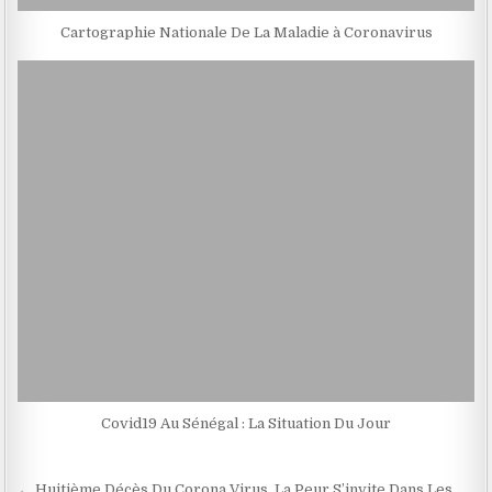
Cartographie Nationale De La Maladie à Coronavirus
Covid19 Au Sénégal : La Situation Du Jour
← Huitième Décès Du Corona Virus, La Peur S’invite Dans Les