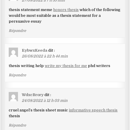
27/08/2022 à 7 h 55 min
thesis statement meme
honors thesis
which of the following
would be most suitable as a thesis statement for a
persuasive essay
Répondre
EybwxKeeda
dit :
26/08/2022 à 22 h 44 min
thesis writing help
write my thesis for me
phd writers
Répondre
WdxcBrory
dit :
24/08/2022 à 12 h 03 min
cruel angel’s thesis sheet music
informative speech thesis
thesis
Répondre