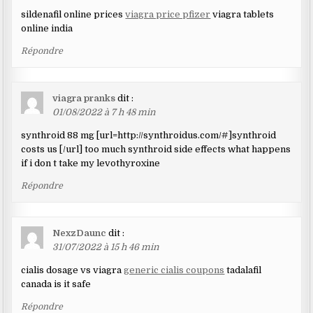
sildenafil online prices
viagra price pfizer
viagra tablets
online india
Répondre
viagra pranks
dit :
01/08/2022 à 7 h 48 min
synthroid 88 mg [url=http://synthroidus.com/#]synthroid
costs us [/url] too much synthroid side effects what happens
if i don t take my levothyroxine
Répondre
NexzDaunc
dit :
31/07/2022 à 15 h 46 min
cialis dosage vs viagra
generic cialis coupons
tadalafil
canada is it safe
Répondre