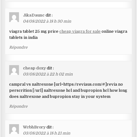
JikaDaunc
dit :
04/08/2022 à 18 h 30 min
viagra tablet 25 mg price
cheap viagra for sale
online viagra
tablets in india
Répondre
cheap doxy
dit :
03/08/2022 à 22 h 02 min
campral vs naltrexone [url=https://reviaus.com/#]revia no
perscrition [/url] naltrexone hcl and bupropion hcl how long
does naltrexone and bupropion stay in your system
Répondre
WrbhBrory
dit :
03/08/2022 à 18 h 21 min