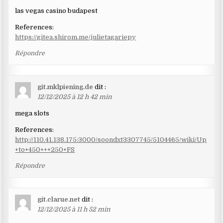
las vegas casino budapest
References:
https://gitea.shirom.me/julietagariepy
Répondre
git.mklpiening.de
dit :
12/12/2025 à 12 h 42 min
mega slots
References:
http://110.41.138.175:3000/soondxt3307745/5104465/wiki/Up
+to+450+++250+FS
Répondre
git.clarue.net
dit :
12/12/2025 à 11 h 52 min