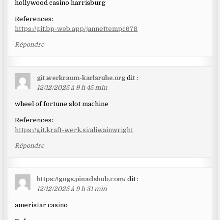
hollywood casino harrisburg
References:
https://git.bp-web.app/jannettempc678
Répondre
git.werkraum-karlsruhe.org
dit :
12/12/2025 à 9 h 45 min
wheel of fortune slot machine
References:
https://git.kraft-werk.si/aliwainwright
Répondre
https://gogs.pinadshub.com/
dit :
12/12/2025 à 9 h 31 min
ameristar casino