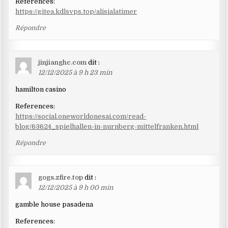
References:
https://gitea.kdlsvps.top/alisialatimer
Répondre
jinjianghc.com
dit :
12/12/2025 à 9 h 23 min
hamilton casino
References:
https://social.oneworldonesai.com/read-
blog/63624_spielhallen-in-nurnberg-mittelfranken.html
Répondre
gogs.zfire.top
dit :
12/12/2025 à 9 h 00 min
gamble house pasadena
References: