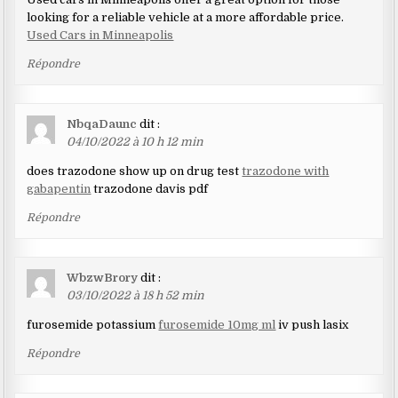
looking for a reliable vehicle at a more affordable price.
Used Cars in Minneapolis
Répondre
NbqaDaunc
dit :
04/10/2022 à 10 h 12 min
does trazodone show up on drug test
trazodone with
gabapentin
trazodone davis pdf
Répondre
WbzwBrory
dit :
03/10/2022 à 18 h 52 min
furosemide potassium
furosemide 10mg ml
iv push lasix
Répondre