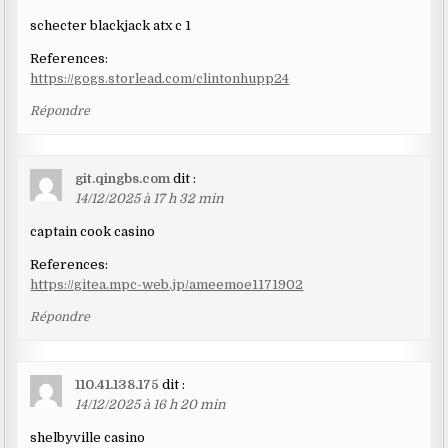
schecter blackjack atx c 1
References:
https://gogs.storlead.com/clintonhupp24
Répondre
git.qingbs.com
dit :
14/12/2025 à 17 h 32 min
captain cook casino
References:
https://gitea.mpc-web.jp/ameemoe1171902
Répondre
110.41.138.175
dit :
14/12/2025 à 16 h 20 min
shelbyville casino