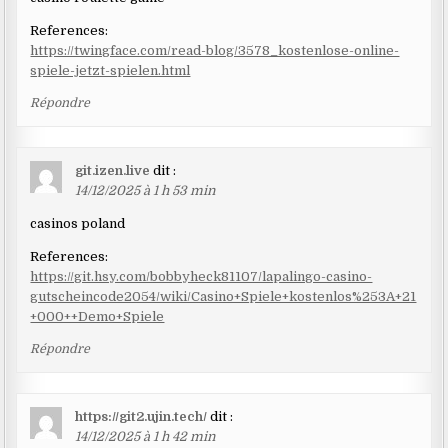
References:
https://twingface.com/read-blog/3578_kostenlose-online-
spiele-jetzt-spielen.html
Répondre
git.izen.live
dit :
14/12/2025 à 1 h 53 min
casinos poland
References:
https://git.hsy.com/bobbyheck81107/lapalingo-casino-
gutscheincode2054/wiki/Casino+Spiele+kostenlos%253A+21
+000++Demo+Spiele
Répondre
https://git2.ujin.tech/
dit :
14/12/2025 à 1 h 42 min