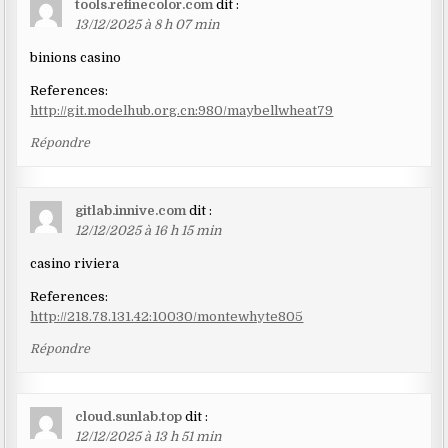
tools.refinecolor.com
dit :
13/12/2025 à 8 h 07 min
binions casino
References:
http://git.modelhub.org.cn:980/maybellwheat79
Répondre
gitlab.innive.com
dit :
12/12/2025 à 16 h 15 min
casino riviera
References:
http://218.78.131.42:10030/montewhyte805
Répondre
cloud.sunlab.top
dit :
12/12/2025 à 13 h 51 min