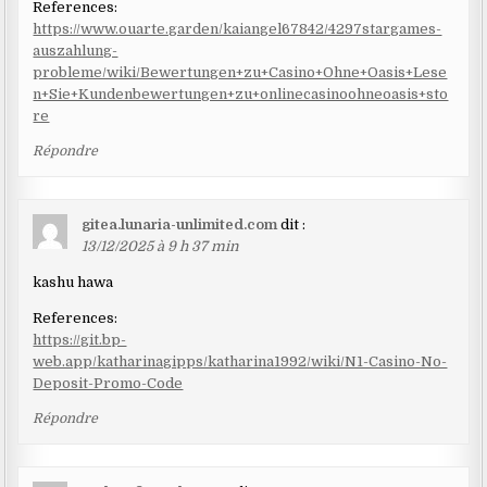
References:
https://www.ouarte.garden/kaiangel67842/4297stargames-
auszahlung-
probleme/wiki/Bewertungen+zu+Casino+Ohne+Oasis+Lese
n+Sie+Kundenbewertungen+zu+onlinecasinoohneoasis+sto
re
Répondre
gitea.lunaria-unlimited.com
dit :
13/12/2025 à 9 h 37 min
kashu hawa
References:
https://git.bp-
web.app/katharinagipps/katharina1992/wiki/N1-Casino-No-
Deposit-Promo-Code
Répondre