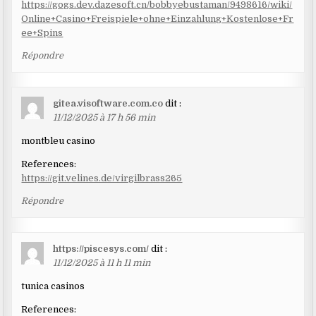
https://gogs.dev.dazesoft.cn/bobbyebustaman/9498616/wiki/
Online+Casino+Freispiele+ohne+Einzahlung+Kostenlose+Fr
ee+Spins
Répondre
gitea.visoftware.com.co
dit :
11/12/2025 à 17 h 56 min
montbleu casino
References:
https://git.velines.de/virgilbrass265
Répondre
https://piscesys.com/
dit :
11/12/2025 à 11 h 11 min
tunica casinos
References: