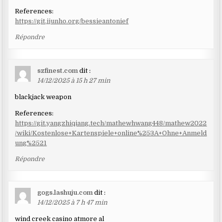
References:
https://git.jjunho.org/bessieantonief
Répondre
szfinest.com
dit :
14/12/2025 à 15 h 27 min
blackjack weapon
References:
https://git.yangzhiqiang.tech/mathewhwang448/mathew2022
/wiki/Kostenlose+Kartenspiele+online%253A+Ohne+Anmeld
ung%2521
Répondre
gogs.lashuju.com
dit :
14/12/2025 à 7 h 47 min
wind creek casino atmore al