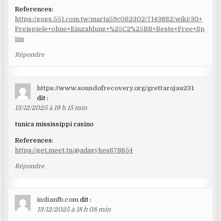
References:
https://gogs.551.com.tw/marta59c082302/7143882/wiki/30+
Freispiele+ohne+Einzahlung+%25C2%25BB+Beste+Free+Sp
ins
Répondre
https://www.soundofrecovery.org/grettarojas231
dit :
13/12/2025 à 19 h 15 min
tunica mississippi casino
References:
https://get.meet.tn/@adasykes878654
Répondre
indianfb.com
dit :
13/12/2025 à 18 h 08 min