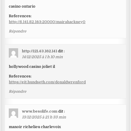
casino ontario
References:
http://8.141.82.163:20000/mairahackney0
Répondre
http://121.43.162.141
dit :
14/12/2025 à 1 h 10 min
hollywood casino joliet il
References:
https://git.hundseth.com/donaldwrenford
Répondre
www.besolife.com
dit :
13/12/2025 à 21 h 33 min
manoir richelieu charlevoix