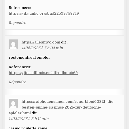
References:
https://git.jjunho.org/bud22599753719
Répondre
https://a.leanwo.com
dit :
14/12/2025 à 7 h 04 min
restomontreal emploi
References:
https://gitea.offends.cn/alfredholub69
Répondre
https://ralphouensanga.com/read-blog/60821_die-
besten-online-casinos-2025-fur-deutsche-
spieler.html
dit :
14/12/2025 à 6 h 11 min
casino roulette game