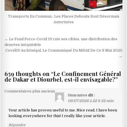
Transports En Commun : Les Places Debouts Sont Désormais
Autorisées
Navigation
← Le Fond Force-Covid 19 rate ses cibles, une distribution des
de
denrées inéquitable
Covid19 Au Sénégal, Le Communiqué Du MSAS De Ce 8 Mai 2020
l’article
→
659 thoughts on “
Le Confinement Général
de Dakar et Diourbel, est-il envisagable?
”
Navigation
Commentaires plus anciens
Guarantee
dit :
dans
06/07/2026 à 22 h 32 min
les
Your article has proven useful to me. Nice read. I have been
commentaires
looking everywhere for this! I really like your article.
Répondre