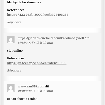
blackjack for dummies
References:
http://47.122.26.54:3000/lee53328496263
Répondre
https://git.daoyoucloud.com/karolinbagwell
dit :
13/12/2025 à 13 h 22 min
slot online
References:
https://git.techspec.pro/christena21622
Répondre
www.san315.com
dit :
13/12/2025 à 12 h 29 min
ocean shores casino