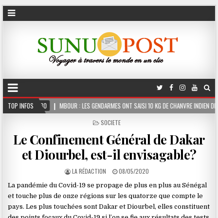
BOUR : LES GENDARMES ONT SAISI 10 KG DE CHANVRE INDIEN DISSIMULÉS DANS LE COFFRE
TOP INFOS
POSTED
SOCIETE
IN
Le Confinement Général de Dakar
et Diourbel, est-il envisagable?
LA RÉDACTION
08/05/2020
La pandémie du Covid-19 se propage de plus en plus au Sénégal
et touche plus de onze régions sur les quatorze que compte le
pays. Les plus touchées sont Dakar et Diourbel, elles constituent
des points focaux du Covid-19 si l’on se fie aux résultats des tests