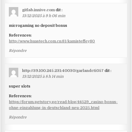
gitlab.innive.com
dit :
13/12/2025 à 9 h 06 min
microgaming no deposit bonus
References:
http://www.huastech.com.cn:81/kamisteffey80
Répondre
http://39.100.245.231:40030/garlandcti057
dit :
13/12/2025 à 8 h 14 min
super slots
References:
https://forum.petstory.ge/read-blog/44529_casino-bonus-
ohne-einzahlung-in-deutschland-neu-2025.html
Répondre