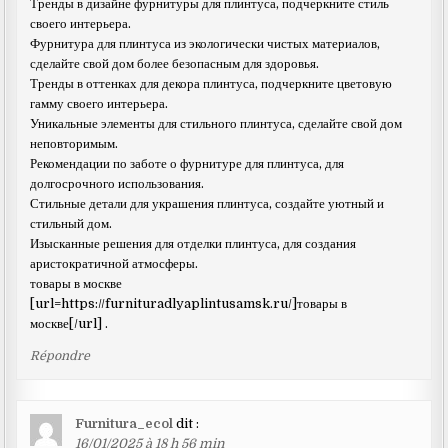
Тренды в дизайне фурнитуры для плинтуса, подчеркните стиль
своего интерьера.
Фурнитура для плинтуса из экологически чистых материалов,
сделайте свой дом более безопасным для здоровья.
Тренды в оттенках для декора плинтуса, подчеркните цветовую
гамму своего интерьера.
Уникальные элементы для стильного плинтуса, сделайте свой дом
неповторимым.
Рекомендации по заботе о фурнитуре для плинтуса, для
долгосрочного использования.
Стильные детали для украшения плинтуса, создайте уютный и
стильный дом.
Изысканные решения для отделки плинтуса, для создания
аристократичной атмосферы.
товары в москве
[url=https://furnituradlyaplintusamsk.ru/]товары в
москве[/url] .
Répondre
Furnitura_ecol
dit :
16/01/2025 à 18 h 56 min