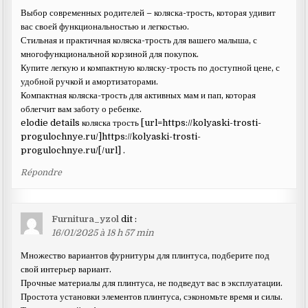
Выбор современных родителей – коляска-трость, которая удивит
вас своей функциональностью и легкостью.
Стильная и практичная коляска-трость для вашего малыша, с
многофункциональной корзиной для покупок.
Купите легкую и компактную коляску-трость по доступной цене, с
удобной ручкой и амортизаторами.
Компактная коляска-трость для активных мам и пап, которая
облегчит вам заботу о ребенке.
elodie details коляска трость [url=https://kolyaski-trosti-
progulochnye.ru/]https://kolyaski-trosti-
progulochnye.ru/[/url] .
Répondre
Furnitura_yzol
dit :
16/01/2025 à 18 h 57 min
Множество вариантов фурнитуры для плинтуса, подберите под
свой интерьер вариант.
Прочные материалы для плинтуса, не подведут вас в эксплуатации.
Простота установки элементов плинтуса, сэкономьте время и силы.