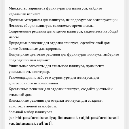
Множество вариантов фурнитуры для плинтуса, найдите
идеальный вариант.
Прочные материалы для плинтуса, не подведут вас в эксплуатации.
Легкость сборки плинтуса, сэкономьте время и силы.
Современные решения для отделки плинтуса, выделитесь из общей
массы.
Природные решения для отделки плинтуса, сделайте свой дом
более безопасным для здоровья.
Популярные цветовые решения для фурнитуры плинтуса, выберите
подходящий вам вариант.
Уникальные элементы для стильного плинтуса, привнесите
уникальность в интерьер.
Рекомендации по заботе о фурнитуре для плинтуса, для
долгосрочного использования.
Креативные решения для отделки плинтуса, создайте уютный и
стильный дом.
Изысканные решения для отделки плинтуса, для создания
аристократичной атмосферы.
большой выбор плинтусов
[url=https://furnituradlyaplintusamsk.ru/]https://furnituradl
yaplintusamsk.ru/[/url] .