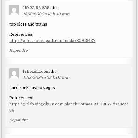
119.23.58.236
dit :
12/12/2025 à 13 h 40 min
top slots and trains
References:
https://gitea.coderpath.com/nildax30918427
Répondre
lekoxnfx.com
dit :
11/12/2025 à 22 h 07 min
hard rock casino vegas
References:
https://gitlab.xingqiyun.com/alanchristmas/2421287/-/issues/
34
Répondre