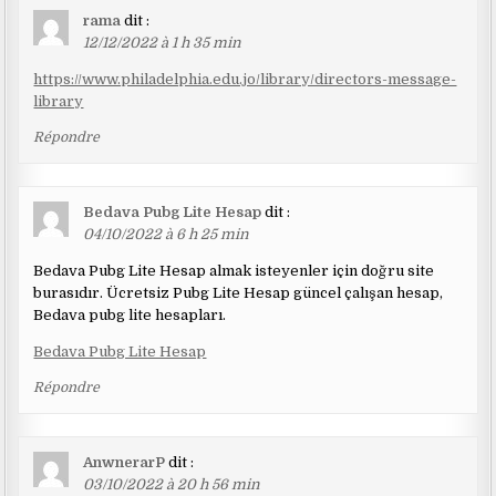
rama
dit :
12/12/2022 à 1 h 35 min
https://www.philadelphia.edu.jo/library/directors-message-
library
Répondre
Bedava Pubg Lite Hesap
dit :
04/10/2022 à 6 h 25 min
Bedava Pubg Lite Hesap almak isteyenler için doğru site
burasıdır. Ücretsiz Pubg Lite Hesap güncel çalışan hesap,
Bedava pubg lite hesapları.
Bedava Pubg Lite Hesap
Répondre
AnwnerarP
dit :
03/10/2022 à 20 h 56 min