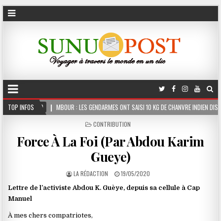
R : LES GENDARMES ONT SAISI 10 KG DE CHANVRE INDIEN DISSIMULÉS DANS LE COFFRE D
TOP INFOS
POSTED
CONTRIBUTION
IN
Force À La Foi (Par Abdou Karim
Gueye)
LA RÉDACTION
19/05/2020
Lettre de l’activiste Abdou K. Guèye, depuis sa cellule à Cap
Manuel
À mes chers compatriotes,