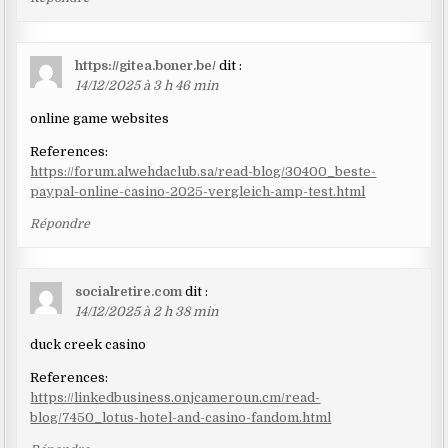
https://gitea.boner.be/
dit :
14/12/2025 à 3 h 46 min
online game websites
References:
https://forum.alwehdaclub.sa/read-blog/30400_beste-
paypal-online-casino-2025-vergleich-amp-test.html
Répondre
socialretire.com
dit :
14/12/2025 à 2 h 38 min
duck creek casino
References:
https://linkedbusiness.onjcameroun.cm/read-
blog/7450_lotus-hotel-and-casino-fandom.html