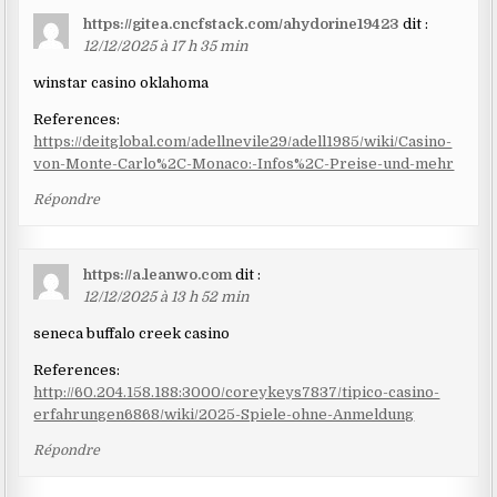
https://gitea.cncfstack.com/ahydorine19423
dit :
12/12/2025 à 17 h 35 min
winstar casino oklahoma
References:
https://deitglobal.com/adellnevile29/adell1985/wiki/Casino-
von-Monte-Carlo%2C-Monaco:-Infos%2C-Preise-und-mehr
Répondre
https://a.leanwo.com
dit :
12/12/2025 à 13 h 52 min
seneca buffalo creek casino
References:
http://60.204.158.188:3000/coreykeys7837/tipico-casino-
erfahrungen6868/wiki/2025-Spiele-ohne-Anmeldung
Répondre