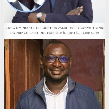
« REWUM NGOR », CREUSET DE VALEURS, DE CONVICTIONS,
DE PRINCIPES ET DE TEMERITE (Omar Thiongane Sarr)