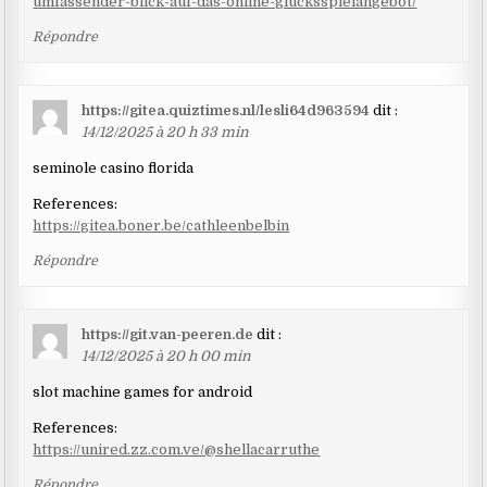
umfassender-blick-auf-das-online-glucksspielangebot/
Répondre
https://gitea.quiztimes.nl/lesli64d963594
dit :
14/12/2025 à 20 h 33 min
seminole casino florida
References:
https://gitea.boner.be/cathleenbelbin
Répondre
https://git.van-peeren.de
dit :
14/12/2025 à 20 h 00 min
slot machine games for android
References:
https://unired.zz.com.ve/@shellacarruthe
Répondre