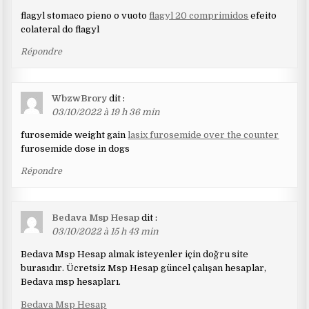
flagyl stomaco pieno o vuoto
flagyl 20 comprimidos
efeito
colateral do flagyl
Répondre
WbzwBrory
dit :
03/10/2022 à 19 h 36 min
furosemide weight gain
lasix furosemide over the counter
furosemide dose in dogs
Répondre
Bedava Msp Hesap
dit :
03/10/2022 à 15 h 43 min
Bedava Msp Hesap almak isteyenler için doğru site
burasıdır. Ücretsiz Msp Hesap güncel çalışan hesaplar,
Bedava msp hesapları.
Bedava Msp Hesap