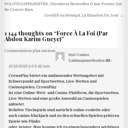
de
POLITICOAFFAIRISTES : Dernières Nouvelles D’une Presse Qui
Se Couvre Bien
l’article
Covid19 Au Sénégal, La Situation Du Jour →
1 144 thoughts on “
Force À La Foi (Par
Abdou Karim Gueye)
”
Navigation
Commentaires plus anciens
Izzi Casino
dans
Zahlungsmethoden
dit :
les
21/12/2025 à 6 h 42 min
commentaires
CrownPlay bietet ein umfassendes Wettangebot mit
Schwerpunkt auf Sportwetten, Live-Wetten und
Casinospielen. CrownPlay
ist eine Online-Wett- und Casino-Plattform, die Sportwetten,
Live-Wetten und eine große Auswahl an Casinospielen
anbietet.
Beliebte Tischspiele sind natürlich online roulette oder
auch casino-blackjack und zu den schnellen Spielen gehören
Spiele wie Plinko
oder Aviator. Nun komme ich zu einem besonders wichtigen