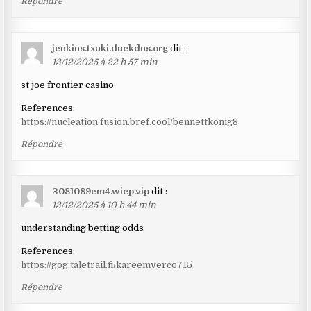
Répondre
jenkins.txuki.duckdns.org
dit :
13/12/2025 à 22 h 57 min
st joe frontier casino
References:
https://nucleation.fusion.bref.cool/bennettkonig8
Répondre
3081089em4.wicp.vip
dit :
13/12/2025 à 10 h 44 min
understanding betting odds
References:
https://gog.taletrail.fi/kareemverco715
Répondre