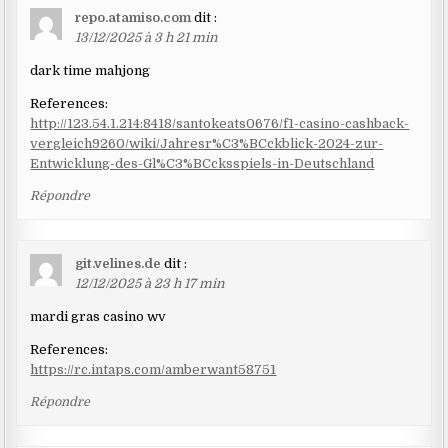
repo.atamiso.com
dit :
13/12/2025 à 3 h 21 min
dark time mahjong
References:
http://123.54.1.214:8418/santokeats0676/f1-casino-cashback-
vergleich9260/wiki/Jahresr%C3%BCckblick-2024-zur-
Entwicklung-des-Gl%C3%BCcksspiels-in-Deutschland
Répondre
git.velines.de
dit :
12/12/2025 à 23 h 17 min
mardi gras casino wv
References:
https://rc.intaps.com/amberwant58751
Répondre