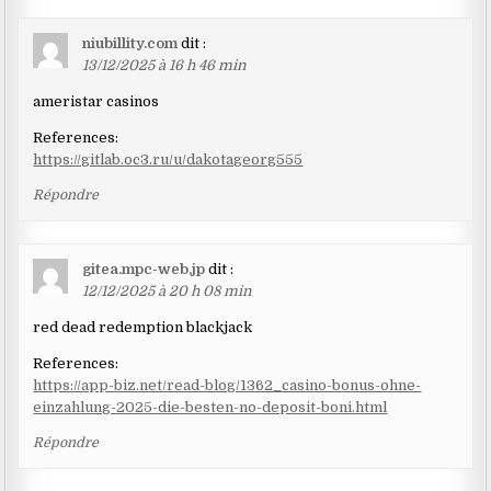
niubillity.com
dit :
13/12/2025 à 16 h 46 min
ameristar casinos
References:
https://gitlab.oc3.ru/u/dakotageorg555
Répondre
gitea.mpc-web.jp
dit :
12/12/2025 à 20 h 08 min
red dead redemption blackjack
References:
https://app-biz.net/read-blog/1362_casino-bonus-ohne-
einzahlung-2025-die-besten-no-deposit-boni.html
Répondre