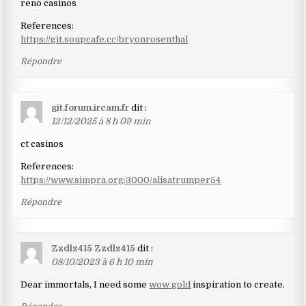
reno casinos
References:
https://git.soupcafe.cc/bryonrosenthal
Répondre
git.forum.ircam.fr
dit :
12/12/2025 à 8 h 09 min
ct casinos
References:
https://www.simpra.org:3000/alisatrumper54
Répondre
Zzdlz415 Zzdlz415
dit :
08/10/2023 à 6 h 10 min
Dear immortals, I need some
wow gold
inspiration to create.