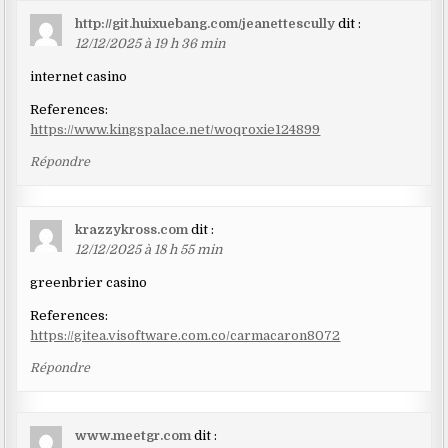
http://git.huixuebang.com/jeanettescully
dit :
12/12/2025 à 19 h 36 min
internet casino
References:
https://www.kingspalace.net/woqroxie124899
Répondre
krazzykross.com
dit :
12/12/2025 à 18 h 55 min
greenbrier casino
References:
https://gitea.visoftware.com.co/carmacaron8072
Répondre
www.meetgr.com
dit :