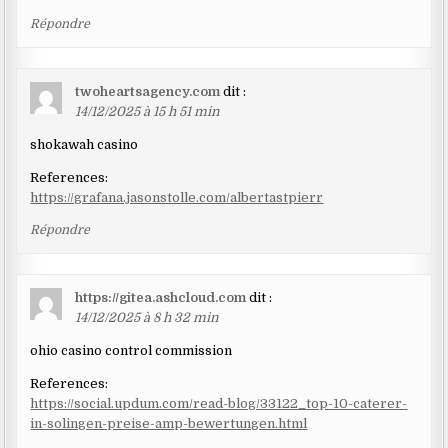
Répondre
twoheartsagency.com
dit :
14/12/2025 à 15 h 51 min
shokawah casino
References:
https://grafana.jasonstolle.com/albertastpierr
Répondre
https://gitea.ashcloud.com
dit :
14/12/2025 à 8 h 32 min
ohio casino control commission
References:
https://social.updum.com/read-blog/33122_top-10-caterer-
in-solingen-preise-amp-bewertungen.html