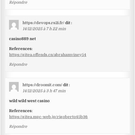
Répondre
https://devops.rs2i.fr/
dit :
14/12/2025 à 7 h 22 min
casino889 net
References:
https://gitea.offends.cn/abrahamviney54
Répondre
https://droomit.com/
dit :
14/12/2025 à 3 h 47 min
wild wild west casino
References:
https://gitea.mpc-web.jp/rigoberto45b36
Répondre