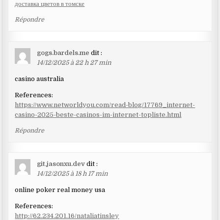
доставка цветов в томске
Répondre
gogs.bardels.me
dit :
14/12/2025 à 22 h 27 min
casino australia
References:
https://www.networldyou.com/read-blog/17769_internet-
casino-2025-beste-casinos-im-internet-topliste.html
Répondre
git.jasonxu.dev
dit :
14/12/2025 à 18 h 17 min
online poker real money usa
References:
http://62.234.201.16/nataliatinsley