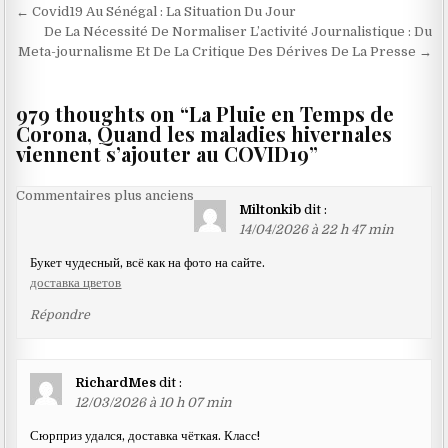
Navigation
← Covid19 Au Sénégal : La Situation Du Jour
de
De La Nécessité De Normaliser L’activité Journalistique : Du
Meta-journalisme Et De La Critique Des Dérives De La Presse →
l’article
979 thoughts on “
La Pluie en Temps de
Corona, Quand les maladies hivernales
viennent s’ajouter au COVID19
”
Navigation
Commentaires plus anciens
Miltonkib
dit :
dans
14/04/2026 à 22 h 47 min
les
Букет чудесный, всё как на фото на сайте.
commentaires
доставка цветов
Répondre
RichardMes
dit :
12/03/2026 à 10 h 07 min
Сюрприз удался, доставка чёткая. Класс!