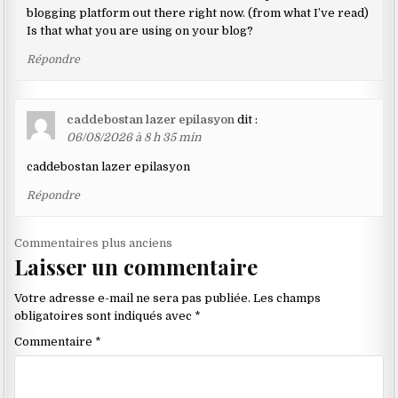
blogging platform out there right now. (from what I’ve read)
Is that what you are using on your blog?
Répondre
caddebostan lazer epilasyon
dit :
06/08/2026 à 8 h 35 min
caddebostan lazer epilasyon
Répondre
Navigation
Commentaires plus anciens
Laisser un commentaire
dans
les
Votre adresse e-mail ne sera pas publiée.
Les champs
commentaires
obligatoires sont indiqués avec
*
Commentaire
*