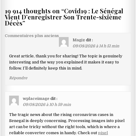
19 914 thoughts on “
Covid19 : Le Sénégal
Vient D’enregistrer Son Trente-sixième
Décès
”
Navigation
Commentaires plus anciens
Magiz
dit :
dans
09/08/2026 à 14 h 51 min
les
Great article, thank you for sharing! The topic is genuinely
commentaires
interesting and the way you explained it makes it easy to
follow. I’ll definitely keep this in mind.
Répondre
wplaceimage
dit :
09/08/2026 à 10 h 59 min
The tragic news about the rising coronavirus cases in
Senegal is deeply concerning. Processing images into pixel
art can be tricky without the right tools, which is where a
reliable converter comes in handy. Check out
pixel