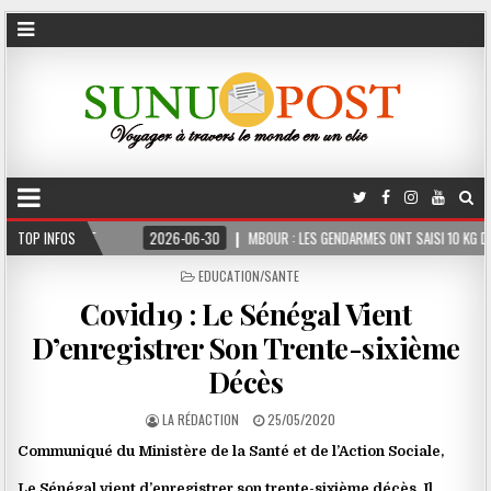
S FERME
TOP INFOS
2026-06-30
MBOUR : LES GENDARMES ONT SAISI 10 KG DE CHANVRE
POSTED
EDUCATION/SANTE
IN
Covid19 : Le Sénégal Vient
D’enregistrer Son Trente-sixième
Décès
LA RÉDACTION
25/05/2020
Communiqué du Ministère de la Santé et de l’Action Sociale,
Le Sénégal vient d’enregistrer son trente-sixième décès. Il