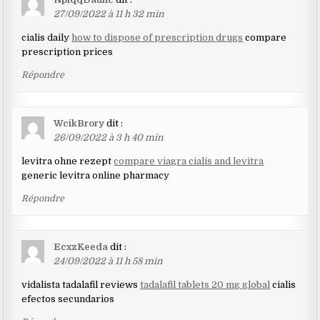
27/09/2022 à 11 h 32 min
cialis daily
how to dispose of prescription drugs
compare
prescription prices
Répondre
WcikBrory
dit :
26/09/2022 à 3 h 40 min
levitra ohne rezept
compare viagra cialis and levitra
generic levitra online pharmacy
Répondre
EcxzKeeda
dit :
24/09/2022 à 11 h 58 min
vidalista tadalafil reviews
tadalafil tablets 20 mg global
cialis
efectos secundarios