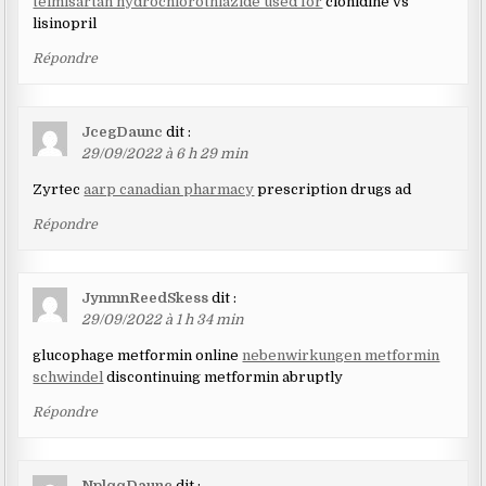
telmisartan hydrochlorothiazide used for
clonidine vs
lisinopril
Répondre
JcegDaunc
dit :
29/09/2022 à 6 h 29 min
Zyrtec
aarp canadian pharmacy
prescription drugs ad
Répondre
JynmnReedSkess
dit :
29/09/2022 à 1 h 34 min
glucophage metformin online
nebenwirkungen metformin
schwindel
discontinuing metformin abruptly
Répondre
NplqqDaunc
dit :