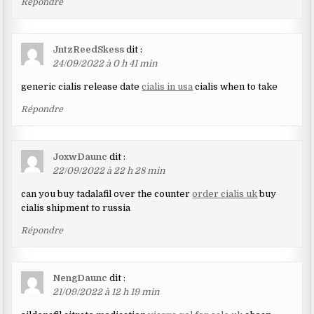
Répondre
JntzReedSkess
dit :
24/09/2022 à 0 h 41 min
generic cialis release date
cialis in usa
cialis when to take
Répondre
JoxwDaunc
dit :
22/09/2022 à 22 h 28 min
can you buy tadalafil over the counter
order cialis uk
buy
cialis shipment to russia
Répondre
NengDaunc
dit :
21/09/2022 à 12 h 19 min