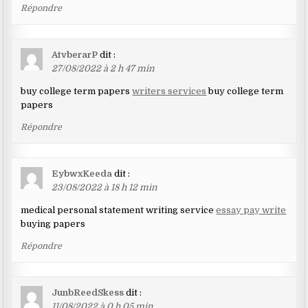
Répondre
AtvberarP
dit :
27/08/2022 à 2 h 47 min
buy college term papers
writers services
buy college term
papers
Répondre
EybwxKeeda
dit :
23/08/2022 à 18 h 12 min
medical personal statement writing service
essay pay write
buying papers
Répondre
JunbReedSkess
dit :
11/08/2022 à 0 h 05 min