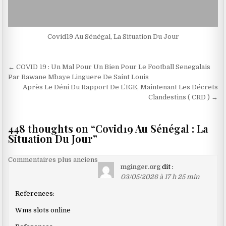
Covid19 Au Sénégal, La Situation Du Jour
Navigation
← COVID 19 : Un Mal Pour Un Bien Pour Le Football Senegalais
de
Par Rawane Mbaye Linguere De Saint Louis
Après Le Déni Du Rapport De L’IGE, Maintenant Les Décrets
l’article
Clandestins ( CRD ) →
448 thoughts on “
Covid19 Au Sénégal : La
Situation Du Jour
”
Navigation
Commentaires plus anciens
mginger.org
dit :
dans
03/05/2026 à 17 h 25 min
les
References:
commentaires
Wms slots online