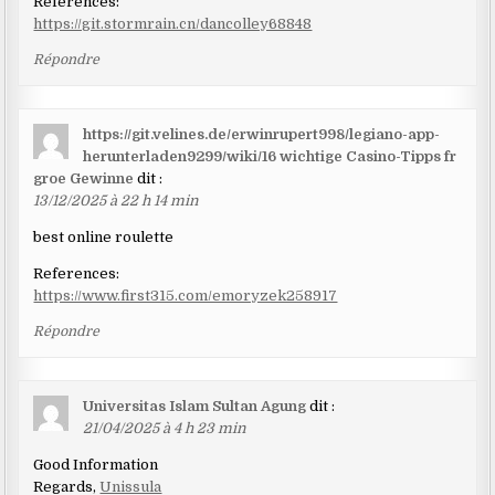
References:
https://git.stormrain.cn/dancolley68848
Répondre
https://git.velines.de/erwinrupert998/legiano-app-
herunterladen9299/wiki/16 wichtige Casino-Tipps fr
groe Gewinne
dit :
13/12/2025 à 22 h 14 min
best online roulette
References:
https://www.first315.com/emoryzek258917
Répondre
Universitas Islam Sultan Agung
dit :
21/04/2025 à 4 h 23 min
Good Information
Regards,
Unissula