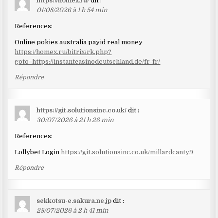
https://homex.ru/
dit :
01/08/2026 à 1 h 54 min
References:
Online pokies australia payid real money
https://homex.ru/bitrix/rk.php?
goto=https://instantcasinodeutschland.de/fr-fr/
Répondre
https://git.solutionsinc.co.uk/
dit :
30/07/2026 à 21 h 26 min
References:
Lollybet Login
https://git.solutionsinc.co.uk/millardcanty9
Répondre
sekkotsu-e.sakura.ne.jp
dit :
28/07/2026 à 2 h 41 min