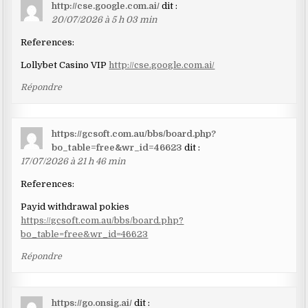
http://cse.google.com.ai/
dit :
20/07/2026 à 5 h 03 min
References:
Lollybet Casino VIP
http://cse.google.com.ai/
Répondre
https://gcsoft.com.au/bbs/board.php?
bo_table=free&wr_id=46623
dit :
17/07/2026 à 21 h 46 min
References:
Payid withdrawal pokies
https://gcsoft.com.au/bbs/board.php?
bo_table=free&wr_id=46623
Répondre
https://go.onsig.ai/
dit :