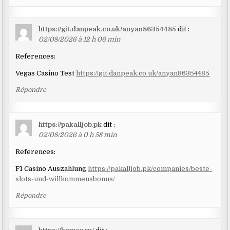
https://git.danpeak.co.uk/anyan86354485
dit :
02/08/2026 à 12 h 06 min
References:
Vegas Casino Test
https://git.danpeak.co.uk/anyan86354485
Répondre
https://pakalljob.pk
dit :
02/08/2026 à 0 h 58 min
References:
F1 Casino Auszahlung
https://pakalljob.pk/companies/beste-
slots-und-willkommensbonus/
Répondre