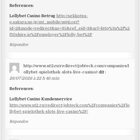
References:
Lollybet Casino Betrug
http://sekkotsu-
e.sakura.ne.jp/mt_mobile/mt4i.cgi?
id=2&mode=redirect&no=35&ref_eid=3&url=http%3a%2f%2
f10xhire.io%2Femployer%2Flolly-bet%2F
Répondre
http://www.ut2.ru/redirect/jobteck.com/companies/l
ollybet-spielothek-slots-live-casino//
dit :
26/07/2026 à 22 h 46 min
References:
Lollybet Casino Kundenservice
http://www.ut2.ru/redirect/jobteck.com%2Fcompanies%2Flo
llybet-spielothek-slots-live-casino%2F/
Répondre