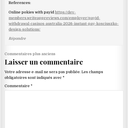
References:
Online pokies with payid
https://dev-
members.writeappreviews.com/employer/payid-
withdrawal-casinos-australia-2026-instant-pay-kosciuszko-
design-solutions/
Répondre
Navigation
Commentaires plus anciens
Laisser un commentaire
dans
les
Votre adresse e-mail ne sera pas publiée.
Les champs
commentaires
obligatoires sont indiqués avec
*
Commentaire
*