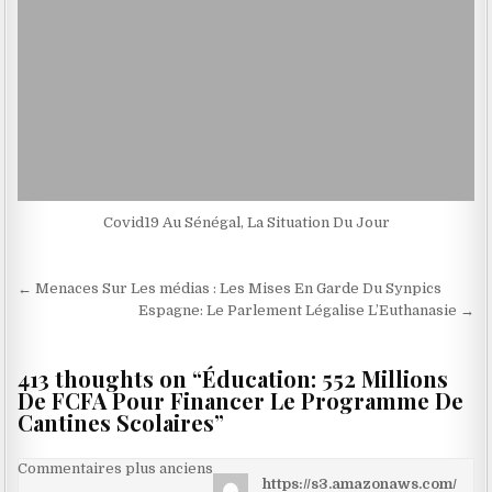
Covid19 Au Sénégal, La Situation Du Jour
Navigation
← Menaces Sur Les médias : Les Mises En Garde Du Synpics
de
Espagne: Le Parlement Légalise L’Euthanasie →
l’article
413 thoughts on “
Éducation: 552 Millions
De FCFA Pour Financer Le Programme De
Cantines Scolaires
”
Navigation
Commentaires plus anciens
https://s3.amazonaws.com/