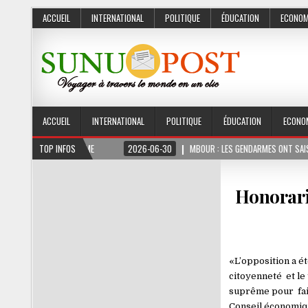
ACCUEIL
INTERNATIONAL
POLITIQUE
ÉDUCATION
ECONOM
ACCUEIL
INTERNATIONAL
POLITIQUE
ÉDUCATION
ECONO
MOIS FERME
TOP INFOS
2026-06-30
MBOUR : LES GENDARMES ONT SAISI 10 KG DE CHAN
Honorari
«L’opposition a ét
citoyenneté et le 
suprême pour faire
Conseil économiqu