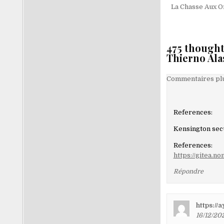
de
La Chasse Aux O
l’article
475 thought
Thierno Ala
Navigati
Commentaires plu
dans
les
References:
comment
Kensington secu
References:
https://gitea.
Répondre
https://
16/12/202