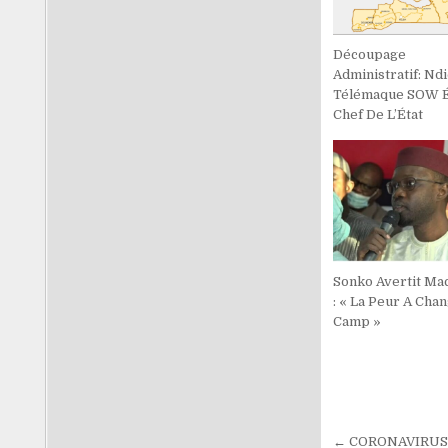
Découpage
Administratif: Nd
Télémaque SOW É
Chef De L’État
Sonko Avertit Mac
: « La Peur A Cha
Camp »
Navigati
← CORONAVIRUS : 