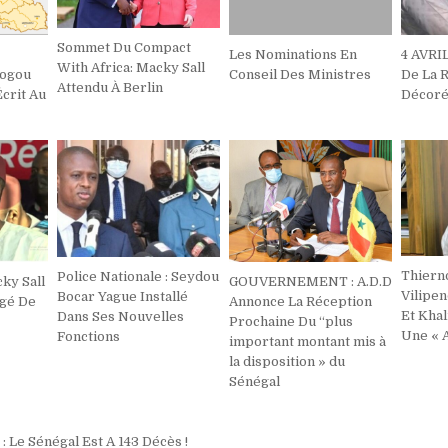
Sommet Du Compact
Les Nominations En
4 AVRIL
With Africa: Macky Sall
iogou
Conseil Des Ministres
De La 
Attendu À Berlin
crit Au
Décor
Thiern
Police Nationale : Seydou
ky Sall
GOUVERNEMENT : A.D.D
Vilipe
Bocar Yague Installé
ngé De
Annonce La Réception
Et Khal
Dans Ses Nouvelles
Prochaine Du ‘‘plus
Une « A
Fonctions
important montant mis à
la disposition » du
Sénégal
on
Le Sénégal Est A 143 Décès !