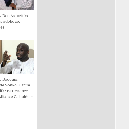
: Des Autorités
République,
ées
o Bocoum
nde Sonko, Karim
ifa : Et Dénonce
lliance Calculée »