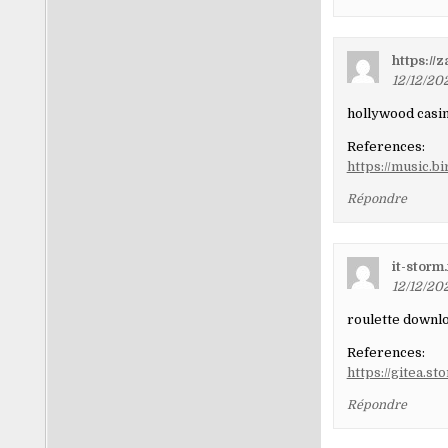
https:/
12/12/202
hollywood casin
References:
https://music.
Répondre
it-storm
12/12/202
roulette downl
References:
https://gitea.s
Répondre