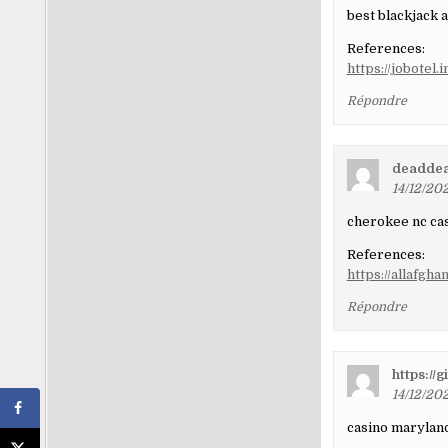
best blackjack 
References:
https://jobotel
Répondre
deaddea
14/12/202
cherokee nc ca
References:
https://allafg
Répondre
https://
14/12/20
casino marylan