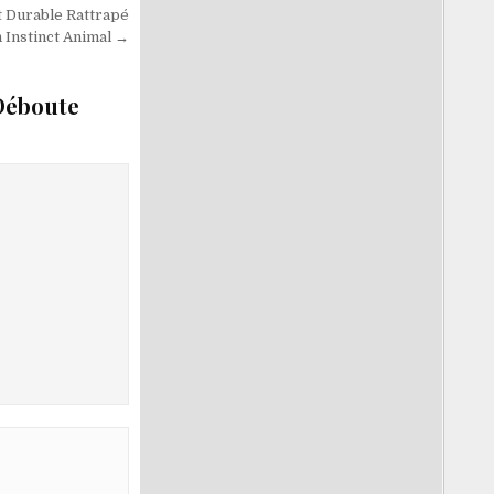
t Durable Rattrapé
 Instinct Animal →
Déboute