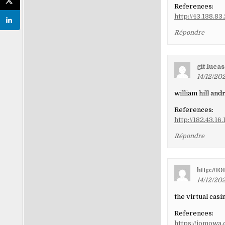
References:
http://43.138.
Répondre
git.lucas
14/12/202
william hill an
References:
http://182.43.1
Répondre
http://1
14/12/202
the virtual casi
References:
https://jomowa