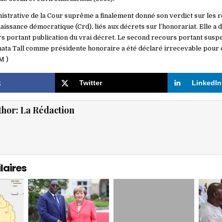
strative de la Cour suprême a finalement donné son verdict sur les 
issance démocratique (Crd), liés aux décrets sur l’honorariat. Elle a 
s portant publication du vrai décret. Le second recours portant suspe
ata Tall comme présidente honoraire a été déclaré irrecevable pour d
M )
k
Twitter
LinkedIn
thor:
La Rédaction
laires