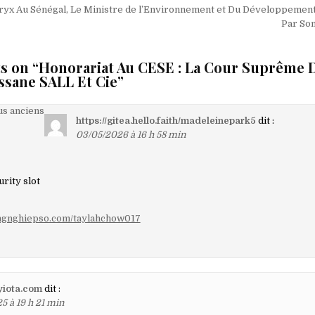
ryx Au Sénégal, Le Ministre de l’Environnement et Du Développemen
Par Son
s on “
Honorariat Au CESE : La Cour Suprême 
ssane SALL Et Cie
”
on
s anciens
https://gitea.hello.faith/madeleinepark5
dit :
03/05/2026 à 16 h 58 min
aires
rity slot
nongnghiepso.com/taylahchow017
ayiota.com
dit :
5 à 19 h 21 min