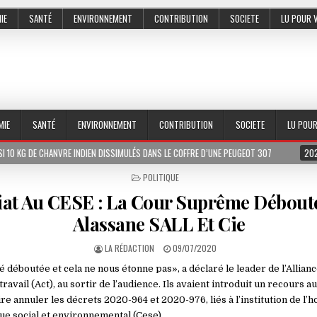
IE
SANTÉ
ENVIRONNEMENT
CONTRIBUTION
SOCIETE
LU POUR 
MIE
SANTÉ
ENVIRONNEMENT
CONTRIBUTION
SOCIETE
LU POU
VRE INDIEN DISSIMULÉS DANS LE COFFRE D’UNE PEUGEOT 307
2026-07-01
LE
POSTED
POLITIQUE
IN
at Au CESE : La Cour Suprême Débout
Alassane SALL Et Cie
LA RÉDACTION
09/07/2020
é déboutée et cela ne nous étonne pas», a déclaré le leader de l’Allianc
travail (Act), au sortir de l’audience. Ils avaient introduit un recours 
 annuler les décrets 2020-964 et 2020-976, liés à l’institution de l’h
e social et environnemental (Cese).