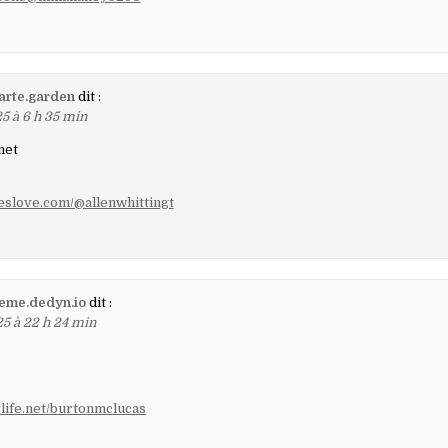
rte.garden
dit :
5 à 6 h 35 min
net
leslove.com/@allenwhittingt
eme.dedyn.io
dit :
25 à 22 h 24 min
fylife.net/burtonmclucas