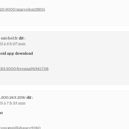
83.20:3000/marcelon19805
-michel.fr
dit :
5 à 8 h 07 min
droid app download
6.183:3000/brenna94345706
01.200.243.208/
dit :
5 à 7 h 33 min
no
.com/@millahaney9260