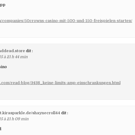
app
.in/companies/50crowns-casino-mit-500-und-150-freispielen-starten/
ddead.store
dit :
5 à 21 h 44 min
sino
han.com/read-blog/3438_keine-limits-amp-einschrankungen.html
git.kirasparkle.de/shaynecroll44
dit :
25 à 21 h 09 min
d