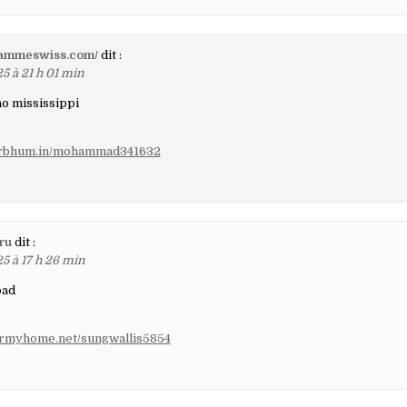
/zammeswiss.com/
dit :
5 à 21 h 01 min
o mississippi
birbhum.in/mohammad341632
.ru
dit :
5 à 17 h 26 min
oad
tormyhome.net/sungwallis5854