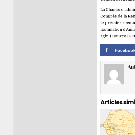
La Chambre admini
Congrès de la Rena
le premier recour
nomination d’Amin
agir. ( Source IGF
Faceboo
Au
Articles simi