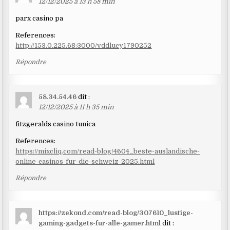
12/12/2025 à 13 h 58 min
parx casino pa
References:
http://153.0.225.68:3000/vddlucy1790252
Répondre
58.34.54.46
dit :
12/12/2025 à 11 h 35 min
fitzgeralds casino tunica
References:
https://mixcliq.com/read-blog/4604_beste-auslandische-
online-casinos-fur-die-schweiz-2025.html
Répondre
https://zekond.com/read-blog/307610_lustige-
gaming-gadgets-fur-alle-gamer.html
dit :