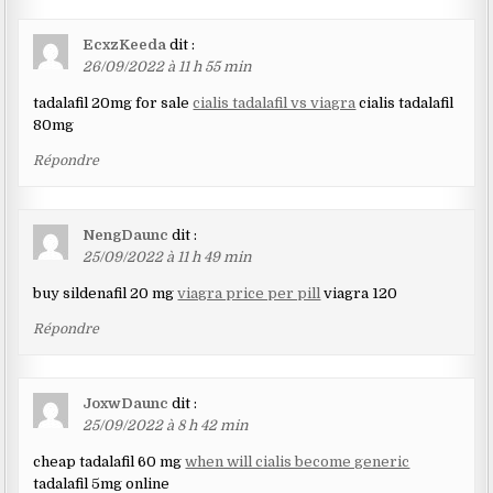
EcxzKeeda
dit :
26/09/2022 à 11 h 55 min
tadalafil 20mg for sale
cialis tadalafil vs viagra
cialis tadalafil
80mg
Répondre
NengDaunc
dit :
25/09/2022 à 11 h 49 min
buy sildenafil 20 mg
viagra price per pill
viagra 120
Répondre
JoxwDaunc
dit :
25/09/2022 à 8 h 42 min
cheap tadalafil 60 mg
when will cialis become generic
tadalafil 5mg online