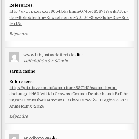
References:
http://ggzypz.org.cn:8664/bkylinnie0745/6898717/wiki/Top+
der+Beliebtesten+Erwachsenen+%2526+Sex+Slots+Die+Bes
te+18+
Répondre
www.lab.justusdeitert.de
dit :
14/12/2025 à 6 h 05 min
sarnia casino
References:
https://git.einverne.info/merituck997145/casino-login-
dschungel4460/wiki/4+Crowns+Casino+Deutschland+Erfahr
ungen+Bonus+bei+4CrownsCasino+DE%252C+Login%252C+
Anmeldung+2025
Répondre
ai-follow.com
dit :