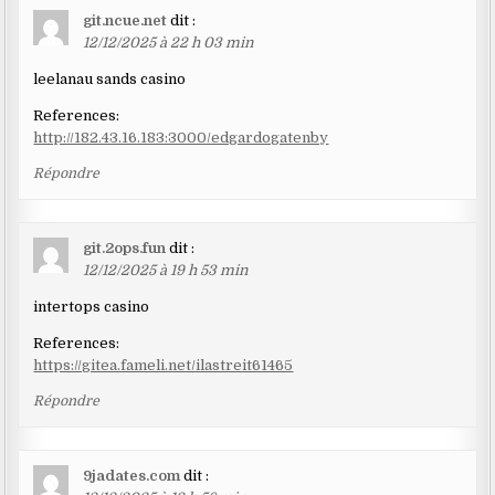
git.ncue.net
dit :
12/12/2025 à 22 h 03 min
leelanau sands casino
References:
http://182.43.16.183:3000/edgardogatenby
Répondre
git.2ops.fun
dit :
12/12/2025 à 19 h 53 min
intertops casino
References:
https://gitea.fameli.net/ilastreit61465
Répondre
9jadates.com
dit :