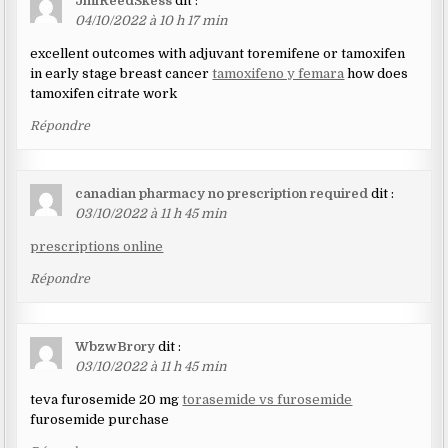
JmiReedSkess
dit :
04/10/2022 à 10 h 17 min
excellent outcomes with adjuvant toremifene or tamoxifen
in early stage breast cancer
tamoxifeno y femara
how does
tamoxifen citrate work
Répondre
canadian pharmacy no prescription required
dit :
03/10/2022 à 11 h 45 min
prescriptions online
Répondre
WbzwBrory
dit :
03/10/2022 à 11 h 45 min
teva furosemide 20 mg
torasemide vs furosemide
furosemide purchase