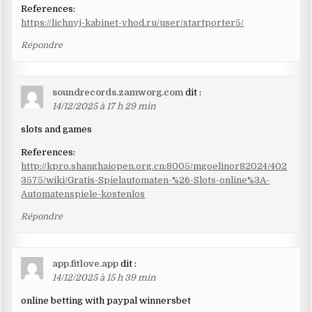
References:
https://lichnyj-kabinet-vhod.ru/user/startporter5/
Répondre
soundrecords.zamworg.com
dit :
14/12/2025 à 17 h 29 min
slots and games
References:
http://kpro.shanghaiopen.org.cn:8005/mgoelinor82024/402
3575/wiki/Gratis-Spielautomaten-%26-Slots-online%3A-
Automatenspiele-kostenlos
Répondre
app.fitlove.app
dit :
14/12/2025 à 15 h 39 min
online betting with paypal winnersbet