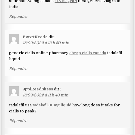
sildenafil 50 mg canada
415 viagra 4
best generic viagra in
india
Répondre
EwxrtKeeda
dit :
18/09/2022 à 13 h 50 min
generic cialis online pharmacy
cheap cialis canada
tadalafil
liquid
Répondre
JpplReedSkess
dit :
18/09/2022 à 11 h 40 min
tadalafil usa
tadalafil 30mg liquid
how long does it take for
cialis to peak?
Répondre