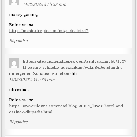
14/12/2025 à 1 h 23 min
money gaming
References:
https://music.drepic.com/miguelcalvin47
Répondre
https://gitea.nongnghiepso.com/ashlycarlin555/4597
f1-casino-schnelle-auszahlung/wiki/Selbstständig-
im-eigenen-Zuhause-zu-leben
dit :
13/12/2025 à 14 h 56 min
uk casinos
References:
https://www.rilezzz.com/read-blog/28194_luxor-hotel-and-
casino-wikipedia.html
Répondre