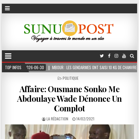
06-30
TOP INFOS
MBOUR : LES GENDARMES ONT SAISI 10 KG DE CHANVRE INDIEN DISSIMULÉS DAN
POSTED
POLITIQUE
IN
Affaire: Ousmane Sonko Me
Abdoulaye Wade Dénonce Un
Complot
LA RÉDACTION
14/02/2021