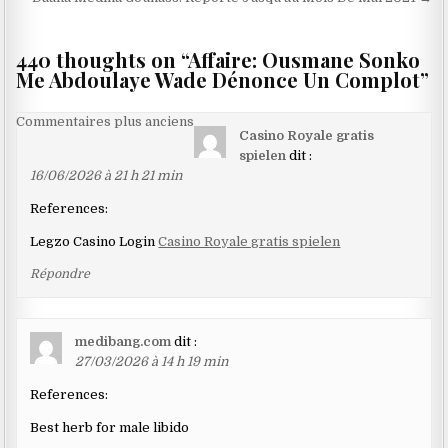
de
l’article
440 thoughts on “
Affaire: Ousmane Sonko
Me Abdoulaye Wade Dénonce Un Complot
”
Navigation
Commentaires plus anciens
Casino Royale gratis
dans
spielen
dit :
les
16/06/2026 à 21 h 21 min
commentaires
References:
Legzo Casino Login
Casino Royale gratis spielen
Répondre
medibang.com
dit :
27/03/2026 à 14 h 19 min
References:
Best herb for male libido