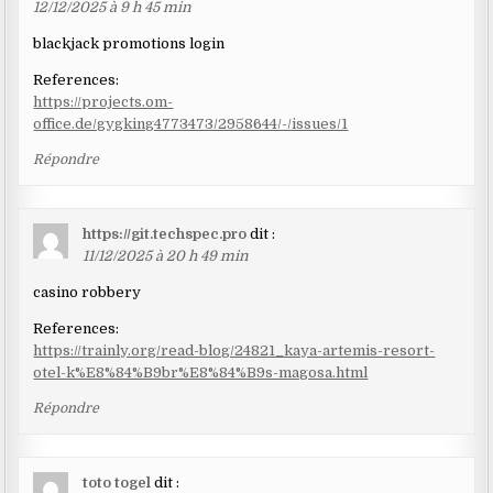
12/12/2025 à 9 h 45 min
blackjack promotions login
References:
https://projects.om-
office.de/gygking4773473/2958644/-/issues/1
Répondre
https://git.techspec.pro
dit :
11/12/2025 à 20 h 49 min
casino robbery
References:
https://trainly.org/read-blog/24821_kaya-artemis-resort-
otel-k%E8%84%B9br%E8%84%B9s-magosa.html
Répondre
toto togel
dit :