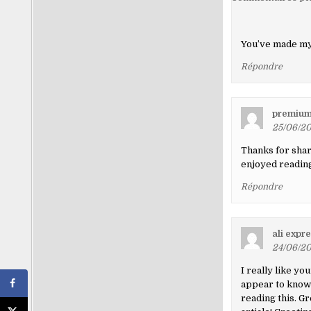
dans
les
You’ve made my 
comment
Répondre
premium
25/06/20
Thanks for shari
enjoyed reading 
Répondre
ali expr
24/06/20
I really like yo
appear to know a
reading this. Gr