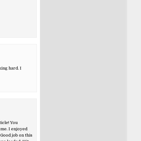
ing hard. I
ticle! You
 me. I enjoyed
 Good job on this