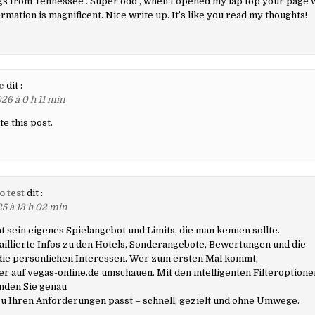
ngs from Tennessee . Super odd , when I opened my lap top your page w
rmation is magnificent. Nice write up. It’s like you read my thoughts!
e
dit :
26 à 0 h 11 min
te this post.
o test
dit :
25 à 13 h 02 min
t sein eigenes Spielangebot und Limits, die man kennen sollte.
taillierte Infos zu den Hotels, Sonderangebote, Bewertungen und die
 die persönlichen Interessen. Wer zum ersten Mal kommt,
her auf vegas-online.de umschauen. Mit den intelligenten Filteroptione
inden Sie genau
zu Ihren Anforderungen passt – schnell, gezielt und ohne Umwege.