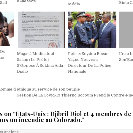
Balla Gaye
Sall
Binta 
Média
 Du
Magal à Medinatoul
Police: Seydou Bocar
L’eau I
ne
Salam : Le Préfet
Yague Nouveau
Sen’Eau
S’Oppose À Sokhna Aïda
Directeur De La Police
Diallo
Nationale
on
homme d’éthique au service de son peuple
Gestion De La Covid-19 Thierno Bocoum Prend le Contre-Pie
s on “
Etats-Unis : Djibril Diol et 4 membres de 
ans un incendie au Colorado.
”
on
s anciens