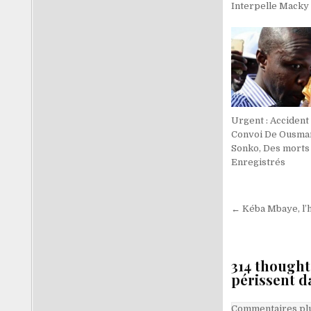
Interpelle Macky 
Urgent : Accident
Convoi De Ousma
Sonko, Des morts
Enregistrés
Navigati
← Kéba Mbaye, l’
de
l’article
314 thought
périssent d
Navigati
Commentaires plu