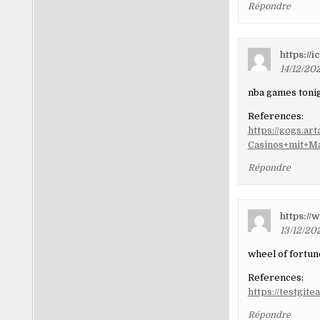
Répondre
https://
14/12/202
nba games toni
References:
https://gogs.ar
Casinos+mit+M
Répondre
https://
13/12/20
wheel of fortun
References:
https://testgit
Répondre