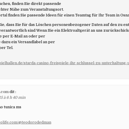
suchen, finden Sie direkt passende
chter Nähe zum Veranstaltungsort.
tal finden Sie passende Ideen für einen Teamtag für Ihr Team in Osn
Sie, dass Sie für das Löschen personenbezogener Daten auf den zu e
verantwortlich sind Wenn Sie ein Elektroaltgerät an uns zurückschic
te per E-Mail an oder per
e dazu ein Versandlabel an per
per Tel.
spielhallen.de/starda-casino-freispiele-ihr-schlussel-zu-unterhaltung
x.com
dit :
25 à 6 h 40 min
o tunica ms
solife.com/@teodorodedman