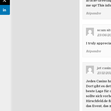
article! Greeti
me up! This info
Répondre
scam sit
23/06/20
I truly apprecia
Répondre
jet casin
21/12/20
Jedes Casino ha
Dort gibt es de
beste Lage für
sollte sich vor
Hirschfeld.de f
das Event, das 