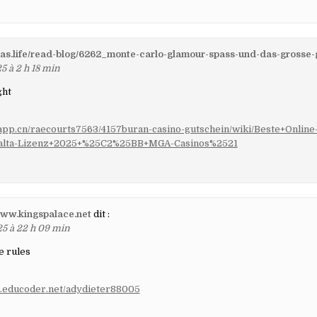
icas.life/read-blog/6262_monte-carlo-glamour-spass-und-das-grosse-
5 à 2 h 18 min
ght
tapp.cn/raecourts7563/4157buran-casino-gutschein/wiki/Beste+Online
alta-Lizenz+2025+%25C2%25BB+MGA-Casinos%2521
www.kingspalace.net
dit :
25 à 22 h 09 min
e rules
ea.educoder.net/adydieter88005