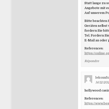
Statt lange zu 
Angebote mit e
Auf unserem Por
Bitte beachten 
Geräten selbst 
fordern Sie bit
Tel. Fordern Si
E-Mail an oder 
References:
https://online-
Répondre
lekoxnf
14/12/20
hollywood casin
References:
https://www.be