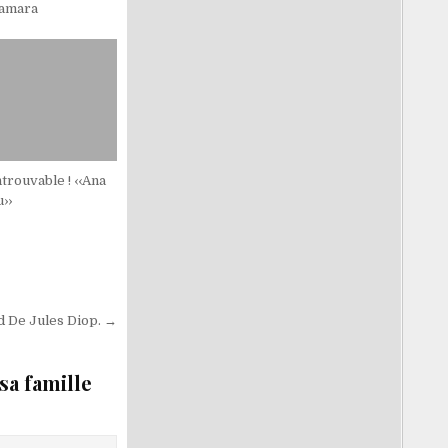
Camara
ntrouvable ! ‹‹Ana
››
d De Jules Diop. →
sa famille