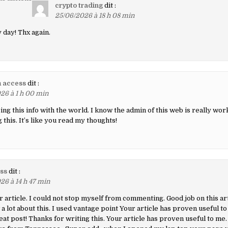
crypto trading
dit :
25/06/2026 à 18 h 08 min
day! Thx again.
aires
 access
dit :
26 à 1 h 00 min
ng this info with the world. I know the admin of this web is really work
this. It’s like you read my thoughts!
ess
dit :
26 à 14 h 47 min
ur article. I could not stop myself from commenting. Good job on this ar
 lot about this. I used vantage point Your article has proven useful to
eat post! Thanks for writing this. Your article has proven useful to me.