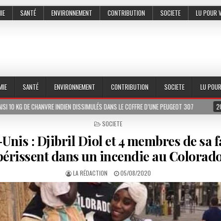
IE
SANTÉ
ENVIRONNEMENT
CONTRIBUTION
SOCIETE
LU POUR 
MIE
SANTÉ
ENVIRONNEMENT
CONTRIBUTION
SOCIETE
LU POU
VRE INDIEN DISSIMULÉS DANS LE COFFRE D’UNE PEUGEOT 307
2026-07-01
LE
POSTED
SOCIETE
IN
-Unis : Djibril Diol et 4 membres de sa 
périssent dans un incendie au Colorado
LA RÉDACTION
05/08/2020