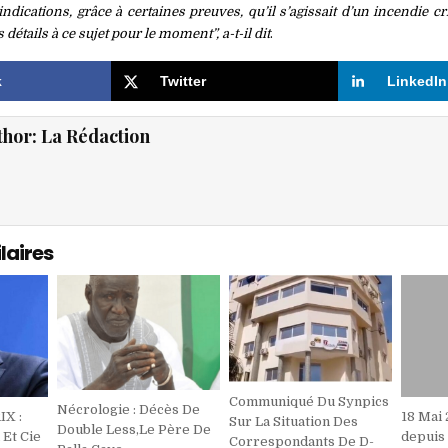
dications, grâce à certaines preuves, qu’il s’agissait d’un incendie c
 détails à ce sujet pour le moment”, a-t-il dit
.
k
Twitter
LinkedIn
thor:
La Rédaction
laires
Communiqué Du Synpics
Nécrologie : Décès De
X :
18 Mai 
Sur La Situation Des
Double Less,Le Père De
Et Cie
depuis
Correspondants De D-