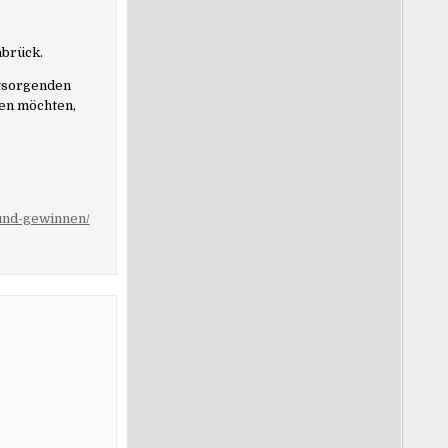
abrück.
ntsorgenden
ken möchten,
-und-gewinnen/