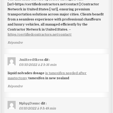
[url=https://certifiedcontractors.net/contact/] Contractor
Network in United States [/url], ensuring premium
transportation solutions across major cities. Clients benefit
from a seamless experience with professional chauffeurs
and luxury vehicles, all managed efficiently by the
Contractor Network in United States. –
https://certifiedcontractors.net/contact/
Répondre
JmiReedSkess
dit :
03/10/2022 à 2 h 16 min
liquid nolvadex dosage
is tamoxifen needed after
mastectomy
tamoxifen in new zealand
Répondre
NplqqDaunc
dit :
01/10/2022 à 9 h 48 min