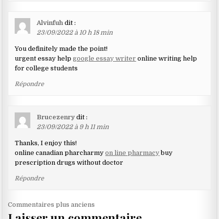
Alvinfuh
dit :
23/09/2022 à 10 h 18 min
You definitely made the point!
urgent essay help
google essay writer
online writing help
for college students
Répondre
Brucezenry
dit :
23/09/2022 à 9 h 11 min
Thanks, I enjoy this!
online canadian pharcharmy
on line pharmacy
buy
prescription drugs without doctor
Répondre
Navigation
Commentaires plus anciens
Laisser un commentaire