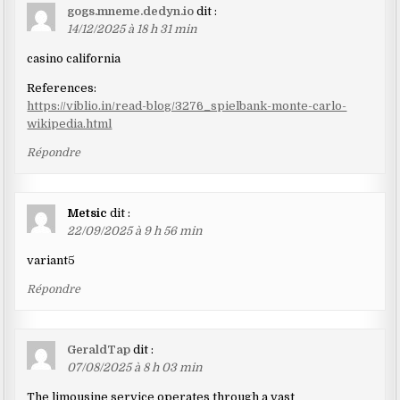
gogs.mneme.dedyn.io
dit :
14/12/2025 à 18 h 31 min
casino california
References:
https://viblio.in/read-blog/3276_spielbank-monte-carlo-
wikipedia.html
Répondre
Metsic
dit :
22/09/2025 à 9 h 56 min
variant5
Répondre
GeraldTap
dit :
07/08/2025 à 8 h 03 min
The limousine service operates through a vast