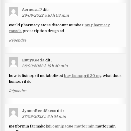
AcrnerarP
dit :
29/09/2022 à 10 h 03 min
world pharmacy store discount number
nw pharmacy
canada
prescription drugs ad
Répondre
EuuyKeeda
dit :
28/09/2022 à 15 h 40 min
how is lisinopril metabolized
buy lisinopril 20 mg
what does
lisinopril do
Répondre
JynmnReedSkess
dit :
27/09/2022 à 6 h 54 min
metformin farmakoloji
omnipaque metformin
metformin