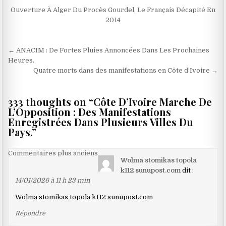
Ouverture À Alger Du Procès Gourdel, Le Français Décapité En
2014
Navigation
← ANACIM : De Fortes Pluies Annoncées Dans Les Prochaines
de
Heures.
Quatre morts dans des manifestations en Côte d’Ivoire →
l’article
333 thoughts on “
Côte D’Ivoire Marche De
L’Opposition : Des Manifestations
Enregistrées Dans Plusieurs Villes Du
Pays.
”
Navigation
Commentaires plus anciens
Wolma stomikas topola
dans
k112 sunupost.com
dit :
les
14/01/2026 à 11 h 23 min
commentaires
Wolma stomikas topola k112 sunupost.com
Répondre