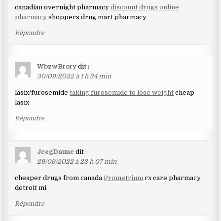
canadian overnight pharmacy
discount drugs online
pharmacy
shoppers drug mart pharmacy
Répondre
WbzwBrory
dit :
30/09/2022 à 1 h 34 min
lasix/furosemide
taking furosemide to lose weight
cheap
lasix
Répondre
JcegDaunc
dit :
29/09/2022 à 23 h 07 min
cheaper drugs from canada
Prometrium
rx care pharmacy
detroit mi
Répondre