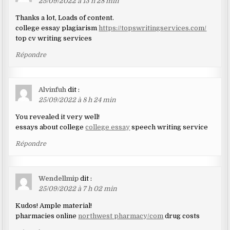
25/09/2022 à 13 h 28 min
Thanks a lot, Loads of content.
college essay plagiarism
https://topswritingservices.com/
top cv writing services
Répondre
Alvinfuh
dit :
25/09/2022 à 8 h 24 min
You revealed it very well!
essays about college
college essay
speech writing service
Répondre
Wendellmip
dit :
25/09/2022 à 7 h 02 min
Kudos! Ample material!
pharmacies online
northwest pharmacy/com
drug costs