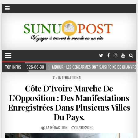
6-30
TOP INFOS
MBOUR : LES GENDARMES ONT SAISI 10 KG DE CHANVRE INDIEN DISSIMULÉS DANS
POSTED
INTERNATIONAL
IN
Côte D’Ivoire Marche De
L’Opposition : Des Manifestations
Enregistrées Dans Plusieurs Villes
Du Pays.
LA RÉDACTION
13/08/2020