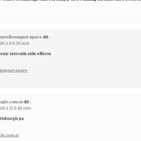
nouvellessignet.space
dit :
26 à 6 h 35 min
enic steroids side effects
essignet.space
gle.com.ai
dit :
26 à 15 h 42 min
ittsburgh pa
le.com.ai