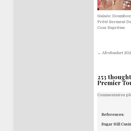
Guinée: Doumbou
Prêté Serment De
Cour Suprême
Navigati
← Afrobasket 202
de
l’article
253 thought
Premier Tou
Navigati
Commentaires plu
dans
les
References:
comment
Sugar Hill Cas