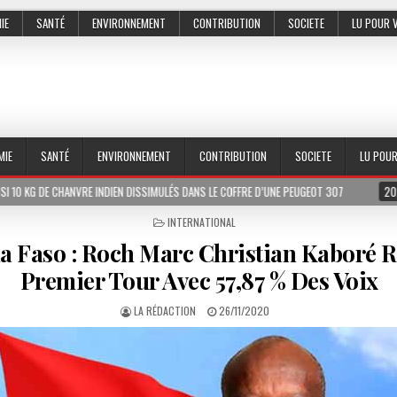
IE
SANTÉ
ENVIRONNEMENT
CONTRIBUTION
SOCIETE
LU POUR 
MIE
SANTÉ
ENVIRONNEMENT
CONTRIBUTION
SOCIETE
LU POU
VRE INDIEN DISSIMULÉS DANS LE COFFRE D’UNE PEUGEOT 307
2026-07-01
LE
POSTED
INTERNATIONAL
IN
a Faso : Roch Marc Christian Kaboré R
Premier Tour Avec 57,87 % Des Voix
LA RÉDACTION
26/11/2020