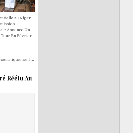
ntielle au Niger :
mission
rale Annonce Un
 Tour En Février
émocratiquement →
ré Réélu Au