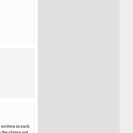
 written in such
 the glance out