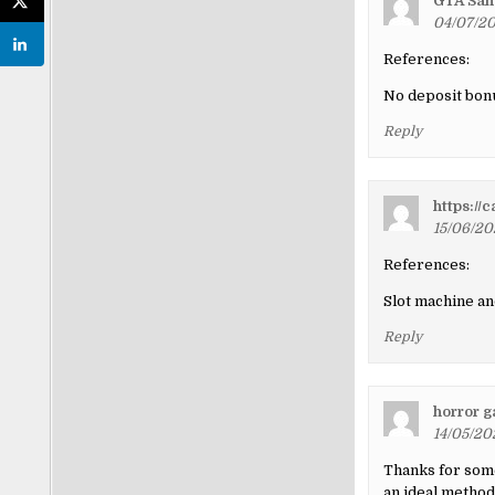
GTA San
04/07/20
References:
No deposit bon
Reply
https://
15/06/20
References:
Slot machine a
Reply
horror g
14/05/20
Thanks for some
an ideal method