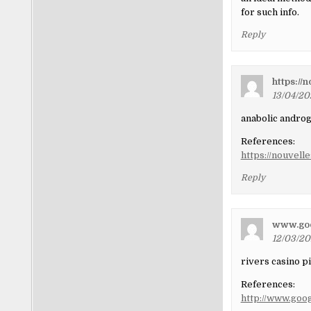
for such info.
Reply
https://
13/04/20
anabolic androg
References:
https://nouvell
Reply
www.goo
12/03/20
rivers casino p
References:
http://www.goog