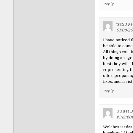
Reply
trc20 ge
01/03/20
I have noticed t
be able to come 
All things consi
by doing an agen
best they will,
representing th
offer, preparin
fixes, and assist
Reply
GGBet B
21/12/202
Welches ist das
beachten? Möcht