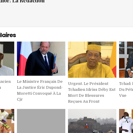
thor:
La Rédaction
laires
Ancien
Le Ministre Français De
Urgent. Le Président
Tchad: 
m
La Justice Éric Dupond-
Tchadien Idriss Déby Est
Du Pét
Moretti Convoqué À La
Mort De Blessures
Vue
Cjr
Reçues Au Front