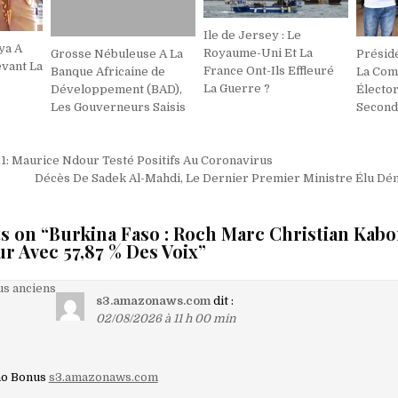
Ile de Jersey : Le
ya A
Royaume-Uni Et La
Grosse Nébuleuse A La
Préside
vant La
France Ont-Ils Effleuré
Banque Africaine de
La Com
La Guerre ?
Développement (BAD),
Électo
Les Gouverneurs Saisis
Second
on
1: Maurice Ndour Testé Positifs Au Coronavirus
Décès De Sadek Al-Mahdi, Le Dernier Premier Ministre Élu D
s on “
Burkina Faso : Roch Marc Christian Kabo
r Avec 57,87 % Des Voix
”
on
s anciens
s3.amazonaws.com
dit :
02/08/2026 à 11 h 00 min
aires
ino Bonus
s3.amazonaws.com