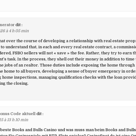
nerator
dit :
26 à 4 h 05 min
hat over the course of developing a relationship with real estate propr
to understand that, in each and every real estate contract, a commissio
dered, FSBO sellers will not « save » the fee. Rather, they try to earn
t’s task. In the process, they shell out their money in addition to time
 the jobs of an realtor. Those duties include exposing the home through
e home to all buyers, developing a sense of buyer emergency in orde
g home inspections, managing qualification checks with the loan provi
ing the closing.
onus Code aktuell
dit :
5 à 13 h 10 min
 beste Books and Bulls Casino und was muss man beim Books and Bulls
en Sie Casinospiele mit RTP-Slots spielen? CasinoSpot.de ist eine On