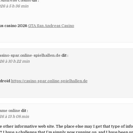
 Andreas Casino
dit :
26 à 5 h 36 min
us casino 2026
GTA San Andreas Casino
casino-spar.online-spielhallen.de
dit :
26 à 10 h 22 min
ndroid
https://casino-spar.online-spielhallen.de
ame online
dit :
26 à 13 h 08 min
 other informative web site. The place else may I get that type of info
? I have a challenge that I’m simply now running on, and I have been on