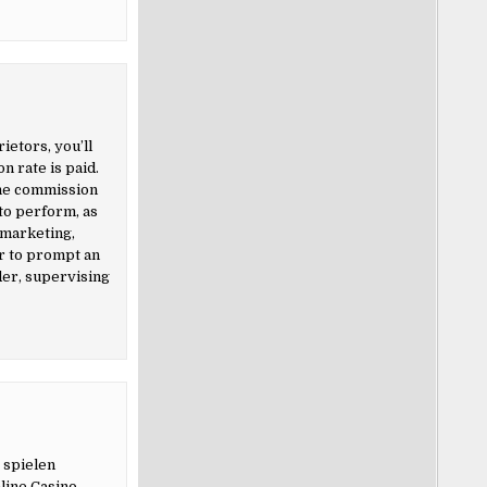
ietors, you’ll
n rate is paid.
 the commission
 to perform, as
 marketing,
r to prompt an
der, supervising
 spielen
line Casino