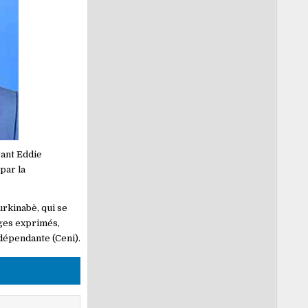
vant Eddie
par la
urkinabè, qui se
ages exprimés,
dépendante (Ceni).