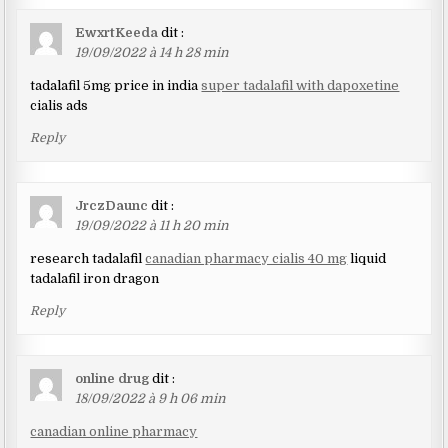
EwxrtKeeda
dit :
19/09/2022 à 14 h 28 min
tadalafil 5mg price in india
super tadalafil with dapoxetine
cialis ads
Reply
JrczDaunc
dit :
19/09/2022 à 11 h 20 min
research tadalafil
canadian pharmacy cialis 40 mg
liquid
tadalafil iron dragon
Reply
online drug
dit :
18/09/2022 à 9 h 06 min
canadian online pharmacy