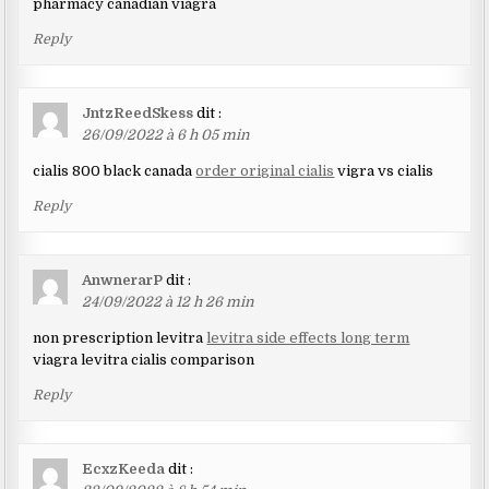
pharmacy canadian viagra
Reply
JntzReedSkess
dit :
26/09/2022 à 6 h 05 min
cialis 800 black canada
order original cialis
vigra vs cialis
Reply
AnwnerarP
dit :
24/09/2022 à 12 h 26 min
non prescription levitra
levitra side effects long term
viagra levitra cialis comparison
Reply
EcxzKeeda
dit :