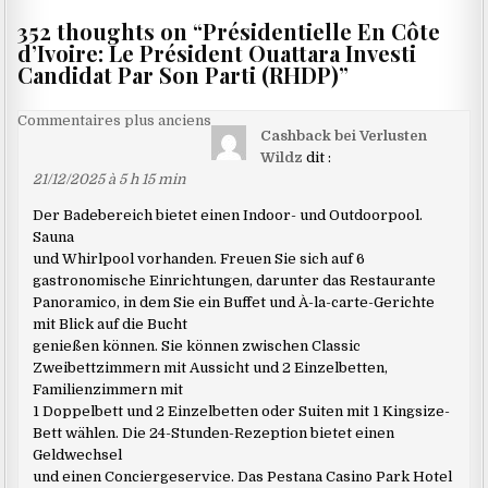
352 thoughts on “
Présidentielle En Côte
d’Ivoire: Le Président Ouattara Investi
Candidat Par Son Parti (RHDP)
”
Navigation
Commentaires plus anciens
Cashback bei Verlusten
dans
Wildz
dit :
les
21/12/2025 à 5 h 15 min
commentaires
Der Badebereich bietet einen Indoor- und Outdoorpool.
Sauna
und Whirlpool vorhanden. Freuen Sie sich auf 6
gastronomische Einrichtungen, darunter das Restaurante
Panoramico, in dem Sie ein Buffet und À-la-carte-Gerichte
mit Blick auf die Bucht
genießen können. Sie können zwischen Classic
Zweibettzimmern mit Aussicht und 2 Einzelbetten,
Familienzimmern mit
1 Doppelbett und 2 Einzelbetten oder Suiten mit 1 Kingsize-
Bett wählen. Die 24-Stunden-Rezeption bietet einen
Geldwechsel
und einen Conciergeservice. Das Pestana Casino Park Hotel