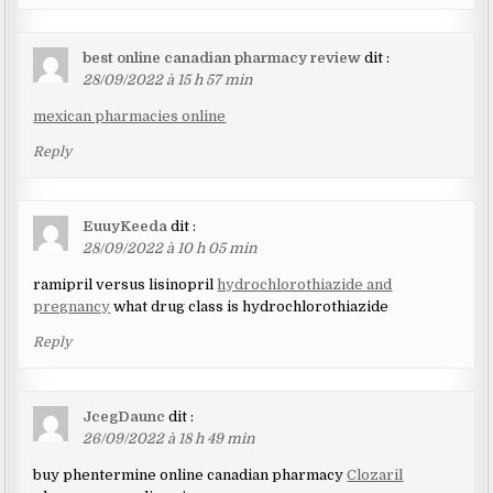
best online canadian pharmacy review
dit :
28/09/2022 à 15 h 57 min
mexican pharmacies online
Reply
EuuyKeeda
dit :
28/09/2022 à 10 h 05 min
ramipril versus lisinopril
hydrochlorothiazide and
pregnancy
what drug class is hydrochlorothiazide
Reply
JcegDaunc
dit :
26/09/2022 à 18 h 49 min
buy phentermine online canadian pharmacy
Clozaril