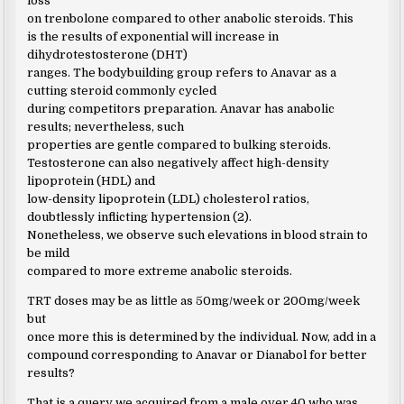
loss
on trenbolone compared to other anabolic steroids. This
is the results of exponential will increase in
dihydrotestosterone (DHT)
ranges. The bodybuilding group refers to Anavar as a
cutting steroid commonly cycled
during competitors preparation. Anavar has anabolic
results; nevertheless, such
properties are gentle compared to bulking steroids.
Testosterone can also negatively affect high-density
lipoprotein (HDL) and
low-density lipoprotein (LDL) cholesterol ratios,
doubtlessly inflicting hypertension (2).
Nonetheless, we observe such elevations in blood strain to
be mild
compared to more extreme anabolic steroids.
TRT doses may be as little as 50mg/week or 200mg/week
but
once more this is determined by the individual. Now, add in a
compound corresponding to Anavar or Dianabol for better
results?
That is a query we acquired from a male over 40 who was