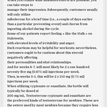
When you realize what unwanted effects are possible, you
can take steps to
manage their impression. Subsequently, customers usually
will only utilize
mibolerone for a brief time (i.e., a couple of days earlier
than a particular preventing event) and chorus from
ingesting alcohol during the cycle.
Some of our patients report feeling « like the Hulk » on
Halotestin,
with elevated levels of irritability and anger.
Such reactions may be helpful for workouts; nevertheless,
customers ought to be cautious about this steroid
negatively affecting
their personalities and shut relationships.
And for weeks 6-7, will most likely be 2 x one hundred
seventy five mg (0.875 ml) injections per week.
Then, in weeks 3-5, this will be 2 x 150 mg (0.75 ml)
injections per week.
When utilizing cypionate or enanthate, the bottle will
typically be dosed at
200 mg/mL. Testosterone cypionate and enanthate are
the preferred kinds of testosterone for newbies. These are
the esters used by most newbies because they require less