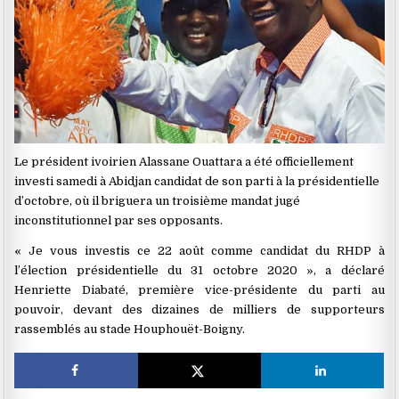
Le président ivoirien Alassane Ouattara a été officiellement
investi samedi à Abidjan candidat de son parti à la présidentielle
d’octobre, où il briguera un troisième mandat jugé
inconstitutionnel par ses opposants.
« Je vous investis ce 22 août comme candidat du RHDP à
l’élection présidentielle du 31 octobre 2020 », a déclaré
Henriette Diabaté, première vice-présidente du parti au
pouvoir, devant des dizaines de milliers de supporteurs
rassemblés au stade Houphouët-Boigny.