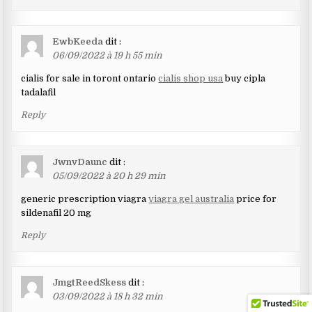
EwbKeeda
dit :
06/09/2022 à 19 h 55 min
cialis for sale in toront ontario
cialis shop usa
buy cipla
tadalafil
Reply
JwnvDaunc
dit :
05/09/2022 à 20 h 29 min
generic prescription viagra
viagra gel australia
price for
sildenafil 20 mg
Reply
JmgtReedSkess
dit :
03/09/2022 à 18 h 32 min