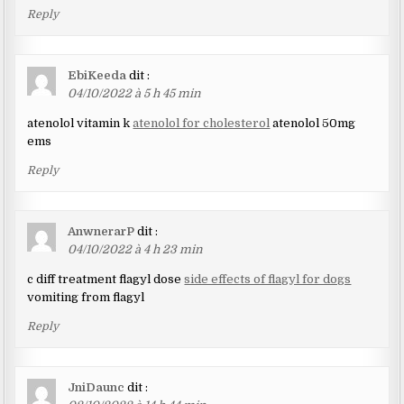
Reply
EbiKeeda
dit :
04/10/2022 à 5 h 45 min
atenolol vitamin k
atenolol for cholesterol
atenolol 50mg
ems
Reply
AnwnerarP
dit :
04/10/2022 à 4 h 23 min
c diff treatment flagyl dose
side effects of flagyl for dogs
vomiting from flagyl
Reply
JniDaunc
dit :