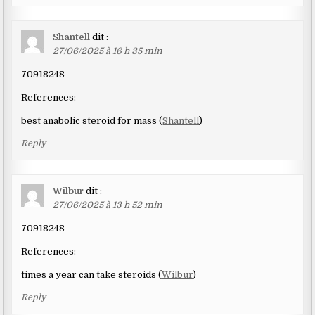
Shantell
dit :
27/06/2025 à 16 h 35 min
70918248
References:
best anabolic steroid for mass (
Shantell
)
Reply
Wilbur
dit :
27/06/2025 à 13 h 52 min
70918248
References:
times a year can take steroids (
Wilbur
)
Reply