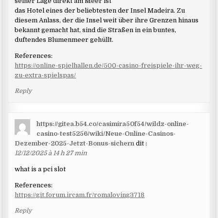
seiner Lage direkt am Meer ist
das Hotel eines der beliebtesten der Insel Madeira. Zu
diesem Anlass, der die Insel weit über ihre Grenzen hinaus
bekannt gemacht hat, sind die Straßen in ein buntes,
duftendes Blumenmeer gehüllt.
References:
https://online-spielhallen.de/500-casino-freispiele-ihr-weg-
zu-extra-spielspas/
Reply
https://gitea.b54.co/casimira50f54/wildz-online-
casino-test5256/wiki/Neue-Online-Casinos-
Dezember-2025-Jetzt-Bonus-sichern
dit :
12/12/2025 à 14 h 27 min
what is a pci slot
References:
https://git.forum.ircam.fr/romaloving3718
Reply