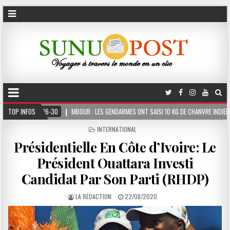
MBOUR : LES GENDARMES ONT SAISI 10 KG DE CHANVRE INDIEN DISSIMULÉS DANS LE COFF
TOP INFOS
POSTED
INTERNATIONAL
IN
Présidentielle En Côte d’Ivoire: Le
Président Ouattara Investi
Candidat Par Son Parti (RHDP)
LA RÉDACTION
22/08/2020