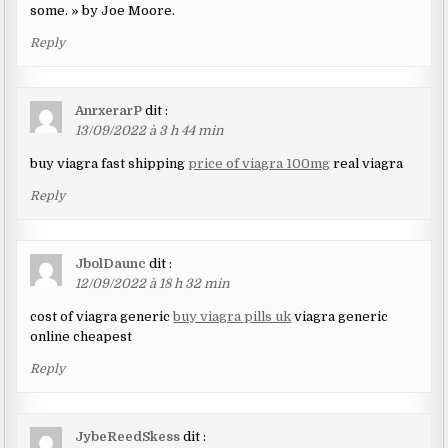
some. » by Joe Moore.
Reply
AnrxerarP
dit :
13/09/2022 à 3 h 44 min
buy viagra fast shipping
price of viagra 100mg
real viagra
Reply
JbolDaunc
dit :
12/09/2022 à 18 h 32 min
cost of viagra generic
buy viagra pills uk
viagra generic
online cheapest
Reply
JybeReedSkess
dit :