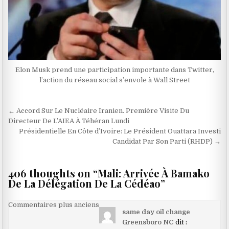
Elon Musk prend une participation importante dans Twitter,
l’action du réseau social s’envole à Wall Street
Navigation
← Accord Sur Le Nucléaire Iranien. Première Visite Du
de
Directeur De L’AIEA À Téhéran Lundi
Présidentielle En Côte d’Ivoire: Le Président Ouattara Investi
l’article
Candidat Par Son Parti (RHDP) →
406 thoughts on “
Mali: Arrivée À Bamako
De La Délégation De La Cédéao
”
Navigation
Commentaires plus anciens
same day oil change
dans
Greensboro NC
dit :