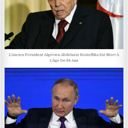
L’Ancien Président Algérien Abdelaziz Bouteflika Est Mort À
L’Âge De 84 Ans