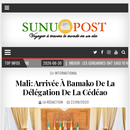
ERME
TOP INFOS
2026-06-30
MBOUR : LES GENDARMES ONT SAISI 10 KG DE CHANVRE I
POSTED
INTERNATIONAL
IN
Mali: Arrivée À Bamako De La
Délégation De La Cédéao
LA RÉDACTION
22/08/2020