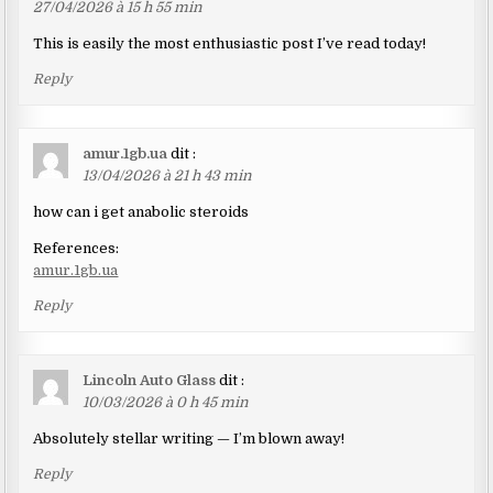
les
27/04/2026 à 15 h 55 min
commentaires
This is easily the most enthusiastic post I’ve read today!
Reply
amur.1gb.ua
dit :
13/04/2026 à 21 h 43 min
how can i get anabolic steroids
References:
amur.1gb.ua
Reply
Lincoln Auto Glass
dit :
10/03/2026 à 0 h 45 min
Absolutely stellar writing — I’m blown away!
Reply