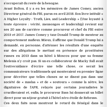
s’occuperait du reste de la besogne.
Avant Bolton, il y a eu les mémoires de James Comey, ancien
Directeur général du FBI, parus en avril 2018. Son livre intitulé «
A Higher Loyalty : Truth, Lies, and Leadership » (Une loyauté à
toute épreuve : vérité, mensonges et leadership) revient sur
ses 20 ans de carrière comme procureur et chef du FBI entre
2013 et 2017. James Comey y taxe Donald Trump de menteur au
comportement mafieux. Mieux, il affirme que Donald Trump lui a
demandé, en personne, d’atténuer les résultats d’une enquête
sur des allégations le mettant en présence de prostituées
russes en 2013 dans un hôtel à Moscou pour que sa femme
Melenia n’y croit pas. Si un ex-collaborateur de Macky Sall avait
l’outrecuidance d’écrire une telle chose, ce serait les
communicateurs traditionnels qui monteraient en premier ligne
pour décréter que telles choses ne se disent pas dans une
société de « maslaa » et de « soutoura » comme la nôtre, les
dignitaires de l’APR, relayés par certains journalistes le
crucifieraient et, enfin, le procureur Bass lui donnerait un billet
direct pour un séjour gratuit à l’hôtel zéro étoile de Rebeuss.
Ces deux faits nous montrent le retard du Sénégal dans le