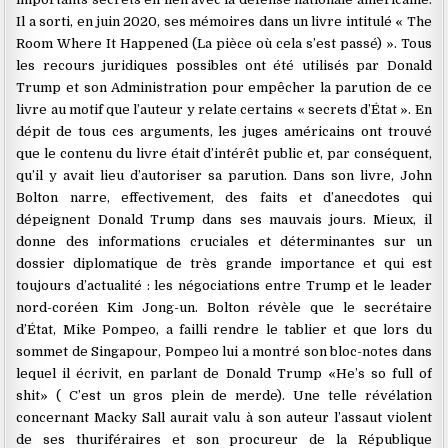
Il a sorti, en juin 2020, ses mémoires dans un livre intitulé « The
Room Where It Happened (La pièce où cela s’est passé) ». Tous
les recours juridiques possibles ont été utilisés par Donald
Trump et son Administration pour empêcher la parution de ce
livre au motif que l’auteur y relate certains « secrets d’État ». En
dépit de tous ces arguments, les juges américains ont trouvé
que le contenu du livre était d’intérêt public et, par conséquent,
qu’il y avait lieu d’autoriser sa parution. Dans son livre, John
Bolton narre, effectivement, des faits et d’anecdotes qui
dépeignent Donald Trump dans ses mauvais jours. Mieux, il
donne des informations cruciales et déterminantes sur un
dossier diplomatique de très grande importance et qui est
toujours d’actualité : les négociations entre Trump et le leader
nord-coréen Kim Jong-un. Bolton révèle que le secrétaire
d’État, Mike Pompeo, a failli rendre le tablier et que lors du
sommet de Singapour, Pompeo lui a montré son bloc-notes dans
lequel il écrivit, en parlant de Donald Trump «He’s so full of
shit» ( C’est un gros plein de merde). Une telle révélation
concernant Macky Sall aurait valu à son auteur l’assaut violent
de ses thuriféraires et son procureur de la République