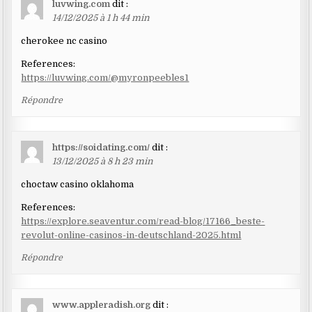
luvwing.com
dit :
14/12/2025 à 1 h 44 min
cherokee nc casino
References:
https://luvwing.com/@myronpeebles1
Répondre
https://soidating.com/
dit :
13/12/2025 à 8 h 23 min
choctaw casino oklahoma
References:
https://explore.seaventur.com/read-blog/17166_beste-
revolut-online-casinos-in-deutschland-2025.html
Répondre
www.appleradish.org
dit :