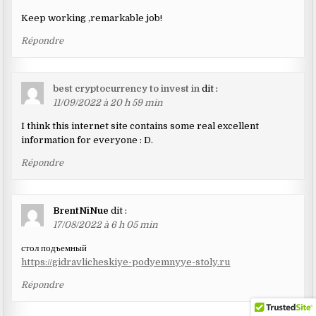
Keep working ,remarkable job!
Répondre
best cryptocurrency to invest in
dit :
11/09/2022 à 20 h 59 min
I think this internet site contains some real excellent
information for everyone : D.
Répondre
BrentNiNue
dit :
17/08/2022 à 6 h 05 min
стол подъемный
https://gidravlicheskiye-podyemnyye-stoly.ru
Répondre