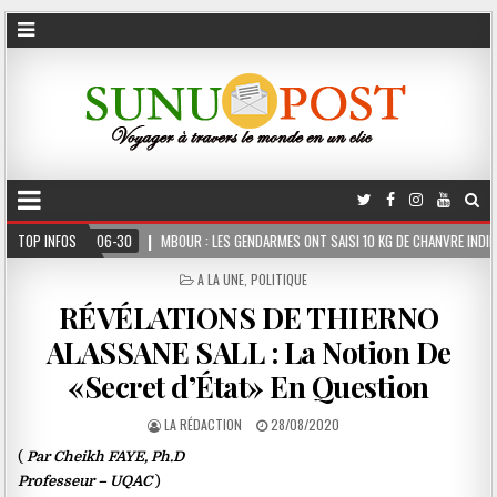
TOP INFOS
MBOUR : LES GENDARMES ONT SAISI 10 KG DE CHANVRE INDIEN DISSIMULÉS DANS LE C
POSTED
A LA UNE
,
POLITIQUE
IN
RÉVÉLATIONS DE THIERNO
ALASSANE SALL : La Notion De
«Secret d’État» En Question
LA RÉDACTION
28/08/2020
(
Par Cheikh FAYE, Ph.D
Professeur – UQAC
)