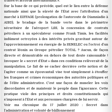
traités et accords internationaux ».
Sur la base de ce qui précède, quel est le lien entre la défense
nationale ainsi que la sûreté de l’État avec l’attribution d’un
marché à EIFFAGE (prolongation de l’autoroute de Diamniadio à
AIBD), le bradage de la bande verte dans le périmètre
sécuritaire de l’aéroport LSS, la concession de contrats
pétroliers à un spéculateur comme Frank Timis, les facilités
indûment octroyées à des intérêts privés gravitant autour de
l’approvisionnement en énergie de la SENELEC ou l’octroi d’un
contrat léonin au Groupe pétrolier TOTAL ? Aucun, de façon
directe et démontrable en dehors de tout doute raisonnable !
Invoquer le « secret d’État » dans ces conditions relèverait de la
manipulation. Le fait de se cacher derrière cette notion et de
l’agiter comme un épouvantail vise tout simplement à étouffer
les frasques et crimes économiques des autorités politiques et
de l’élite administrative. C’est une façon de museler les voix
discordantes et de maintenir le peuple dans l’ignorance. Cette
pratique viole des principes et droits constitutionnels qui
s’imposent à l’État et aux personnes chargées de lui servir.
Voir ma chronique du 17 juillet 2020 : Secret dans
l’administration et volonté de bâillonnement