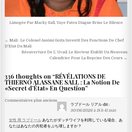
Limogée Par Macky Sall, Yaye Fatou Diagne Brise Le Silence
Navigation
← Mali : Le Colonel Assimi Goita Investit Des Fonctions De Chef
de
D’Etat Du Mali
Réouverture De L’ Ucad: Le Recteur Établit Un Nouveau
l’article
Calendrier Pour La Reprise Des Cours →
336 thoughts on “
RÉVÉLATIONS DE
THIERNO ALASSANE SALL : La Notion De
«Secret d’État» En Question
”
Navigation
Commentaires plus anciens
ラブドール リアル
dit :
dans
30/06/2026 à 18 h 41 min
les
女性 用 ラブドール
あなたがダッチワイフを利用している場合、あ
commentaires
なたはあなたの共犯者をぶち壊しますか？