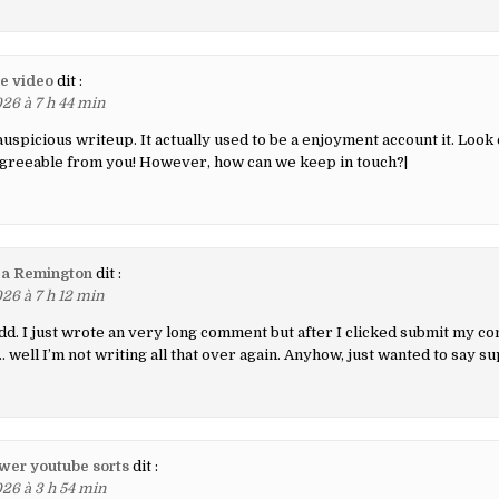
e video
dit :
26 à 7 h 44 min
auspicious writeup. It actually used to be a enjoyment account it. Look
greeable from you! However, how can we keep in touch?|
ca Remington
dit :
26 à 7 h 12 min
d. I just wrote an very long comment but after I clicked submit my c
well I’m not writing all that over again. Anyhow, just wanted to say su
awer youtube sorts
dit :
26 à 3 h 54 min