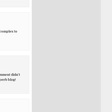
 complex to
omment didn’t
perb blog!