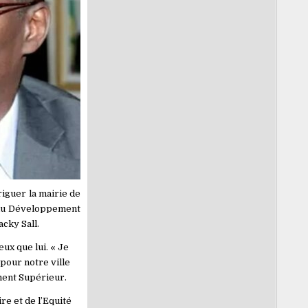
iguer la mairie de
e du Développement
cky Sall.
ux que lui. « Je
 pour notre ville
ement Supérieur.
e et de l’Equité