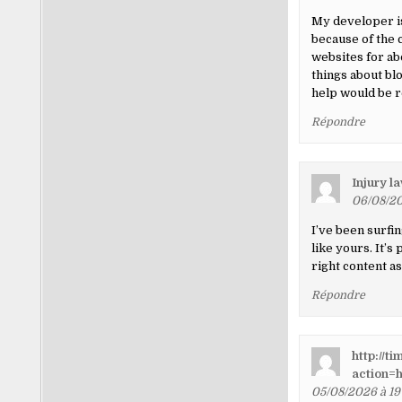
My developer is
because of the 
websites for ab
things about blo
help would be r
Répondre
Injury l
06/08/20
I’ve been surfin
like yours. It’s
right content as
Répondre
http://t
action=h
05/08/2026 à 19