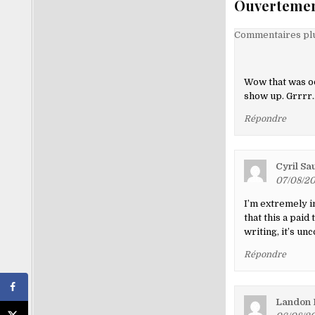
Ouvertemen
Navigati
Commentaires plu
dans
les
Wow that was od
comment
show up. Grrrr… 
Répondre
Cyril Sa
07/08/20
I’m extremely in
that this a paid
writing, it’s un
Répondre
Landon 