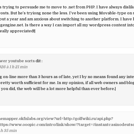
 trying to persuade me to move to .net from PHP. I have always dislik
costs. But he’s tryiong none the less. I’ve been using Movable-type on 
out a year and am anxious about switching to another platform. I have 
gengine.net. Is there a way I can import all my wordpress content into
eally appreciated!|
awer youtube sorts
dit :
26 à 1 h 21 min
g on-line more than 3 hours as of late, yet I by no means found any inte
 pretty worth sufficient for me. In my opinion, if all web owners and bl
 you did, the web will be a lot more helpful than ever before.|
imemapper.okfnlabs.org/view?url=http://golfwiki.ru/api.php?
ttps://www.ooopic.com/intro/link/show/?target=//instantcasinodeuts
 h 35 min