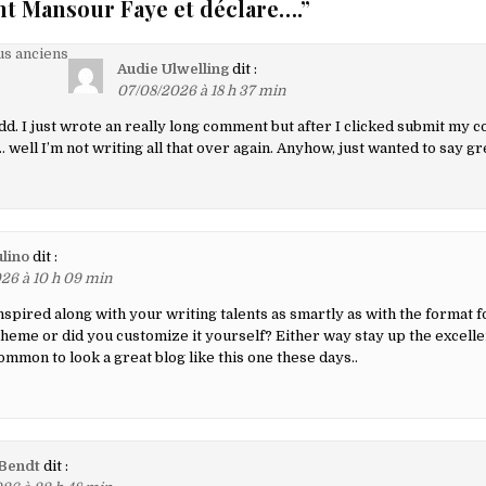
t Mansour Faye et déclare….
”
on
s anciens
Audie Ulwelling
dit :
07/08/2026 à 18 h 37 min
d. I just wrote an really long comment but after I clicked submit my 
aires
well I’m not writing all that over again. Anyhow, just wanted to say gr
ulino
dit :
26 à 10 h 09 min
spired along with your writing talents as smartly as with the format fo
 theme or did you customize it yourself? Either way stay up the excelle
common to look a great blog like this one these days..
Bendt
dit :