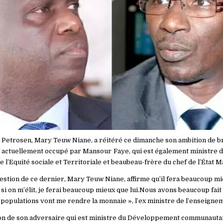
e Petrosen, Mary Teuw Niane, a réitéré ce dimanche son ambition de br
te actuellement occupé par Mansour Faye, qui est également ministr
l’Equité sociale et Territoriale et beaubeau-frère du chef de l’État Ma
estion de ce dernier, Mary Teuw Niane, affirme qu’il fera beaucoup mie
r, si on m’élit, je ferai beaucoup mieux que lui.Nous avons beaucoup fait
s populations vont me rendre la monnaie », l’ex ministre de l’enseign
on de son adversaire qui est ministre du Développement communautair