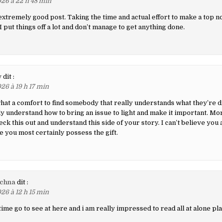
26 à 22 h 48 min
extremely good post. Taking the time and actual effort to make a top no
I put things off a lot and don’t manage to get anything done.
y
dit :
26 à 19 h 17 min
what a comfort to find somebody that really understands what they’re d
ly understand how to bring an issue to light and make it important. M
ck this out and understand this side of your story. I can’t believe you
 you most certainly possess the gift.
chna
dit :
26 à 12 h 15 min
 time go to see at here and i am really impressed to read all at alone pla