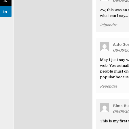
06/08/20
Aw, this was an 
what can I say… 
Répondre
Aldo Go
06/08/20
May I just say 
web. You actual
people must che
popular because
Répondre
Elma Bu
06/08/20
This is my first