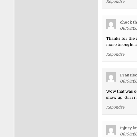
Répondre
check th
06/08/20
Thanks for the 
more brought a
Répondre
Fransis
06/08/20
Wow that was od
show up. Grrrr… 
Répondre
Injury l
06/08/20