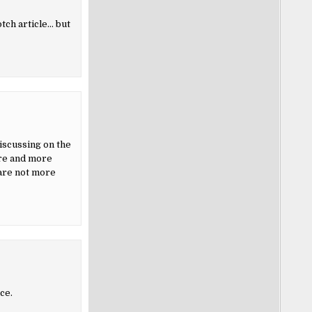
tch article… but
iscussing on the
ore and more
 are not more
ce.