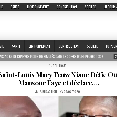
IE
SANTÉ
ENVIRONNEMENT
CONTRIBUTION
SOCIETE
LU POUR 
MIE
SANTÉ
ENVIRONNEMENT
CONTRIBUTION
SOCIETE
LU POU
NVRE INDIEN DISSIMULÉS DANS LE COFFRE D’UNE PEUGEOT 307
2026-07-01
L
POSTED
POLITIQUE
IN
Saint-Louis Mary Teuw Niane Défie O
Mansour Faye et déclare….
LA RÉDACTION
09/08/2020