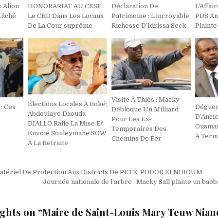
: Aliou
HONORARIAT AU CESE :
Déclaration De
L’Affai
Lâché
Le CRD Dans Les Locaux
Patrimoine : L’incroyable
PDS An
De La Cour suprême
Richesse D’Idrissa Seck
Plainte
Visite À Thiès : Macky
Élections Locales À Boké:
: Ces
Dégue
Débloque Un Milliard
Abdoulaye Daouda
D’Ancie
Pour Les Ex-
DIALLO Rafle La Mise Et
Ousman
Temporaires Des
Envoie Souleymane SOW
À Term
Chemins De Fer
À La Retraite
on
Matériel De Protection Aux Districts De PÉTÉ, PODOR Et NDIOUM
Journée nationale de l’arbre : Macky Sall plante un bao
ghts on “
Maire de Saint-Louis Mary Teuw Nian