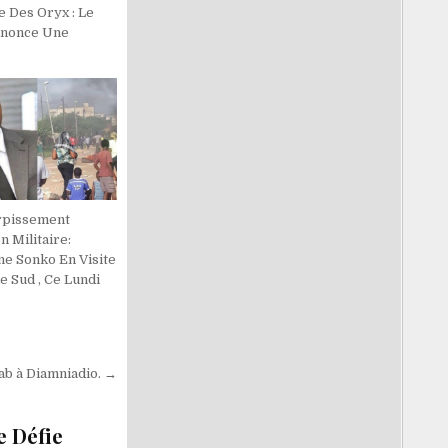
re Des Oryx : Le
nonce Une
rpissement
n Militaire:
e Sonko En Visite
e Sud , Ce Lundi
bab à Diamniadio. →
e Défie