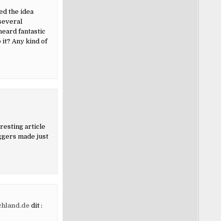
ed the idea
several
heard fantastic
 it? Any kind of
resting article
oggers made just
chland.de
dit :