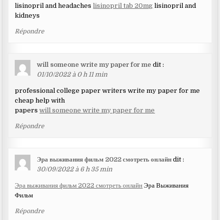
lisinopril and headaches
lisinopril tab 20mg
lisinopril and
kidneys
Répondre
will someone write my paper for me
dit :
01/10/2022 à 0 h 11 min
professional college paper writers write my paper for me
cheap help with
papers
will someone write my paper for me
Répondre
Эра выживания фильм 2022 смотреть онлайн
dit :
30/09/2022 à 6 h 35 min
Эра выживания фильм 2022 смотреть онлайн
Эра Выживания
Фильм
Répondre