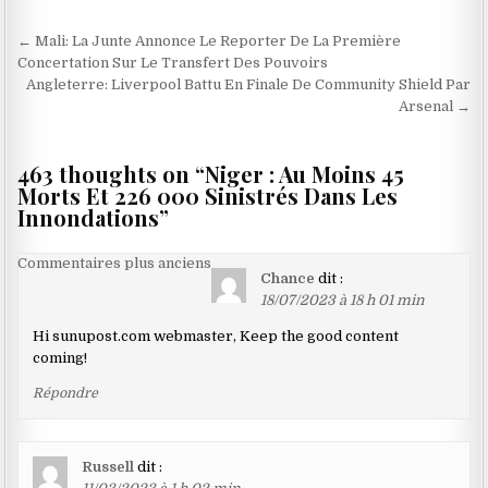
Navigation
← Mali: La Junte Annonce Le Reporter De La Première
de
Concertation Sur Le Transfert Des Pouvoirs
Angleterre: Liverpool Battu En Finale De Community Shield Par
l’article
Arsenal →
463 thoughts on “
Niger : Au Moins 45
Morts Et 226 000 Sinistrés Dans Les
Innondations
”
Navigation
Commentaires plus anciens
Chance
dit :
dans
18/07/2023 à 18 h 01 min
les
Hi sunupost.com webmaster, Keep the good content
commentaires
coming!
Répondre
Russell
dit :