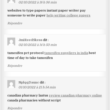
02/10/2022 à 18 h 36 min
websites to type papers instant paper writer pay
someone to write paper
help writing college papers
Répondre
JmiReedSkess
dit :
02/10/2022 à 14 h 50 min
tamoxifen pct protocol
tamoxifen suppliers in india
best
time of day to take tamoxifen
Répondre
NplqqDaunc
dit :
01/10/2022 à 21 h 54 min
canadian pharmacy lantus
review canadian pharmacy online
canada pharmacies without script
Répondre