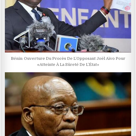
Bénin: Ouverture Du Procès De L’Opposant Joël Aïvo Pour
«Atteinte À La Sûreté De L’État»