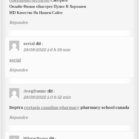
совершенно бесплатно
Смотрите
Онлайн Фильм «Быстрее Пули» В Хорошем
HD Качестве На Нашем Сайте
Répondre
serial
dit :
28/09/2022 à 6 h 38 min
serial
Répondre
JcegDaunc
dit :
28/09/2022 à 0 h 52 min
Septra
restasis canadian pharmacy
pharmacy school canada
Répondre
WbzwBrory
dit :