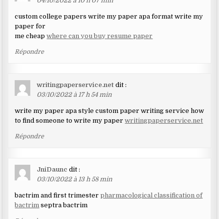
04/10/2022 à 10 h 07 min
custom college papers write my paper apa format write my
paper for
me cheap
where can you buy resume paper
Répondre
writingpaperservice.net
dit :
03/10/2022 à 17 h 54 min
write my paper apa style custom paper writing service how
to find someone to write my paper
writingpaperservice.net
Répondre
JniDaunc
dit :
03/10/2022 à 13 h 58 min
bactrim and first trimester
pharmacological classification of
bactrim
septra bactrim