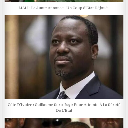
MALI : La Junte Annonce ‘‘Un Coup d’État Déjoué’’
Côte D’Ivoire : Guillaume Soro Jugé Pour Atteinte À La Sûreté
De L’Etat