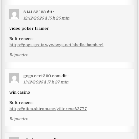
8.141.82.163
dit :
12/12/2025 à 15 h 25 min
video poker trainer
References:
https://gogs.greta.wywiwyg.net/shellachamberl
Répondre
gogs.cect360.com
dit :
11/12/2025 à 17 h 27 min
win casino
References:
https://gitea.shirom.me/yilteresa62777
Répondre