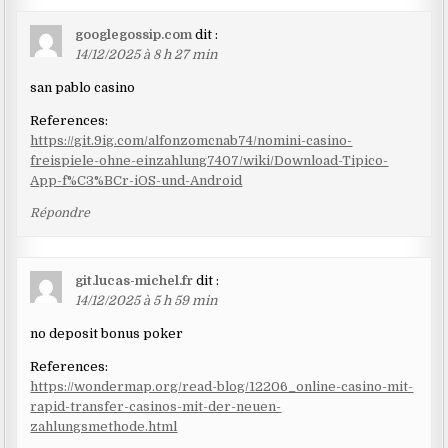
googlegossip.com
dit :
14/12/2025 à 8 h 27 min
san pablo casino
References:
https://git.9ig.com/alfonzomcnab74/nomini-casino-
freispiele-ohne-einzahlung7407/wiki/Download-Tipico-
App-f%C3%BCr-iOS-und-Android
Répondre
git.lucas-michel.fr
dit :
14/12/2025 à 5 h 59 min
no deposit bonus poker
References:
https://wondermap.org/read-blog/12206_online-casino-mit-
rapid-transfer-casinos-mit-der-neuen-
zahlungsmethode.html