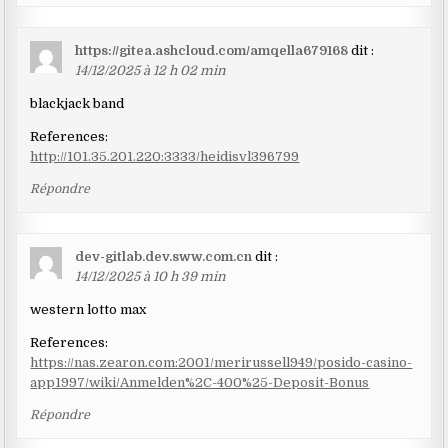
https://gitea.ashcloud.com/amqella679168
dit :
14/12/2025 à 12 h 02 min
blackjack band
References:
http://101.35.201.220:3333/heidisvl396799
Répondre
dev-gitlab.dev.sww.com.cn
dit :
14/12/2025 à 10 h 39 min
western lotto max
References:
https://nas.zearon.com:2001/merirussell949/posido-casino-
app1997/wiki/Anmelden%2C-400%25-Deposit-Bonus
Répondre