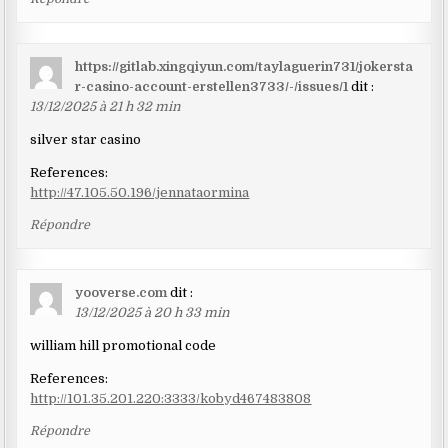
https://gitlab.xingqiyun.com/taylaguerin731/jokersta
r-casino-account-erstellen3733/-/issues/1
dit :
13/12/2025 à 21 h 32 min
silver star casino
References:
http://47.105.50.196/jennataormina
Répondre
yooverse.com
dit :
13/12/2025 à 20 h 33 min
william hill promotional code
References:
http://101.35.201.220:3333/kobyd467483808
Répondre