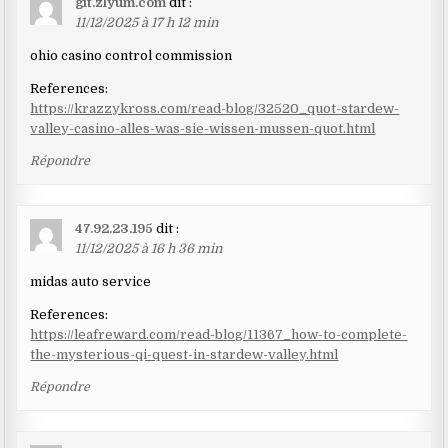
git.zlyum.com
dit :
11/12/2025 à 17 h 12 min
ohio casino control commission
References:
https://krazzykross.com/read-blog/32520_quot-stardew-
valley-casino-alles-was-sie-wissen-mussen-quot.html
Répondre
47.92.23.195
dit :
11/12/2025 à 16 h 36 min
midas auto service
References:
https://leafreward.com/read-blog/11367_how-to-complete-
the-mysterious-qi-quest-in-stardew-valley.html
Répondre