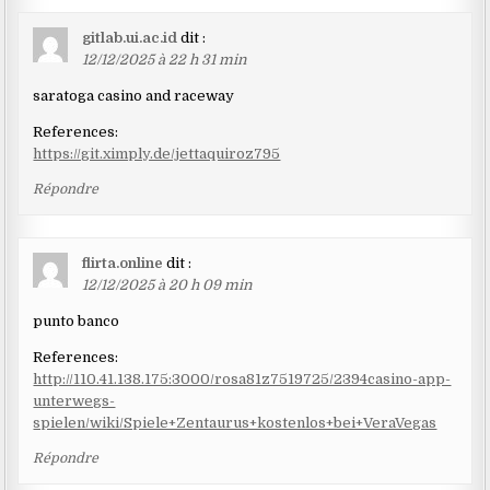
gitlab.ui.ac.id
dit :
12/12/2025 à 22 h 31 min
saratoga casino and raceway
References:
https://git.ximply.de/jettaquiroz795
Répondre
flirta.online
dit :
12/12/2025 à 20 h 09 min
punto banco
References:
http://110.41.138.175:3000/rosa81z7519725/2394casino-app-
unterwegs-
spielen/wiki/Spiele+Zentaurus+kostenlos+bei+VeraVegas
Répondre