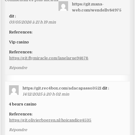
Navigation
https://git.mana-
dans
web.com/wendellv84975
les
dit :
03/05/2026 à 21 h 19 min
commentaires
References:
Vip casino
References:
https://git.flymiracle.com/lanelarue94676
Répondre
https://git.rec4box.com/adacapasso3521
dit :
14/12/2025 à 20 h 02 min
4 bears casino
References:
https://git.olivierboeren.nl/hoicandice4535
Répondre