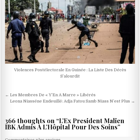
Violences Postélectorale En Guinée : La Liste Des Décès
S’alourdit
Navigation
← Les Membres De « Y’En A Marre » Libérés
de
Leona Niasséne Endeuillé: Adja Fatou Samb Niass N’est Plus →
l’article
366 thoughts on “
L’Ex President Malien
IBK Admis À L’Hôpital Pour Des Soins
”
Commentaires plus anciens