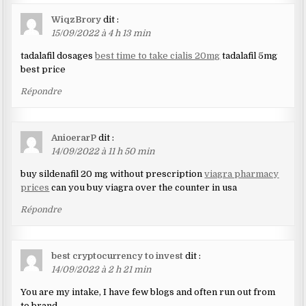
WiqzBrory
dit :
15/09/2022 à 4 h 13 min
tadalafil dosages
best time to take cialis 20mg
tadalafil 5mg
best price
Répondre
AnioerarP
dit :
14/09/2022 à 11 h 50 min
buy sildenafil 20 mg without prescription
viagra pharmacy
prices
can you buy viagra over the counter in usa
Répondre
best cryptocurrency to invest
dit :
14/09/2022 à 2 h 21 min
You are my intake, I have few blogs and often run out from
to brand.