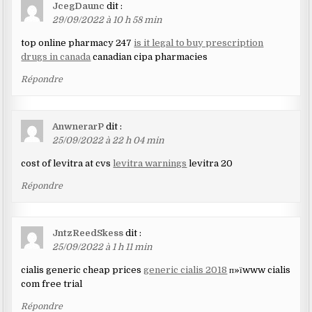
JcegDaunc
dit :
29/09/2022 à 10 h 58 min
top online pharmacy 247
is it legal to buy prescription
drugs in canada
canadian cipa pharmacies
Répondre
AnwnerarP
dit :
25/09/2022 à 22 h 04 min
cost of levitra at cvs
levitra warnings
levitra 20
Répondre
JntzReedSkess
dit :
25/09/2022 à 1 h 11 min
cialis generic cheap prices
generic cialis 2018
п»їwww cialis
com free trial
Répondre