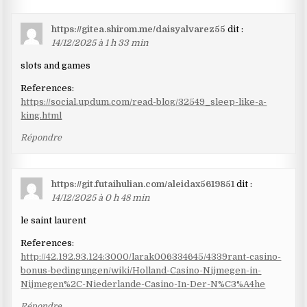
https://gitea.shirom.me/daisyalvarez55
dit :
14/12/2025 à 1 h 33 min
slots and games
References:
https://social.updum.com/read-blog/32549_sleep-like-a-
king.html
Répondre
https://git.futaihulian.com/aleidax5619851
dit :
14/12/2025 à 0 h 48 min
le saint laurent
References:
http://42.192.93.124:3000/larak006334645/4339rant-casino-
bonus-bedingungen/wiki/Holland-Casino-Nijmegen-in-
Nijmegen%2C-Niederlande-Casino-In-Der-N%C3%A4he
Répondre