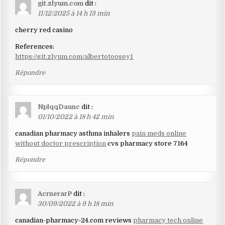
git.zlyum.com
dit :
11/12/2025 à 14 h 13 min
cherry red casino
References:
https://git.zlyum.com/albertotoosey1
Répondre
NplqqDaunc
dit :
01/10/2022 à 18 h 42 min
canadian pharmacy asthma inhalers
pain meds online
without doctor prescription
cvs pharmacy store 7164
Répondre
AcrnerarP
dit :
30/09/2022 à 9 h 18 min
canadian-pharmacy-24.com reviews
pharmacy tech online