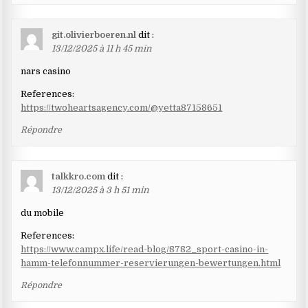
git.olivierboeren.nl
dit :
13/12/2025 à 11 h 45 min
nars casino
References:
https://twoheartsagency.com/@yetta87158651
Répondre
talkkro.com
dit :
13/12/2025 à 3 h 51 min
du mobile
References:
https://www.campx.life/read-blog/8782_sport-casino-in-
hamm-telefonnummer-reservierungen-bewertungen.html
Répondre