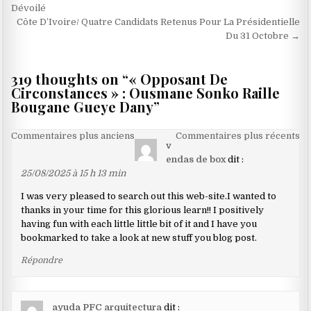
de
Dévoilé
Côte D’Ivoire/ Quatre Candidats Retenus Pour La Présidentielle
l’article
Du 31 Octobre →
319 thoughts on “
« Opposant De
Circonstances » : Ousmane Sonko Raille
Bougane Gueye Dany
”
Navigation
Commentaires plus anciens
Commentaires plus récents
v
dans
endas de box
dit :
les
25/08/2025 à 15 h 13 min
commentaires
I was very pleased to search out this web-site.I wanted to
thanks in your time for this glorious learn!! I positively
having fun with each little little bit of it and I have you
bookmarked to take a look at new stuff you blog post.
Répondre
ayuda PFC arquitectura
dit :