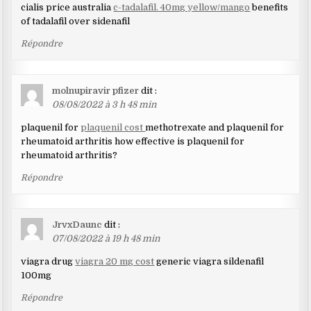
cialis price australia
c-tadalafil. 40mg yellow/mango
benefits
of tadalafil over sidenafil
Répondre
molnupiravir pfizer
dit :
08/08/2022 à 3 h 48 min
plaquenil for
plaquenil cost
methotrexate and plaquenil for
rheumatoid arthritis how effective is plaquenil for
rheumatoid arthritis?
Répondre
JrvxDaunc
dit :
07/08/2022 à 19 h 48 min
viagra drug
viagra 20 mg cost
generic viagra sildenafil
100mg
Répondre