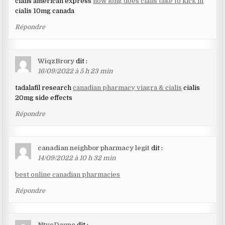
cialis american express
how long does cialis take to kick in
cialis 10mg canada
Répondre
WiqzBrory
dit :
16/09/2022 à 5 h 23 min
tadalafil research
canadian pharmacy viagra & cialis
cialis
20mg side effects
Répondre
canadian neighbor pharmacy legit
dit :
14/09/2022 à 10 h 32 min
best online canadian pharmacies
Répondre
NtvcDaunc
dit :