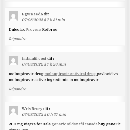
EgwKeeda
dit :
07/08/2022 à 7 h 31 min
Dulcolax
Provera
Reforge
Répondre
tadalafil cost
dit :
07/08/2022 à 7 h 26 min
molnupiravir drug
molnupiravir antiviral drug
paxlovid vs
molnupiravir active ingredients in molnupiravir
Répondre
WrfvBrory
dit :
07/08/2022 à 0 h 37 min
200 mg viagra for sale
generic sildenafil canada
buy generic
viagra usa