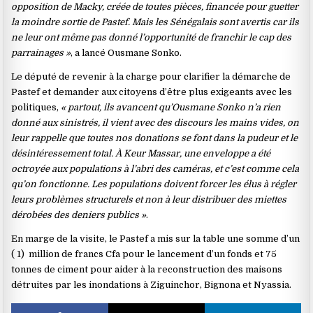
opposition de Macky, créée de toutes pièces, financée pour guetter
la moindre sortie de Pastef. Mais les Sénégalais sont avertis car ils
ne leur ont même pas donné l’opportunité de franchir le cap des
parrainages »
, a lancé Ousmane Sonko.
Le député de revenir à la charge pour clarifier la démarche de
Pastef et demander aux citoyens d’être plus exigeants avec les
politiques,
« partout, ils avancent qu’Ousmane Sonko n’a rien
donné aux sinistrés, il vient avec des discours les mains vides, on
leur rappelle que toutes nos donations se font dans la pudeur et le
désintéressement total. À Keur Massar, une enveloppe a été
octroyée aux populations à l’abri des caméras, et c’est comme cela
qu’on fonctionne. Les populations doivent forcer les élus à régler
leurs problèmes structurels et non à leur distribuer des miettes
dérobées des deniers publics »
.
En marge de la visite, le Pastef a mis sur la table une somme d’un
( 1) million de francs Cfa pour le lancement d’un fonds et 75
tonnes de ciment pour aider à la reconstruction des maisons
détruites par les inondations à Ziguinchor, Bignona et Nyassia.