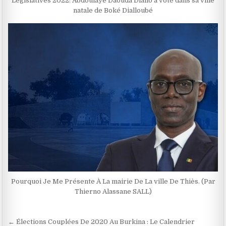
Législatives 2022: Abdoulaye Daouda Diallo a voté dans sa ville
natale de Boké Dialloubé
Pourquoi Je Me Présente À La mairie De La ville De Thiès. (Par
Thierno Alassane SALL)
Navigation
← Élections Couplées De 2020 Au Burkina : Le Calendrier