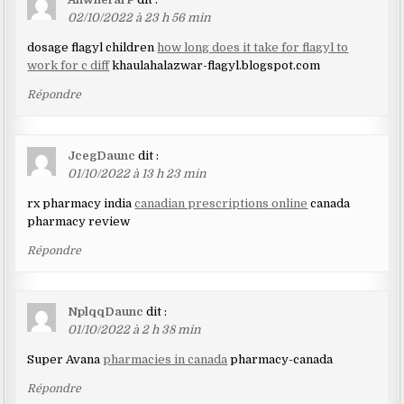
02/10/2022 à 23 h 56 min
dosage flagyl children
how long does it take for flagyl to
work for c diff
khaulahalazwar-flagyl.blogspot.com
Répondre
JcegDaunc
dit :
01/10/2022 à 13 h 23 min
rx pharmacy india
canadian prescriptions online
canada
pharmacy review
Répondre
NplqqDaunc
dit :
01/10/2022 à 2 h 38 min
Super Avana
pharmacies in canada
pharmacy-canada
Répondre