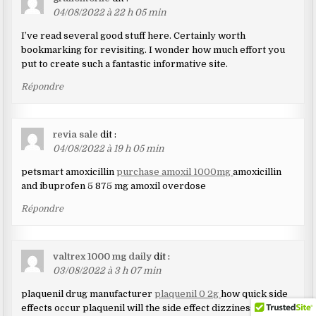
04/08/2022 à 22 h 05 min
I’ve read several good stuff here. Certainly worth
bookmarking for revisiting. I wonder how much effort you
put to create such a fantastic informative site.
Répondre
revia sale
dit :
04/08/2022 à 19 h 05 min
petsmart amoxicillin
purchase amoxil 1000mg
amoxicillin
and ibuprofen 5 875 mg amoxil overdose
Répondre
valtrex 1000 mg daily
dit :
03/08/2022 à 3 h 07 min
plaquenil drug manufacturer
plaquenil 0 2g
how quick side
effects occur plaquenil will the side effect dizziness caused