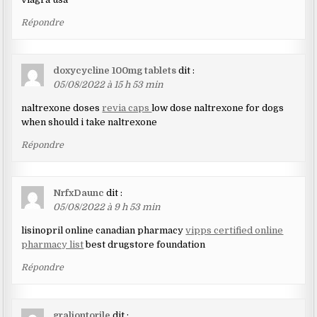
Répondre
doxycycline 100mg tablets
dit :
05/08/2022 à 15 h 53 min
naltrexone doses
revia caps
low dose naltrexone for dogs
when should i take naltrexone
Répondre
NrfxDaunc
dit :
05/08/2022 à 9 h 53 min
lisinopril online canadian pharmacy
vipps certified online
pharmacy list
best drugstore foundation
Répondre
graliontorile
dit :