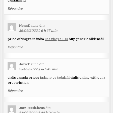
canadian rx
Répondre
NengDaunc
dit :
26/09/2022 à 6 h 37 min
price of viagra in india
usa viagra 100
buy generic sildenafil
Répondre
JoxwDaunc
dit :
25/09/2022 à 18 h 42 min
cialis canada prices
tadacip vs tadalafil
cialis online without a
prescription
Répondre
JntzReedSkess
dit :
24/09/2022 à 23 h 04 min