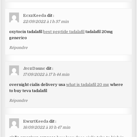
EcxzKeeda
dit :
22/09/2022 à 1 h 37 min
oxytocin tadalafil
best peptide tadalafil
tadalafil 20mg
generico
Répondre
JrczDaunc
dit :
17/09/2022 à 17 h 44 min
overnight cialis delivery usa
what is tadalafil 20 mg
where
to buy teva tadalafil
Répondre
EwxrtKeeda
dit :
16/09/2022 à 10 h 47 min