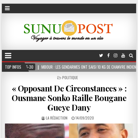
MBOUR : LES GENDARMES ONT SAISI 10 KG DE CHANVRE INDIEN DISSIMULÉS DANS LE COFF
TOP INFOS
POSTED
POLITIQUE
IN
« Opposant De Circonstances » :
Ousmane Sonko Raille Bougane
Gueye Dany
LA RÉDACTION
14/09/2020