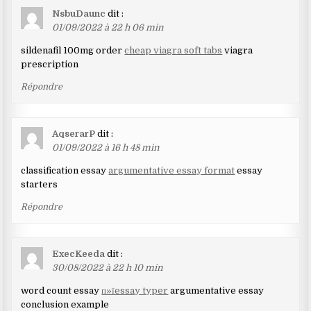
NsbuDaunc
dit :
01/09/2022 à 22 h 06 min
sildenafil 100mg order
cheap viagra soft tabs
viagra
prescription
Répondre
AqserarP
dit :
01/09/2022 à 16 h 48 min
classification essay
argumentative essay format
essay
starters
Répondre
ExecKeeda
dit :
30/08/2022 à 22 h 10 min
word count essay
п»їessay typer
argumentative essay
conclusion example