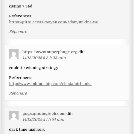
casino 7 red
References:
https://git.successkaoyan.com/adamjunkins243
Répondre
https://www.superphage.org
dit :
14/12/2025 à 2 h 23 min
roulette winning strategy
References:
http://www.cnbluechip.com/rhodafairbanks
Répondre
gogs.qindingtech.com
dit :
14/12/2025 à 1 h 54 min
dark time mahjong