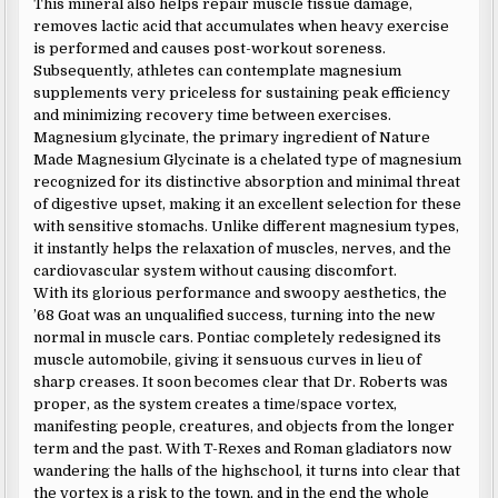
This mineral also helps repair muscle tissue damage,
removes lactic acid that accumulates when heavy exercise
is performed and causes post-workout soreness.
Subsequently, athletes can contemplate magnesium
supplements very priceless for sustaining peak efficiency
and minimizing recovery time between exercises.
Magnesium glycinate, the primary ingredient of Nature
Made Magnesium Glycinate is a chelated type of magnesium
recognized for its distinctive absorption and minimal threat
of digestive upset, making it an excellent selection for these
with sensitive stomachs. Unlike different magnesium types,
it instantly helps the relaxation of muscles, nerves, and the
cardiovascular system without causing discomfort.
With its glorious performance and swoopy aesthetics, the
’68 Goat was an unqualified success, turning into the new
normal in muscle cars. Pontiac completely redesigned its
muscle automobile, giving it sensuous curves in lieu of
sharp creases. It soon becomes clear that Dr. Roberts was
proper, as the system creates a time/space vortex,
manifesting people, creatures, and objects from the longer
term and the past. With T-Rexes and Roman gladiators now
wandering the halls of the highschool, it turns into clear that
the vortex is a risk to the town, and in the end the whole