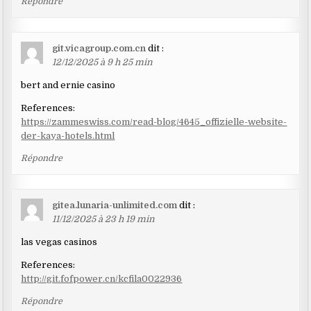
Répondre
git.vicagroup.com.cn
dit :
12/12/2025 à 9 h 25 min
bert and ernie casino
References:
https://zammeswiss.com/read-blog/4645_offizielle-website-
der-kaya-hotels.html
Répondre
gitea.lunaria-unlimited.com
dit :
11/12/2025 à 23 h 19 min
las vegas casinos
References:
http://git.fofpower.cn/kcfila0022936
Répondre