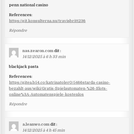
penn national casino
References:
https://git.konsulterna.nu/travisbritt236
Répondre
nas.zearon.com
dit :
14/12/2025 à 6 h 33 min
blackjack pasta
References:
https://gitea.b54.co/katrinatoler0/5466starda-casino-
bezahlt-aus/wiki/Gratis-Spielautomaten-%26-Slots-
online%3A-Automatenspiele-kostenlos
Répondre
a.leanwo.com
dit :
14/12/2025 à 4 h 45 min