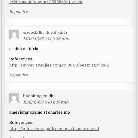
r+Veranstaltungen+%2526+Aktuelles
Répondre
www.k0ki-dev.de
dit :
12/12/2025 à 14 h 29 min
casino victoria
References:
http://server.ayaojies.com.cn:3000/beatrisgarlock
Répondre
hoenking.cn
dit :
12/12/2025 à 10 h 15 min
ameristar casino st charles mo
References:
https://gitea.coderpath.com/marthamorshead