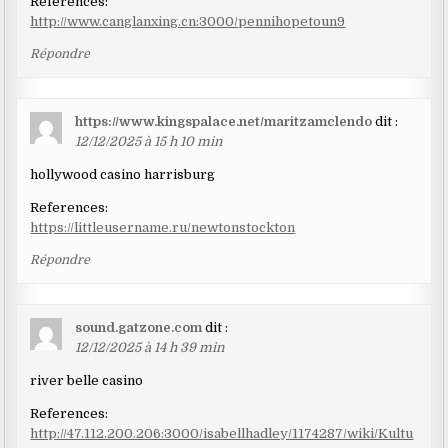
References:
http://www.canglanxing.cn:3000/pennihopetoun9
Répondre
https://www.kingspalace.net/maritzamclendo
dit :
12/12/2025 à 15 h 10 min
hollywood casino harrisburg
References:
https://littleusername.ru/newtonstockton
Répondre
sound.gatzone.com
dit :
12/12/2025 à 14 h 39 min
river belle casino
References:
http://47.112.200.206:3000/isabellhadley/1174287/wiki/Kultu