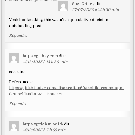
Navigation
Suzi Grilley
dit :
dans
27/07/2026 à 14 h 39 min
les
Yeah bookmaking this wasn’t a speculative decision
commentaires
outstanding post! .
Répondre
https://git.hsy.com
dit :
14/12/2025 à 18 h 30 min
accasino
References:
https://gitlab.innive.com/alisonrotton69/mobile-casino-app-
deutschland2023/-/issues/4
Répondre
https://gitlab.ui.ac.id/
dit :
14/12/2025 à 7 h 56 min