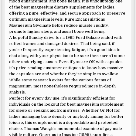
mood enhancement, and bone health. It is undoubtedly one
of the best magnesium dietary supplements for ladies,
offering a pure, effective, and secure approach to preserve
optimum magnesium levels. Pure Encapsulations
Magnesium Glycinate helps reduce muscle rigidity,
promote higher sleep, and assist bone well being.
A hopeful Sunday drive for a 1965 Ford Galaxie ended with
rotted frames and damaged desires. That being said, if
you’re frequently experiencing fatigue, it’s a good idea to
chat along with your physician to be sure there aren’t some
other underlying causes. Even if you are OK with capsules,
it’s price reading customer critiques to know how massive
the capsules are and whether they’re simple to swallow.
While some research exists for the various forms of
magnesium, most nonetheless required more in-depth
analysis.
Perfect for every day use, it’s significantly efficient for
individuals on the lookout for best magnesium supplement
for sleep or seeking aid from stress. Whether Or Not for
ladies managing bone density or anybody aiming for better
leisure, this complement is a dependable and protected
choice. Thomas Waugh’s monumental examine of gay male
visible culture, Onerous to Imagine (1996), supplies a