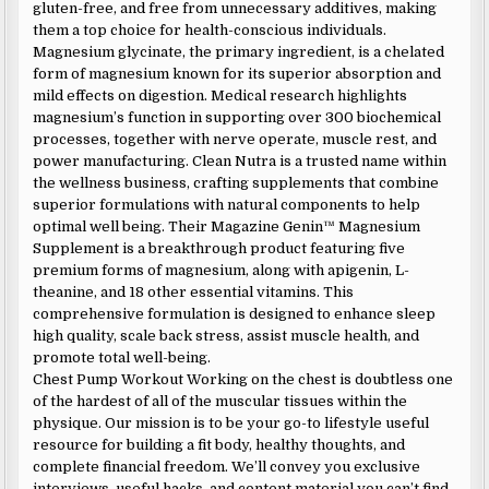
gluten-free, and free from unnecessary additives, making
them a top choice for health-conscious individuals.
Magnesium glycinate, the primary ingredient, is a chelated
form of magnesium known for its superior absorption and
mild effects on digestion. Medical research highlights
magnesium’s function in supporting over 300 biochemical
processes, together with nerve operate, muscle rest, and
power manufacturing. Clean Nutra is a trusted name within
the wellness business, crafting supplements that combine
superior formulations with natural components to help
optimal well being. Their Magazine Genin™ Magnesium
Supplement is a breakthrough product featuring five
premium forms of magnesium, along with apigenin, L-
theanine, and 18 other essential vitamins. This
comprehensive formulation is designed to enhance sleep
high quality, scale back stress, assist muscle health, and
promote total well-being.
Chest Pump Workout Working on the chest is doubtless one
of the hardest of all of the muscular tissues within the
physique. Our mission is to be your go-to lifestyle useful
resource for building a fit body, healthy thoughts, and
complete financial freedom. We’ll convey you exclusive
interviews, useful hacks, and content material you can’t find