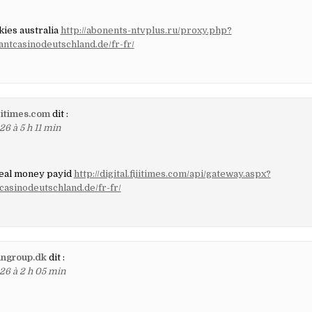
kies australia
http://abonents-ntvplus.ru/proxy.php?
tantcasinodeutschland.de/fr-fr/
ijitimes.com
dit :
6 à 5 h 11 min
real money payid
http://digital.fijitimes.com/api/gateway.aspx?
tcasinodeutschland.de/fr-fr/
ngroup.dk
dit :
26 à 2 h 05 min