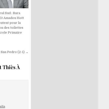
ul Sud : Bara
Et Amadou Hott
utent pour la
on des toilettes
Ecole Primaire
 San Pedro (2-1) →
 Thiès À
alia