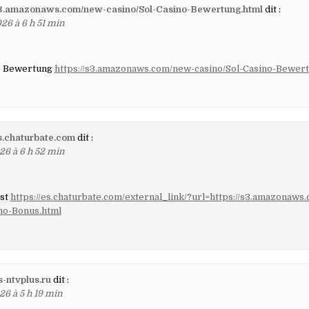
/s3.amazonaws.com/new-casino/Sol-Casino-Bewertung.html
dit :
26 à 6 h 51 min
o Bewertung
https://s3.amazonaws.com/new-casino/Sol-Casino-Bewert
es.chaturbate.com
dit :
26 à 6 h 52 min
est
https://es.chaturbate.com/external_link/?url=https://s3.amazonaws
ino-Bonus.html
-ntvplus.ru
dit :
26 à 5 h 19 min