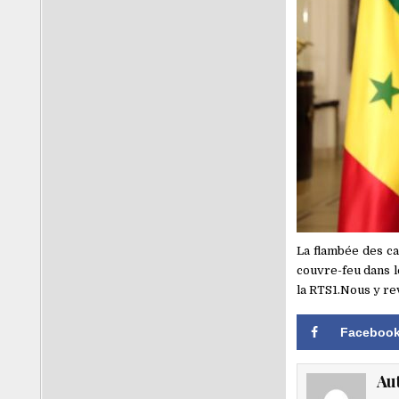
La flambée des ca
couvre-feu dans l
la RTS1.Nous y r
Faceboo
Au