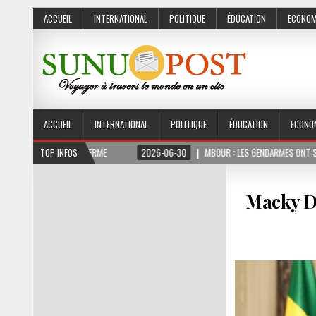
ACCUEIL
INTERNATIONAL
POLITIQUE
ÉDUCATION
ECONOM
ACCUEIL
INTERNATIONAL
POLITIQUE
ÉDUCATION
ECONO
 MOIS FERME
TOP INFOS
2026-06-30
MBOUR : LES GENDARMES ONT SAISI 10 KG DE CH
Macky Dé