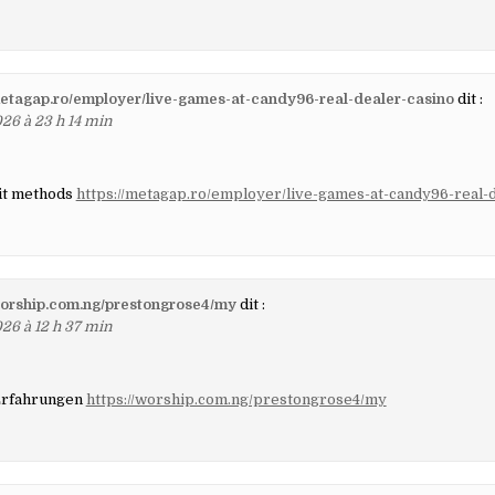
metagap.ro/employer/live-games-at-candy96-real-dealer-casino
dit :
26 à 23 h 14 min
it methods
https://metagap.ro/employer/live-games-at-candy96-real-
worship.com.ng/prestongrose4/my
dit :
26 à 12 h 37 min
Erfahrungen
https://worship.com.ng/prestongrose4/my