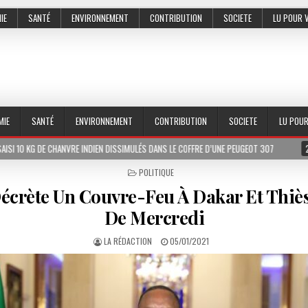
IE
SANTÉ
ENVIRONNEMENT
CONTRIBUTION
SOCIETE
LU POUR 
MIE
SANTÉ
ENVIRONNEMENT
CONTRIBUTION
SOCIETE
LU POU
ANVRE INDIEN DISSIMULÉS DANS LE COFFRE D’UNE PEUGEOT 307
2026-07-01
L
POSTED
POLITIQUE
IN
crète Un Couvre-Feu À Dakar Et Thiès
De Mercredi
LA RÉDACTION
05/01/2021