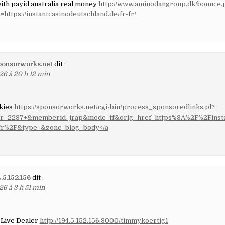
ith payid australia real money
http://www.aminodangroup.dk/bounce.
https://instantcasinodeutschland.de/fr-fr/
sponsorworks.net
dit :
26 à 20 h 12 min
okies
https://sponsorworks.net/cgi-bin/process_sponsoredlinks.pl?
er_2237+&memberid=jrap&mode=tf&orig_href=https%3A%2F%2Finsta
-fr%2F&type=&zone=blog_body</a
4.5.152.156
dit :
26 à 3 h 51 min
 Live Dealer
http://194.5.152.156:3000/timmykoertig1