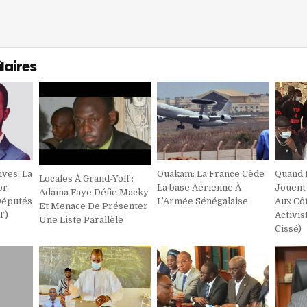
laires
ives: La
Ouakam: La France Cède
Quand 
Locales À Grand-Yoff :
or
La base Aérienne À
Jouent
Adama Faye Défie Macky
Députés
L’Armée Sénégalaise
Aux Cô
Et Menace De Présenter
T)
Activis
Une Liste Parallèle
Cissé)