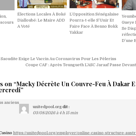
Élections Locales À Boké
L’Opposition Sénégalaise
ion,
Yeumbe
Dialloubé: Le Maire ADD
Pourra-t-elle S’Unir Et
iscours
Gueye 
A Voté
Faire Face À Benno Bokk
Se Disp
Yakkar
réfecti
D’une 
on
 Saoudite Exige Le Vaccin Au Coronavirus Pour Les Pèlerins
Coupe CAF : Après Teungueth L’ASC Jaraaf Passe Devant
s on “
Macky Décrète Un Couvre-Feu À Dakar Et
ercredi
”
on
s anciens
unitedpool.org
dit :
03/08/2026 à 4 h 15 min
aires
Casino
https://unitedpool.org/employer/online-casino-structure-austr