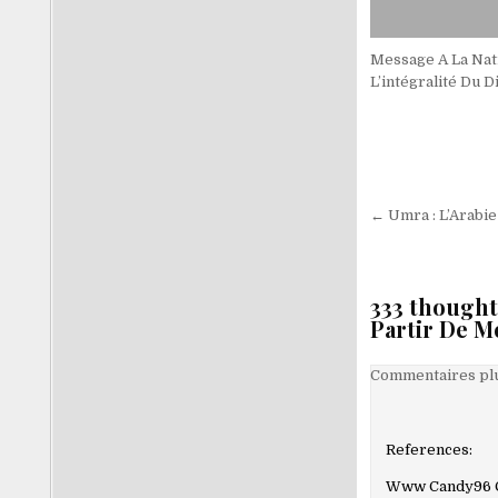
Message A La Nat
L’intégralité Du D
Navigati
← Umra : L’Arabie
de
l’article
333 thought
Partir De M
Navigati
Commentaires plu
dans
les
References:
comment
Www Candy96 