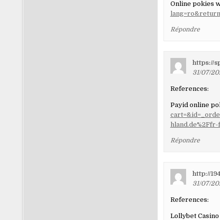
Online pokies w
lang=ro&return=
Répondre
https://
31/07/20
References:
Payid online p
cart=&id=_ord
hland.de%2Ffr
Répondre
http://19
31/07/20
References:
Lollybet Casino