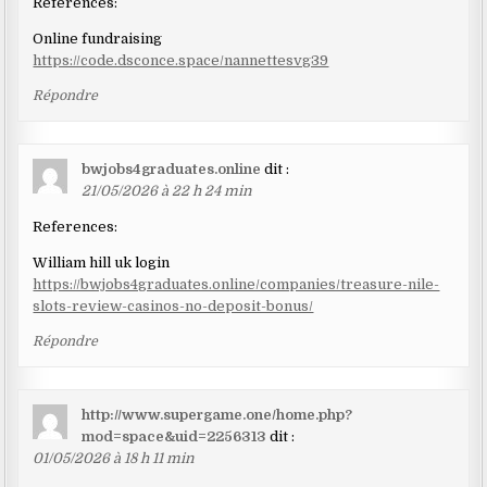
References:
Online fundraising
https://code.dsconce.space/nannettesvg39
Répondre
bwjobs4graduates.online
dit :
21/05/2026 à 22 h 24 min
References:
William hill uk login
https://bwjobs4graduates.online/companies/treasure-nile-
slots-review-casinos-no-deposit-bonus/
Répondre
http://www.supergame.one/home.php?
mod=space&uid=2256313
dit :
01/05/2026 à 18 h 11 min