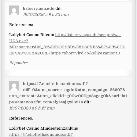
listserv.uga.edu
dit :
19/07/2026 à 9 h 32 min
References:
Lollybet Casino Bitcoin
http://listserv.uga.edu/scripts/wa-
UGA.exe?
MD=partner&M_S=%E5%90%8D%E9%8C%B6%E7%89%8C%
E5%AD%90&A2URL=https://short.vird.co/kellyezamora3
Répondre
https://47.cholteth.com/index/d1?
diff=0&utm_source=ogdd&utm_campaign=26607&
utm_content=&utm_clickid=g00w000go8sgcg0k&aurl=htt
ps://amazon.2fui.com/alyssajgx56974
dit :
19/07/2026 à 9 h 27 min
References:
Lollybet Casino Mindesteinzahlung
https://47.cholteth.com/index/d1?