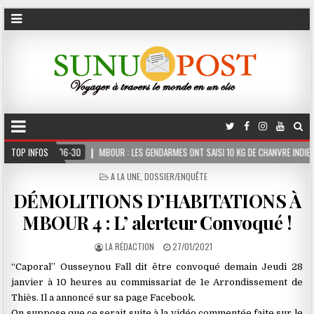
MBOUR : LES GENDARMES ONT SAISI 10 KG DE CHANVRE INDIEN DISSIMULÉS DANS LE C
TOP INFOS
POSTED
A LA UNE
,
DOSSIER/ENQUÊTE
IN
DÉMOLITIONS D’HABITATIONS À
MBOUR 4 : L’ alerteur Convoqué !
LA RÉDACTION
27/01/2021
‘‘Caporal’’ Ousseynou Fall dit être convoqué demain Jeudi 28
janvier à 10 heures au commissariat de 1e Arrondissement de
Thiès. Il a annoncé sur sa page Facebook.
On suppose que ce serait suite à la vidéo commentée faite sur le