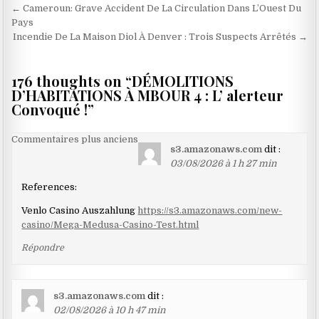
Navigation
← Cameroun: Grave Accident De La Circulation Dans L’Ouest Du
de
Pays
Incendie De La Maison Diol À Denver : Trois Suspects Arrêtés →
l’article
176 thoughts on “
DÉMOLITIONS
D’HABITATIONS À MBOUR 4 : L’ alerteur
Convoqué !
”
Navigation
Commentaires plus anciens
s3.amazonaws.com
dit :
dans
03/08/2026 à 1 h 27 min
les
References:
commentaires
Venlo Casino Auszahlung
https://s3.amazonaws.com/new-
casino/Mega-Medusa-Casino-Test.html
Répondre
s3.amazonaws.com
dit :
02/08/2026 à 10 h 47 min