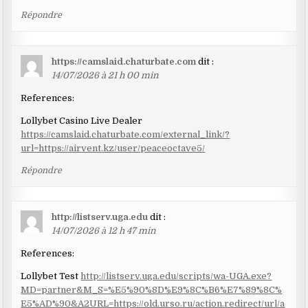
Répondre
https://camslaid.chaturbate.com
dit :
14/07/2026 à 21 h 00 min
References:
Lollybet Casino Live Dealer
https://camslaid.chaturbate.com/external_link/?
url=https://airvent.kz/user/peaceoctave5/
Répondre
http://listserv.uga.edu
dit :
14/07/2026 à 12 h 47 min
References:
Lollybet Test
http://listserv.uga.edu/scripts/wa-UGA.exe?
MD=partner&M_S=%E5%90%8D%E9%8C%B6%E7%89%8C%
E5%AD%90&A2URL=https://old.urso.ru/action.redirect/url/a