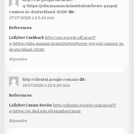
q=https://jobs.maanas.in/institution/beste-paypal-
casinos-in-deutschland-2026/
dit :
27/07/2026 à 2 h 24 min
References:
Lollybet Cashback
http://cse.google.off.ai/url?
q=https://jobs.maanas.in/institution/beste-paypal-casinos-in-
deutschland-2026/
Répondre
http://clients1.google.com.na/
dit :
19/07/2026 à 22 h 20 min
References:
Lollybet Casino Seriös
http://clients1.google.com.na/url?
q=https://qr.dsd.edu.gh/janisbarragan
Répondre