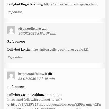
Lollybet Registrierung
https://git.keller.io/simapatnode33
Répondre
gitea.ccllc.pro
dit :
30/07/2026 à 18 h 57 min
References:
Lollybet Login
https://gitea.ccllc.pro/theresevale821
Répondre
https://api.follow.it
dit :
28/07/2026 à 7 h 49 min
References:
Lollybet Casino Zahlungsmethoden
https://api.follow.it/redirect-to-url?
q=https%3A%2F%2Fthebloodsugardiet.com%2Fforums%2Fu