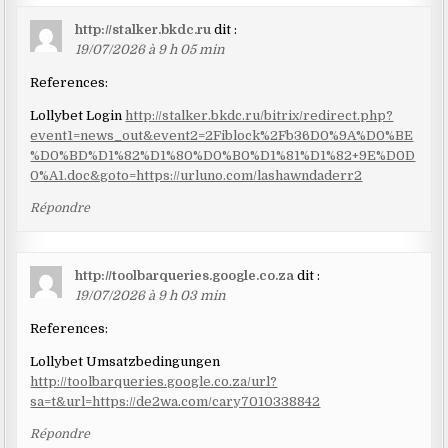
http://stalker.bkdc.ru
dit :
19/07/2026 à 9 h 05 min
References:
Lollybet Login
http://stalker.bkdc.ru/bitrix/redirect.php?
event1=news_out&event2=2Fiblock%2Fb36D0%9A%D0%BE
%D0%BD%D1%82%D1%80%D0%B0%D1%81%D1%82+9E%D0D
0%A1.doc&goto=https://urluno.com/lashawndaderr2
Répondre
http://toolbarqueries.google.co.za
dit :
19/07/2026 à 9 h 03 min
References:
Lollybet Umsatzbedingungen
http://toolbarqueries.google.co.za/url?
sa=t&url=https://de2wa.com/cary7010338842
Répondre