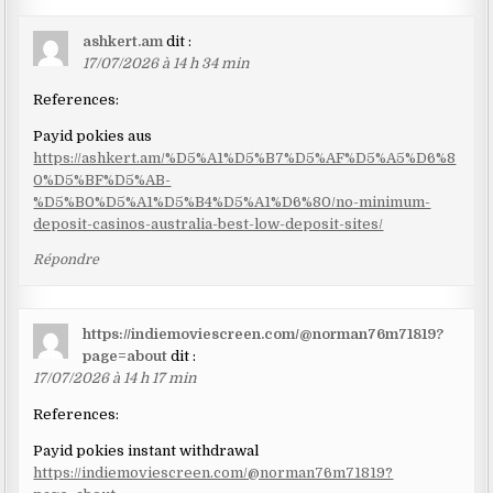
ashkert.am
dit :
17/07/2026 à 14 h 34 min
References:
Payid pokies aus
https://ashkert.am/%D5%A1%D5%B7%D5%AF%D5%A5%D6%8
0%D5%BF%D5%AB-
%D5%B0%D5%A1%D5%B4%D5%A1%D6%80/no-minimum-
deposit-casinos-australia-best-low-deposit-sites/
Répondre
https://indiemoviescreen.com/@norman76m71819?
page=about
dit :
17/07/2026 à 14 h 17 min
References:
Payid pokies instant withdrawal
https://indiemoviescreen.com/@norman76m71819?