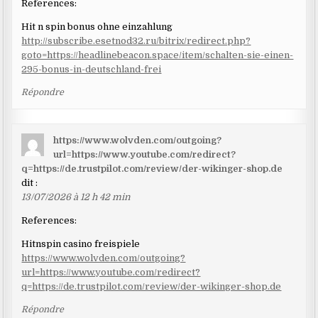
References:
Hit n spin bonus ohne einzahlung
http://subscribe.esetnod32.ru/bitrix/redirect.php?
goto=https://headlinebeacon.space/item/schalten-sie-einen-
295-bonus-in-deutschland-frei
Répondre
https://www.wolvden.com/outgoing?
url=https://www.youtube.com/redirect?
q=https://de.trustpilot.com/review/der-wikinger-shop.de
dit :
13/07/2026 à 12 h 42 min
References:
Hitnspin casino freispiele
https://www.wolvden.com/outgoing?
url=https://www.youtube.com/redirect?
q=https://de.trustpilot.com/review/der-wikinger-shop.de
Répondre