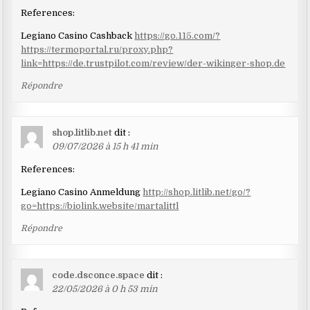
References:
Legiano Casino Cashback
https://go.115.com/?
https://termoportal.ru/proxy.php?
link=https://de.trustpilot.com/review/der-wikinger-shop.de
Répondre
shop.litlib.net
dit :
09/07/2026 à 15 h 41 min
References:
Legiano Casino Anmeldung
http://shop.litlib.net/go/?
go=https://biolink.website/martalittl
Répondre
code.dsconce.space
dit :
22/05/2026 à 0 h 53 min