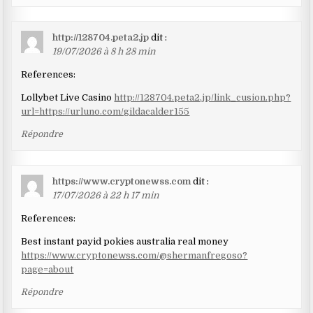
http://128704.peta2.jp
dit :
19/07/2026 à 8 h 28 min
References:
Lollybet Live Casino
http://128704.peta2.jp/link_cusion.php?
url=https://urluno.com/gildacalder155
Répondre
https://www.cryptonewss.com
dit :
17/07/2026 à 22 h 17 min
References:
Best instant payid pokies australia real money
https://www.cryptonewss.com/@shermanfregoso?
page=about
Répondre