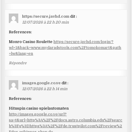
https://secure.javhd.com
dit :
12/07/2026 à 22 h 20 min
References:
Monro Casino Roulette
https://secure.javhd.com/login/?
wl=1&back=www.mydaradstools.com%2Ftomokomart&path
=lw&lang=en
Répondre
images.google.co.ve
dit :
12/07/2026 à 22 h 14 min
References:
Hitnspin casino spielautomaten
http://images.google.co.ve/url?
sa=t&url=http%3A%2F%2Fdocs.astro.columbia.edu%2Fsearc
h%3Fq%3Dhttps%3A%2F%2Fde.trustpilot.com%2Freview%2
Fder-wikinger-shop.de