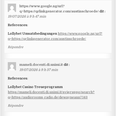
https://www.google.ng/url?
q=https://qrlinkgenerator.com/austinschroede/
dit :
19/07/2026 à 9 h 47 min
References:
Lollybet Umsatzbedingungen
https://www.google.ng/url?
q=https://qrlinkgenerator.com/austinschroede/
Répondre
mameli.docenti.di.unimi.it
dit :
19/07/2026 à 9 h 37 min
References:
Lollybet Casino Treueprogramm
https://mameli.docenti.di.unimi.it/svigruppo/search?
q=https://audiorooms-radio.de/dewayneann7143
Répondre