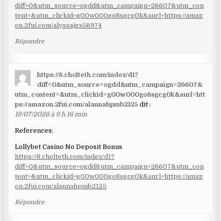
diff=0&utm_source=ogdd&utm_campaign=26607&utm_con
tent=&utm_clickid=g00w000go8sgcg0k&aurl=https://amaz
on.2fui.com/alyssajgx56974
Répondre
https://8.cholteth.com/index/d1?
diff=0&utm_source=ogdd&utm_campaign=26607&
utm_content=&utm_clickid=g00w000go8sgcg0k&aurl=htt
ps://amazon.2fui.com/alannahpmb2125
dit :
19/07/2026 à 9 h 16 min
References:
Lollybet Casino No Deposit Bonus
https://8.cholteth.com/index/d1?
diff=0&utm_source=ogdd&utm_campaign=26607&utm_con
tent=&utm_clickid=g00w000go8sgcg0k&aurl=https://amaz
on.2fui.com/alannahpmb2125
Répondre