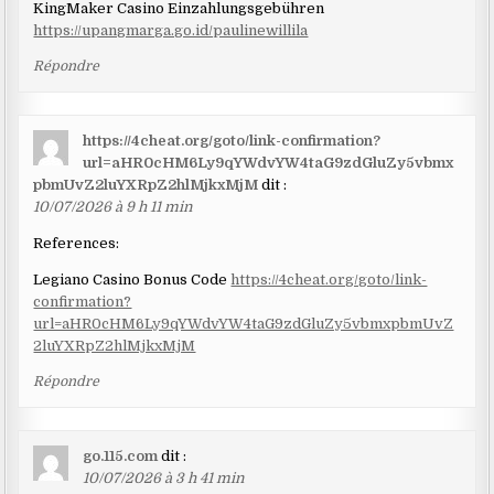
KingMaker Casino Einzahlungsgebühren
https://upangmarga.go.id/paulinewillila
Répondre
https://4cheat.org/goto/link-confirmation?
url=aHR0cHM6Ly9qYWdvYW4taG9zdGluZy5vbmx
pbmUvZ2luYXRpZ2hlMjkxMjM
dit :
10/07/2026 à 9 h 11 min
References:
Legiano Casino Bonus Code
https://4cheat.org/goto/link-
confirmation?
url=aHR0cHM6Ly9qYWdvYW4taG9zdGluZy5vbmxpbmUvZ
2luYXRpZ2hlMjkxMjM
Répondre
go.115.com
dit :
10/07/2026 à 3 h 41 min