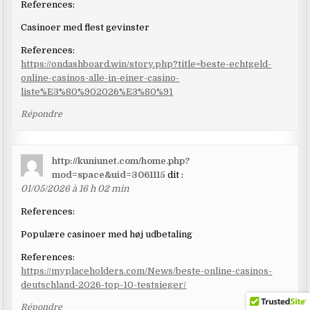
References:
Casinoer med flest gevinster
References:
https://ondashboard.win/story.php?title=beste-echtgeld-
online-casinos-alle-in-einer-casino-
liste%E3%80%902026%E3%80%91
Répondre
http://kuniunet.com/home.php?
mod=space&uid=3061115
dit :
01/05/2026 à 16 h 02 min
References:
Populære casinoer med høj udbetaling
References:
https://myplaceholders.com/News/beste-online-casinos-
deutschland-2026-top-10-testsieger/
Répondre