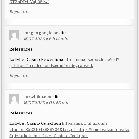
ZTZaDD4rYqb25fw/
Répondre
images.google.ac
dit :
15/07/2026 à 6 h 14 min
References:
Lollybet Casino Bewertung
http://images.google.ac/url?
q=https://4realrecords.com/erniegratwick
Répondre
link.zhihu.com
dit :
15/07/2026 à 0 h 56 min
References:
Lollybet Casino Gutschein
https://link.zhihu.com/?
utm_oi=35221042888704&target=https://truckwiki.site/wiki/
Spielothek_mit_Live_Casino_Jackpots