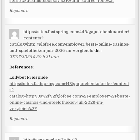
sers%2Fdustinstubbs857%2F&utm_source=follow.it
Répondre
https://sites.fastspring.com:443/gapotchenko/order/
contents?
catalog=http://glofcee.com/employer/beste-online-casinos-
und-spielotheken-juli-2026-im-vergleich/
dit :
27/07/2026 à 20 h 21 min
References:
Lollybet Freispiele
https://sites.fastspring.com:443/gapotchenko/order/content
s?
catalog=http%3a%2f%2fglofcee.com%2Femployer%2Fbeste-
online-casinos-und-spielotheken-juli-2026-im-
vergleich%2F
Répondre
http://cse.google.off.ai/url?