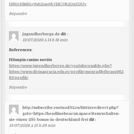
HR0cHM6Ly9sb2xseWJldC5jb20uZGUv
Répondre
jugendherberge.de
dit :
13/07/2026 à 14 h 16 min
References:
Hitnspin casino seriös
https://www.jugendherberge.de/youtube/enable.php?
https://www.divinagracia.edu.ec/profile/monradjbthvass982
83/profile
Répondre
http://subscribe.esetnod32.ru/bitrix/redirect.php?
goto=https://headlinebeacon.space/item/schalten-
sie-einen-295-bonus-in-deutschland-frei
dit :
13/07/2026 à 13 h 29 min