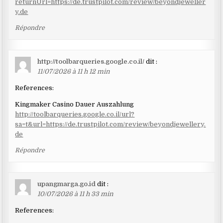
returnUrl=https://de.trustpilot.com/review/beyondjeweller
y.de
Répondre
http://toolbarqueries.google.co.il/
dit :
11/07/2026 à 11 h 12 min
References:
Kingmaker Casino Dauer Auszahlung
http://toolbarqueries.google.co.il/url?
sa=t&url=https://de.trustpilot.com/review/beyondjewellery.
de
Répondre
upangmarga.go.id
dit :
10/07/2026 à 11 h 33 min
References: