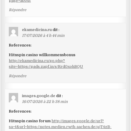
page=about
Répondre
ekamedicina.ru
dit :
17/07/2026 à 4 h 44 min
References:
Hitnspin casino willkommensbonus
http://ekamedicina.ru/go.php?
site=https://pads.zapf.in/s/Rrd0xohBQU
Répondre
images.google.de
dit :
16/07/2026 à 22 h 38 min
References:
Hitnspin casino forum
http://images.google.de/url?
sa=t&url=https://notes.medien.rwth-aachen.de/qjT4zB-