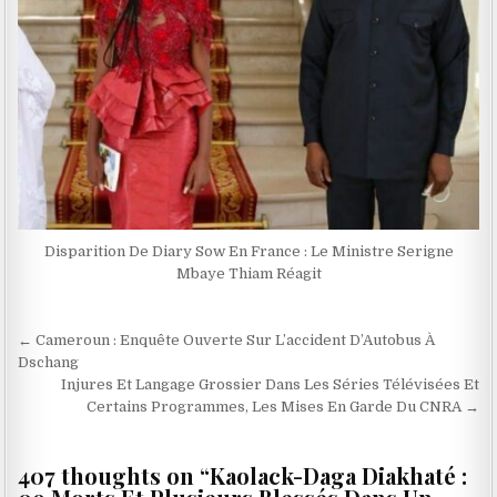
Disparition De Diary Sow En France : Le Ministre Serigne
Mbaye Thiam Réagit
Navigation
← Cameroun : Enquête Ouverte Sur L’accident D’Autobus À
de
Dschang
Injures Et Langage Grossier Dans Les Séries Télévisées Et
l’article
Certains Programmes, Les Mises En Garde Du CNRA →
407 thoughts on “
Kaolack-Daga Diakhaté :