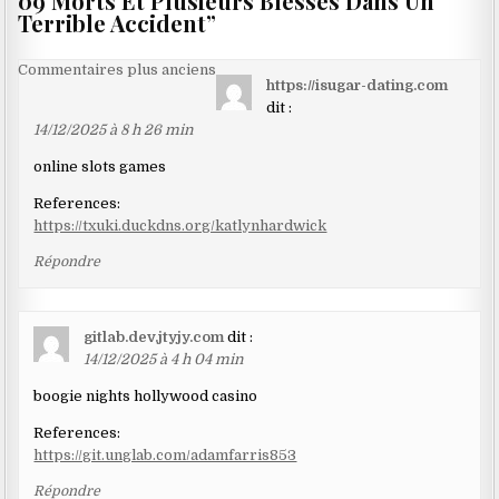
09 Morts Et Plusieurs Blessés Dans Un
Terrible Accident
”
Navigation
Commentaires plus anciens
https://isugar-dating.com
dans
dit :
les
14/12/2025 à 8 h 26 min
commentaires
online slots games
References:
https://txuki.duckdns.org/katlynhardwick
Répondre
gitlab.dev.jtyjy.com
dit :
14/12/2025 à 4 h 04 min
boogie nights hollywood casino
References:
https://git.unglab.com/adamfarris853
Répondre