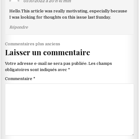
01/10/2022 à 20 h 41 min
Hello.This article was really motivating, especially because
I was looking for thoughts on this issue last Sunday.
Répondre
Navigation
Commentaires plus anciens
Laisser un commentaire
dans
les
Votre adresse e-mail ne sera pas publiée.
Les champs
commentaires
obligatoires sont indiqués avec
*
Commentaire
*