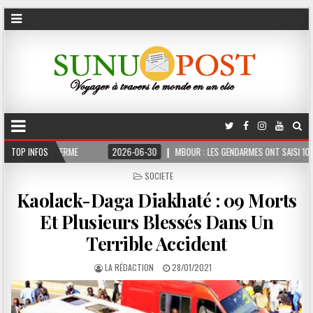
IS FERME
TOP INFOS
2026-06-30
MBOUR : LES GENDARMES ONT SAISI 10 KG DE CHANV
POSTED
SOCIETE
IN
Kaolack-Daga Diakhaté : 09 Morts
Et Plusieurs Blessés Dans Un
Terrible Accident
LA RÉDACTION
28/01/2021