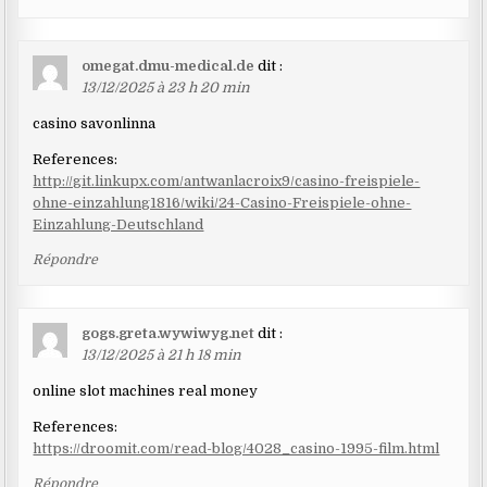
omegat.dmu-medical.de
dit :
13/12/2025 à 23 h 20 min
casino savonlinna
References:
http://git.linkupx.com/antwanlacroix9/casino-freispiele-
ohne-einzahlung1816/wiki/24-Casino-Freispiele-ohne-
Einzahlung-Deutschland
Répondre
gogs.greta.wywiwyg.net
dit :
13/12/2025 à 21 h 18 min
online slot machines real money
References:
https://droomit.com/read-blog/4028_casino-1995-film.html
Répondre