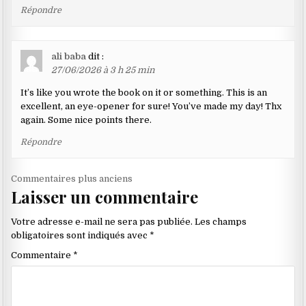
Répondre
ali baba
dit :
27/06/2026 à 3 h 25 min
It’s like you wrote the book on it or something. This is an
excellent, an eye-opener for sure! You’ve made my day! Thx
again. Some nice points there.
Répondre
Navigation
Commentaires plus anciens
Laisser un commentaire
dans
les
Votre adresse e-mail ne sera pas publiée.
Les champs
commentaires
obligatoires sont indiqués avec
*
Commentaire
*