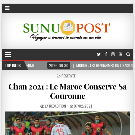
S FERME
TOP INFOS
2026-06-30
MBOUR : LES GENDARMES ONT SAISI 10 KG DE CHANVR
POSTED
RESERVEE
IN
Chan 2021 : Le Maroc Conserve Sa
Couronne
LA RÉDACTION
07/02/2021