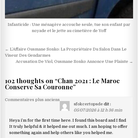
Infanticide : Une ménagère accouche seule, tue son enfant par
noyade et le jette au cimetière de Yoff
Navigation
← L’Affaire Ousmane Sonko: La Propriétaire Du Salon Dans Le
de
Viseur Des Gendarmes
Accusation De Viol, Ousmane Sonko Annonce Une Plainte →
l’article
102 thoughts on “
Chan 2021 : Le Maroc
Conserve Sa Couronne
”
Navigation
Commentaires plus anciens
sfokcertopsde
dit :
dans
05/07/2026 à 12 h 36 min
les
Heya i’m for the first time here. I found this board and I find
commentaires
It truly helpful & it helped me out much. I am hoping to offer
something again and help others like you helped me.