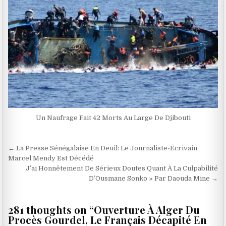
Un Naufrage Fait 42 Morts Au Large De Djibouti
Navigation
← La Presse Sénégalaise En Deuil: Le Journaliste-Écrivain
de
Marcel Mendy Est Décédé
J’ai Honnêtement De Sérieux Doutes Quant À La Culpabilité
l’article
D’Ousmane Sonko » Par Daouda Mine →
281 thoughts on “
Ouverture À Alger Du
Procès Gourdel, Le Français Décapité En