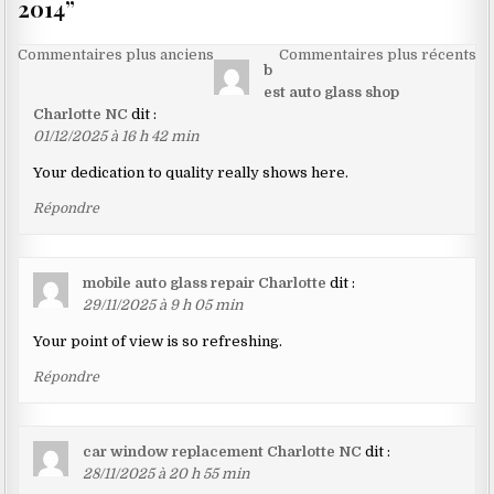
2014
”
Navigation
Commentaires plus anciens
Commentaires plus récents
b
dans
est auto glass shop
les
Charlotte NC
dit :
01/12/2025 à 16 h 42 min
commentaires
Your dedication to quality really shows here.
Répondre
mobile auto glass repair Charlotte
dit :
29/11/2025 à 9 h 05 min
Your point of view is so refreshing.
Répondre
car window replacement Charlotte NC
dit :
28/11/2025 à 20 h 55 min