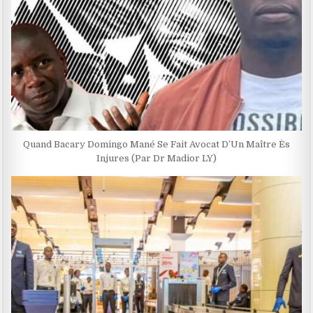
Quand Bacary Domingo Mané Se Fait Avocat D’Un Maître Ès
Injures (Par Dr Madior LY)