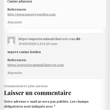
Casino pharaon
References:
http://www.snoopygarden.com
Répondre
https://superioranimalclinicvet.com
dit :
10/03/2026 à 21 h 20 min
aspers casino london
References:
https://superioranimalclinicvet.com
Répondre
Navigation
Commentaires plus anciens
Laisser un commentaire
dans
les
Votre adresse e-mail ne sera pas publiée.
Les champs
commentaires
obligatoires sont indiqués avec
*