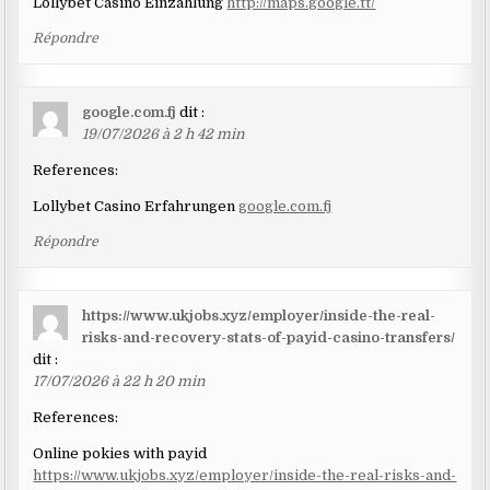
Lollybet Casino Einzahlung
http://maps.google.tt/
Répondre
google.com.fj
dit :
19/07/2026 à 2 h 42 min
References:
Lollybet Casino Erfahrungen
google.com.fj
Répondre
https://www.ukjobs.xyz/employer/inside-the-real-
risks-and-recovery-stats-of-payid-casino-transfers/
dit :
17/07/2026 à 22 h 20 min
References:
Online pokies with payid
https://www.ukjobs.xyz/employer/inside-the-real-risks-and-