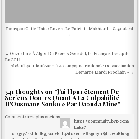
Pourquoi Cette Haine Envers Le Patriote Makhtar Le Cagoulard
?
Navigation
← Ouverture À Alger Du Procès Gourdel, Le Français Décapité
de
En 2014
Abdoulaye Diouf Sarr: “La Campagne Nationale De Vaccination
l’article
Démarre Mardi Prochain » →
341 thoughts on “
J’ai Honnêtement De
Sérieux Doutes Quant À La Culpabilité
D’Ousmane Sonko » Par Daouda Mine
”
Navigation
Commentaires plus anciens
https://community.bvp.com/
dans
links?
les
lid=qyy7skl0nllkgjsonvk_lq&token=zlfsgmyri8jlruwol0usg