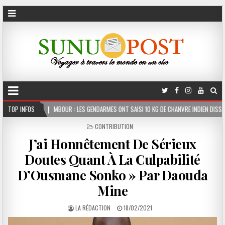
BOUR : LES GENDARMES ONT SAISI 10 KG DE CHANVRE INDIEN DISSIMULÉS DANS LE COFFRE
TOP INFOS
POSTED
CONTRIBUTION
IN
J’ai Honnêtement De Sérieux
Doutes Quant À La Culpabilité
D’Ousmane Sonko » Par Daouda
Mine
LA RÉDACTION
18/02/2021