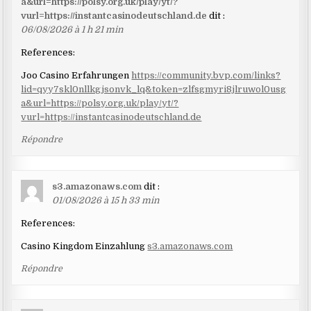
a&url=https://polsy.org.uk/play/yt/?
commentaires
vurl=https://instantcasinodeutschland.de
dit :
06/08/2026 à 1 h 21 min
References:
Joo Casino Erfahrungen
https://community.bvp.com/links?
lid=qyy7skl0nllkgjsonvk_lq&token=zlfsgmyri8jlruwol0usg
a&url=https://polsy.org.uk/play/yt/?
vurl=https://instantcasinodeutschland.de
Répondre
s3.amazonaws.com
dit :
01/08/2026 à 15 h 33 min
References:
Casino Kingdom Einzahlung
s3.amazonaws.com
Répondre