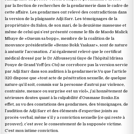
par la Section de recherches de la gendarmerie dans le cadre de
cette affaire. Les gendarmes ont relevé des contradictions dans
la version de la plaignante Adji Sarr. Les témoignages de la
propriétaire du Salon, de son mari, de la deuxième masseuse et
même de celui qui s’est présenté comme le fils de Maodo Malick
Mbaye de «Gueum sa bopp», membre de la coalition de la
mouvance présidentielle «Benno Bokk Yaakaar», sont de nature
à anéantir l’accusation. J’ai également relevé que le certificat
médical dressé par le Dr Alfousseyni Gaye de l’hôpital Idrissa
Pouye de Grand Yoff (ex-Cto) ne corrobore pas la version servie
par Adji Sarr dans son audition à la gendarmerie.Vu que l’article
320 dispose que «tout acte de pénétration sexuelle, de quelque
nature qu’il soit, commis sur la personne d’autrui par violence,
contrainte, menace ou surprise est un viol», j’ai honnêtement de
sérieuses doutes quant à la culpabilité d’Ousmane Sonko.En
effet, au vu des constations des gendarmes, des témoignages, de
l’audition de Adji Sarr et des éléments d’expertise joints au
procès-verbal, même s’il y a conviction sexuelle (ce qui reste à
prouver), c’est avec le consentement de la supposée victime.
C’est mon intime conviction.