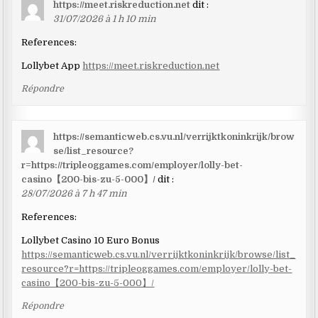
https://meet.riskreduction.net
dit :
31/07/2026 à 1 h 10 min
References:
Lollybet App
https://meet.riskreduction.net
Répondre
https://semanticweb.cs.vu.nl/verrijktkoninkrijk/brow
se/list_resource?
r=https://tripleoggames.com/employer/lolly-bet-
casino【200-bis-zu-5-000】/
dit :
28/07/2026 à 7 h 47 min
References:
Lollybet Casino 10 Euro Bonus
https://semanticweb.cs.vu.nl/verrijktkoninkrijk/browse/list_
resource?r=https://tripleoggames.com/employer/lolly-bet-
casino【200-bis-zu-5-000】/
Répondre