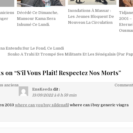
Inondations À Massar :
hniciens
Décédé Ce Dimanche,
Tidjane
Les Jeunes Bloquent De
anger
Mansour Kama Sera
2001 – 
Nouveau La Circulation
Inhumé Ce Lundi.
Eternel
Ousman
on
na Entendu Sur Le Fond, Ce Lundi
Sonko A Trahi Et Trompé Ses Militants Et Les Sénégalais (Par Pa
s on “
S’il Vous Plaît! Respectez Nos Morts
”
on
s anciens
Commenta
EnsKeeda
dit :
13/09/2022 à 6 h 59 min
en 2013
where can you buy sildenafil
where can i buy generic viagra
aires