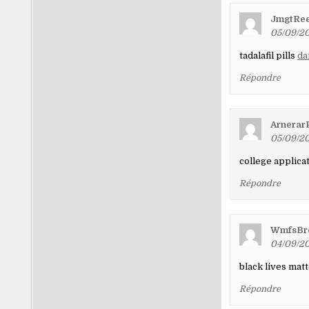
JmgtRe
05/09/20
tadalafil pills
dan
Répondre
Arnerar
05/09/20
college applic
Répondre
WmfsBr
04/09/20
black lives mat
Répondre