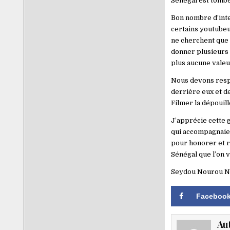
Sénégal est tombé
Bon nombre d’inte
certains youtubeu
ne cherchent que l
donner plusieurs 
plus aucune vale
Nous devons respec
derrière eux et d
Filmer la dépouill
J’apprécie cette 
qui accompagnaien
pour honorer et re
Sénégal que l’on 
Seydou Nourou Ni
Faceboo
Au