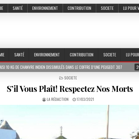
IE
SANTÉ
ENVIRONNEMENT
CONTRIBUTION
SOCIETE
LU POUR 
MIE
SANTÉ
ENVIRONNEMENT
CONTRIBUTION
SOCIETE
LU POU
NVRE INDIEN DISSIMULÉS DANS LE COFFRE D’UNE PEUGEOT 307
2026-07-01
LE
POSTED
SOCIETE
IN
S’il Vous Plaît! Respectez Nos Morts
LA RÉDACTION
17/03/2021