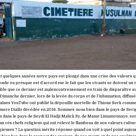
 quelques années notre pays est plongé dans une crise des valeurs q
onde ou presque est d’accord sur le fait que les vivants se doivent un 
mble que ce dernier est malencontreusement en train de disparaître a
imanche dernier, lors de la levée du corps et de l’inhumation, diffusé
haînes YouTube ont publié la dépouille mortelle de Thione Seck comme 
mere Diallo décédée en 2016. Sommes-nous bien dans le pays de Seri
 dans le pays de Seydi El Hadji Malick Sy, de Mame Limamounaye, s
us ces chefs religieux qui ont relevé le flambeau de nos valeurs cultur
igieuses ? La question mérite réponse quand on voit à quel point aujou