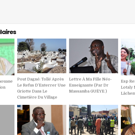
laires
Pout Dagné: Tollé Après
Lettre À Ma Fille Néo-
aouane
Esp R
Le Refus D’Enterrer Une
Enseignante (Par Dr
ion
Lotaly 
Griotte Dans Le
Massamba GUÈYE )
Lâchem
Cimetière Du Village