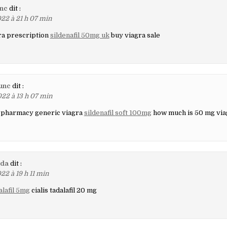
nc
dit :
22 à 21 h 07 min
ra prescription
sildenafil 50mg uk
buy viagra sale
unc
dit :
22 à 13 h 07 min
e pharmacy generic viagra
sildenafil soft 100mg
how much is 50 mg via
da
dit :
22 à 19 h 11 min
alafil 5mg
cialis tadalafil 20 mg