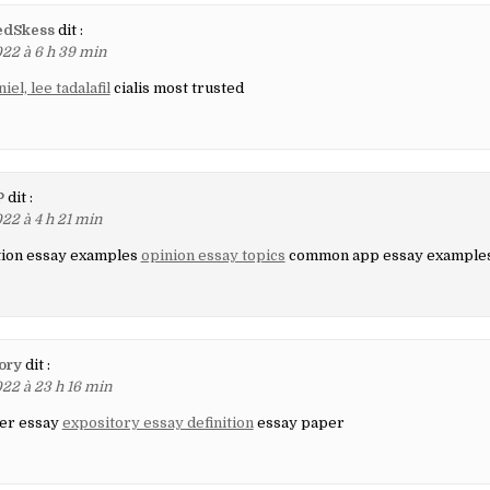
edSkess
dit :
22 à 6 h 39 min
iel, lee tadalafil
cialis most trusted
P
dit :
22 à 4 h 21 min
ation essay examples
opinion essay topics
common app essay example
ory
dit :
22 à 23 h 16 min
ter essay
expository essay definition
essay paper