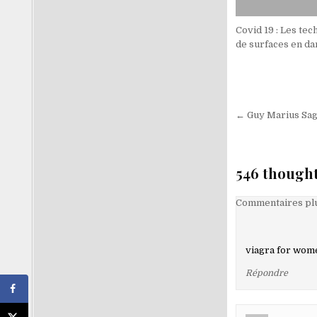
Covid 19 : Les tec
de surfaces en d
Navigati
← Guy Marius Sag
de
l’article
546 thought
Navigati
Commentaires plu
dans
les
viagra for wom
comment
Répondre