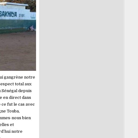
ui gangrène notre
respect total aux
u Sénégal depuis
e en direct dans
ce fut le cas avec
gne Touba,
ommes-nous bien
elles et
rd’hui notre