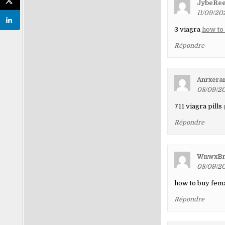
JybeRe
11/09/20
3 viagra
how to 
Répondre
Anrxera
08/09/20
711 viagra pills
Répondre
WnwxBr
08/09/20
how to buy fema
Répondre