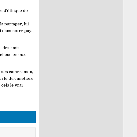
.
t d’éthique de
a partager, lui
 dans notre pays,
, des amis
 chose en eux.
lé ses cameramen,
orte du cimetière
cela le vrai