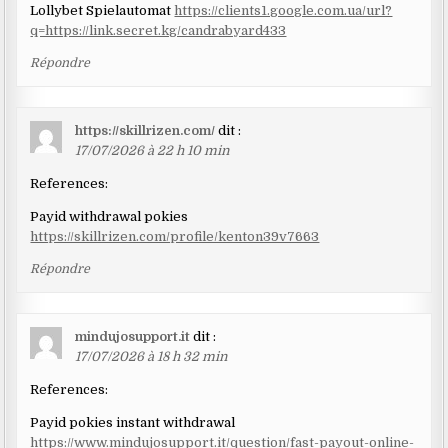
Lollybet Spielautomat
https://clients1.google.com.ua/url?
q=https://link.secret.kg/candrabyard433
Répondre
https://skillrizen.com/
dit :
17/07/2026 à 22 h 10 min
References:
Payid withdrawal pokies
https://skillrizen.com/profile/kenton39v7663
Répondre
mindujosupport.it
dit :
17/07/2026 à 18 h 32 min
References:
Payid pokies instant withdrawal
https://www.mindujosupport.it/question/fast-payout-online-