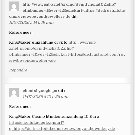
http://ww.visit-x.net/promo/dyn/dynchat02.php?
pfmbanner=1&ver=12&clickurl=https://de.trustpilot.c
om/review/beyondjewellery.de
dit :
11/07/2026 à 14 h 19 min
References:
KingMaker einzahlung crypto
http://ww.visit-
x.net/promo/dyn/dynchat02.php?
pfmbanner=1&ver=12&clickurl=https://de.trustpilot.com/rev
iew/beyondjewellery.de
Répondre
clients1.google.pn
dit :
11/07/2026 à 10 h 28 min
References:
KingMaker Casino Mindesteinzahlung 10 Euro
http://clients1.google.pn/url?
q=https://de.trustpilot.com/review/beyondjewellery.de