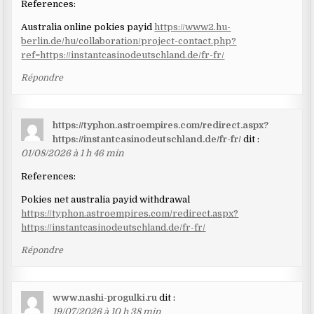
References:
Australia online pokies payid
https://www2.hu-
berlin.de/hu/collaboration/project-contact.php?
ref=https://instantcasinodeutschland.de/fr-fr/
Répondre
https://typhon.astroempires.com/redirect.aspx?
https://instantcasinodeutschland.de/fr-fr/
dit :
01/08/2026 à 1 h 46 min
References:
Pokies net australia payid withdrawal
https://typhon.astroempires.com/redirect.aspx?
https://instantcasinodeutschland.de/fr-fr/
Répondre
www.nashi-progulki.ru
dit :
19/07/2026 à 10 h 38 min