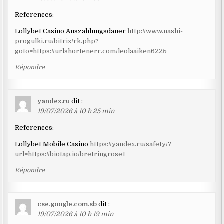
References:
Lollybet Casino Auszahlungsdauer
http://www.nashi-
progulki.ru/bitrix/rk.php?
goto=https://urlshortenerr.com/leolaaiken6225
Répondre
yandex.ru
dit :
19/07/2026 à 10 h 25 min
References:
Lollybet Mobile Casino
https://yandex.ru/safety/?
url=https://biotap.io/bretringrose1
Répondre
cse.google.com.sb
dit :
19/07/2026 à 10 h 19 min