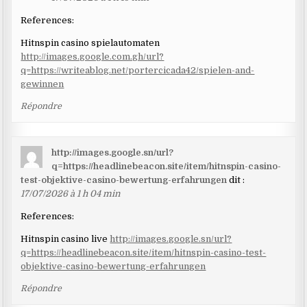
References:
Hitnspin casino spielautomaten
http://images.google.com.gh/url?
q=https://writeablog.net/portercicada42/spielen-and-
gewinnen
Répondre
http://images.google.sn/url?
q=https://headlinebeacon.site/item/hitnspin-casino-
test-objektive-casino-bewertung-erfahrungen
dit :
17/07/2026 à 1 h 04 min
References:
Hitnspin casino live
http://images.google.sn/url?
q=https://headlinebeacon.site/item/hitnspin-casino-test-
objektive-casino-bewertung-erfahrungen
Répondre