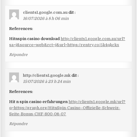
clients1.google.com.au
dit :
16/07/2026 à 8 h 06 min
References:
Hitnspin casino download
http://clients1.google.com.au/url?
sa=j&source=web&rct=j&url=https://rentry.co/5k4qkckx
Répondre
http://clients1.google.mk
dit :
15/07/2026 à 23 h 24 min
References:
Hit n spin casino erfahrungen
http://clients1.google.mk/url?
q=https://graph.org/HitnSpin-Casino–Offizielle-Schweiz-
Seite-Bonus-CHF-800-06-07
Répondre