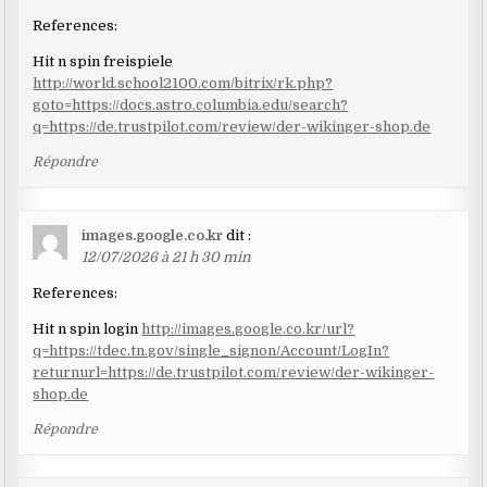
References:
Hit n spin freispiele
http://world.school2100.com/bitrix/rk.php?
goto=https://docs.astro.columbia.edu/search?
q=https://de.trustpilot.com/review/der-wikinger-shop.de
Répondre
images.google.co.kr
dit :
12/07/2026 à 21 h 30 min
References:
Hit n spin login
http://images.google.co.kr/url?
q=https://tdec.tn.gov/single_signon/Account/LogIn?
returnurl=https://de.trustpilot.com/review/der-wikinger-
shop.de
Répondre