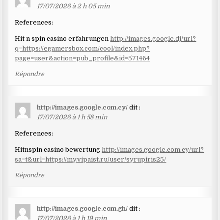
17/07/2026 à 2 h 05 min
References:
Hit n spin casino erfahrungen
http://images.google.dj/url?
q=https://egamersbox.com/cool/index.php?
page=user&action=pub_profile&id=571464
Répondre
http://images.google.com.cy/
dit :
17/07/2026 à 1 h 58 min
References:
Hitnspin casino bewertung
http://images.google.com.cy/url?
sa=t&url=https://my.vipaist.ru/user/syrupiris25/
Répondre
http://images.google.com.gh/
dit :
17/07/2026 à 1 h 19 min