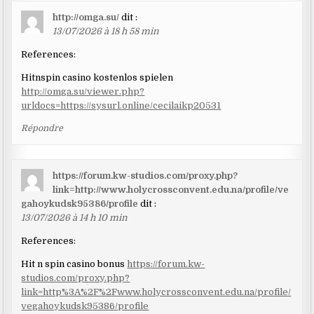
http://omga.su/
dit :
13/07/2026 à 18 h 58 min
References:
Hitnspin casino kostenlos spielen
http://omga.su/viewer.php?
urldocs=https://sysurl.online/cecilaikp20531
Répondre
https://forum.kw-studios.com/proxy.php?
link=http://www.holycrossconvent.edu.na/profile/ve
gahoykudsk95386/profile
dit :
13/07/2026 à 14 h 10 min
References:
Hit n spin casino bonus
https://forum.kw-
studios.com/proxy.php?
link=http%3A%2F%2Fwww.holycrossconvent.edu.na/profile/
vegahoykudsk95386/profile