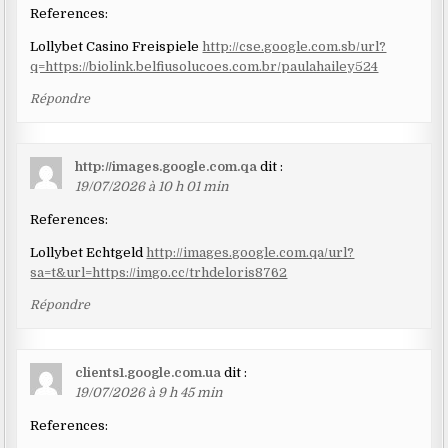
References:
Lollybet Casino Freispiele
http://cse.google.com.sb/url?
q=https://biolink.belfiusolucoes.com.br/paulahailey524
Répondre
http://images.google.com.qa
dit :
19/07/2026 à 10 h 01 min
References:
Lollybet Echtgeld
http://images.google.com.qa/url?
sa=t&url=https://imgo.cc/trhdeloris8762
Répondre
clients1.google.com.ua
dit :
19/07/2026 à 9 h 45 min
References: