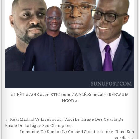
« PRÊT à AGIR avec ETIC pour AWALÉ Sénégal ci RÉEWUM
NGOR ››
Navigation
← Real Madrid Vs Liverpool… Voici Le Tirage Des Quarts De
de
Finale De La Ligue Ses Champions
Immunité De Sonko : Le Conseil Constitutionnel Rend Son
l’article
Verdict →