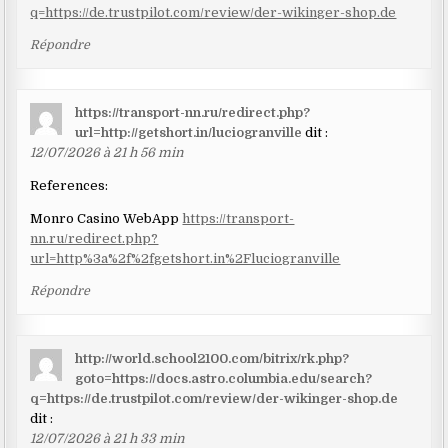
q=https://de.trustpilot.com/review/der-wikinger-shop.de
Répondre
https://transport-nn.ru/redirect.php?
url=http://getshort.in/luciogranville
dit :
12/07/2026 à 21 h 56 min
References:
Monro Casino WebApp
https://transport-
nn.ru/redirect.php?
url=http%3a%2f%2fgetshort.in%2Fluciogranville
Répondre
http://world.school2100.com/bitrix/rk.php?
goto=https://docs.astro.columbia.edu/search?
q=https://de.trustpilot.com/review/der-wikinger-shop.de
dit :
12/07/2026 à 21 h 33 min