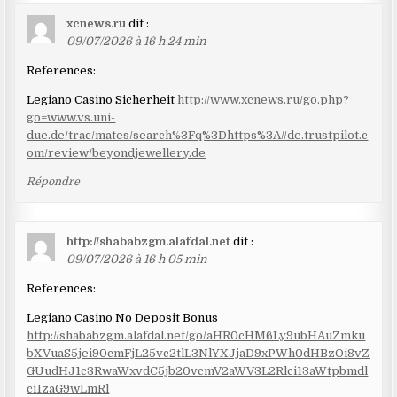
xcnews.ru
dit :
09/07/2026 à 16 h 24 min
References:
Legiano Casino Sicherheit
http://www.xcnews.ru/go.php?
go=www.vs.uni-
due.de/trac/mates/search%3Fq%3Dhttps%3A//de.trustpilot.c
om/review/beyondjewellery.de
Répondre
http://shababzgm.alafdal.net
dit :
09/07/2026 à 16 h 05 min
References:
Legiano Casino No Deposit Bonus
http://shababzgm.alafdal.net/go/aHR0cHM6Ly9ubHAuZmku
bXVuaS5jei90cmFjL25vc2tlL3NlYXJjaD9xPWh0dHBzOi8vZ
GUudHJ1c3RwaWxvdC5jb20vcmV2aWV3L2Rlci13aWtpbmdl
ci1zaG9wLmRl