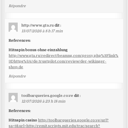
Répondre
http://www.gta.ru
dit :
13/07/2026 à 8 h 17 min
References:
Hitnspin bonus ohne einzahlung
http://www.gta.ru/redirect/beamng.com/proxy.php%3Flink%
3Dhttps%3A//de.trustpilot.com/review/der-wikinger-
shop.de
Répondre
toolbarqueries.google.co.ve
dit :
12/07/2026 à 23 h 18 min
References:
Hitnspin casino
http://toolbarqueries.google.co.ve/url?
sa=t&url=http://remit.scripts.mit.edu/trac/search?