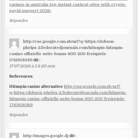
casinos-in-australia-top-instant-cashout-sites-with-crypto-
payid-support-2026/
Répondre
http://cse.google.com.sb/url?q=https://dobson-
phelps-2.federatedjournals.com/hitnspin-hitnspin-
casino-offizielle-seite-bonus-800-200-freispiele-
1781956369
dit :
17/07/2026 à 5 h 20 min
References:
Hitnspin casino alternative
http://cse.google.com.sb/url?
q=https://dobson-phelps-2.federatedjournals.com/hitnspin-
hitnspin-casino-offizielle-seite-bonus-800-200-freispiele-
1781956369
Répondre
http://images.google.dj
dit :