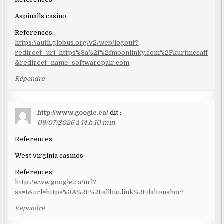
Aspinalls casino
References:
https://auth.globus.org/v2/web/logout?
redirect_uri=https%3a%2f%2fmoonlinky.com%2Fkurtmccaff
&redirect_name=softwarepair.com
Répondre
http://www.google.ca/
dit :
09/07/2026 à 14 h 10 min
References:
West virginia casinos
References:
http://www.google.ca/url?
sa=t&url=https%3A%2F%2Fallbio.link%2Fdaltonshoc/
Répondre