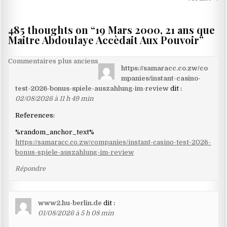
485 thoughts on “
19 Mars 2000, 21 ans que
Maitre Abdoulaye Accèdait Aux Pouvoir
”
Navigation
Commentaires plus anciens
https://samaracc.co.zw/co
dans
mpanies/instant-casino-
les
test-2026-bonus-spiele-auszahlung-im-review
dit :
02/08/2026 à 11 h 49 min
commentaires
References:
%random_anchor_text%
https://samaracc.co.zw/companies/instant-casino-test-2026-
bonus-spiele-auszahlung-im-review
Répondre
www2.hu-berlin.de
dit :
01/08/2026 à 5 h 08 min