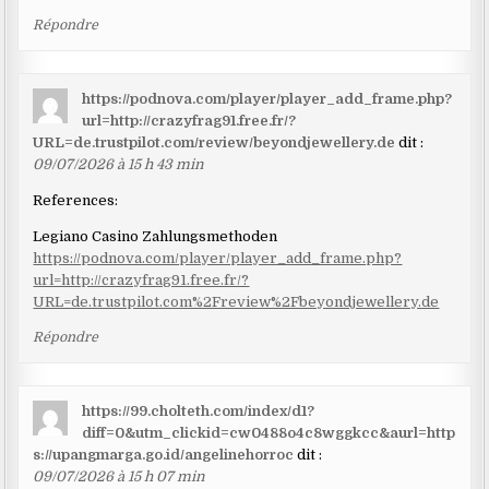
Répondre
https://podnova.com/player/player_add_frame.php?
url=http://crazyfrag91.free.fr/?
URL=de.trustpilot.com/review/beyondjewellery.de
dit :
09/07/2026 à 15 h 43 min
References:
Legiano Casino Zahlungsmethoden
https://podnova.com/player/player_add_frame.php?
url=http://crazyfrag91.free.fr/?
URL=de.trustpilot.com%2Freview%2Fbeyondjewellery.de
Répondre
https://99.cholteth.com/index/d1?
diff=0&utm_clickid=cw0488o4c8wggkcc&aurl=http
s://upangmarga.go.id/angelinehorroc
dit :
09/07/2026 à 15 h 07 min