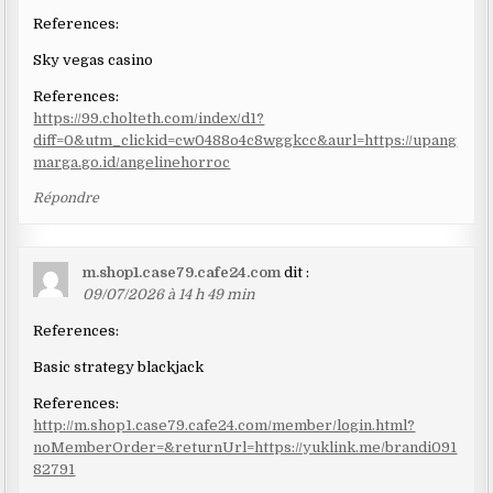
References:
Sky vegas casino
References:
https://99.cholteth.com/index/d1?
diff=0&utm_clickid=cw0488o4c8wggkcc&aurl=https://upang
marga.go.id/angelinehorroc
Répondre
m.shop1.case79.cafe24.com
dit :
09/07/2026 à 14 h 49 min
References:
Basic strategy blackjack
References:
http://m.shop1.case79.cafe24.com/member/login.html?
noMemberOrder=&returnUrl=https://yuklink.me/brandi091
82791