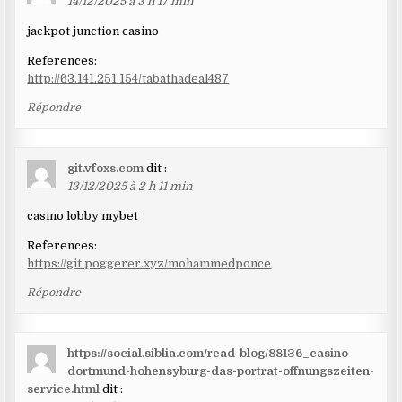
14/12/2025 à 3 h 17 min
jackpot junction casino
References:
http://63.141.251.154/tabathadeal487
Répondre
git.vfoxs.com
dit :
13/12/2025 à 2 h 11 min
casino lobby mybet
References:
https://git.poggerer.xyz/mohammedponce
Répondre
https://social.siblia.com/read-blog/88136_casino-
dortmund-hohensyburg-das-portrat-offnungszeiten-
service.html
dit :