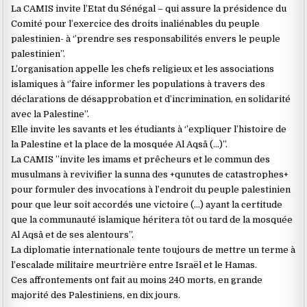
La CAMIS invite l’Etat du Sénégal – qui assure la présidence du
Comité pour l’exercice des droits inaliénables du peuple
palestinien- à ‘’prendre ses responsabilités envers le peuple
palestinien’’.
L’organisation appelle les chefs religieux et les associations
islamiques à ‘’faire informer les populations à travers des
déclarations de désapprobation et d’incrimination, en solidarité
avec la Palestine’’.
Elle invite les savants et les étudiants à ‘’expliquer l’histoire de
la Palestine et la place de la mosquée Al Aqsâ (…)’’.
La CAMIS ’’invite les imams et prêcheurs et le commun des
musulmans à revivifier la sunna des +qunutes de catastrophes+
pour formuler des invocations à l’endroit du peuple palestinien
pour que leur soit accordés une victoire (…) ayant la certitude
que la communauté islamique héritera tôt ou tard de la mosquée
Al Aqsâ et de ses alentours’’.
La diplomatie internationale tente toujours de mettre un terme à
l’escalade militaire meurtrière entre Israël et le Hamas.
Ces affrontements ont fait au moins 240 morts, en grande
majorité des Palestiniens, en dix jours.