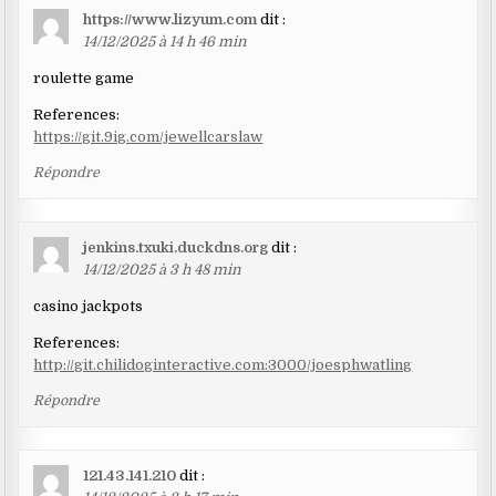
https://www.lizyum.com
dit :
14/12/2025 à 14 h 46 min
roulette game
References:
https://git.9ig.com/jewellcarslaw
Répondre
jenkins.txuki.duckdns.org
dit :
14/12/2025 à 3 h 48 min
casino jackpots
References:
http://git.chilidoginteractive.com:3000/joesphwatling
Répondre
121.43.141.210
dit :