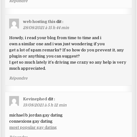
Répondre
web hosting this
dit :
28/08/2021 à 15 h 44 min
Howdy, i read your blog from time to time and i
own a similar one and i was just wondering if you
get a lot of spam remarks? If so how do you prevent it, any
plugin or anything you can suggest?
I get so much lately it’s driving me crazy so any help is very
much appreciated.
Répondre
Kevinephed
dit :
13/08/2021 à 5 h 12 min
michael b jordan gay dating
connexions gay dating
most popular gay dating