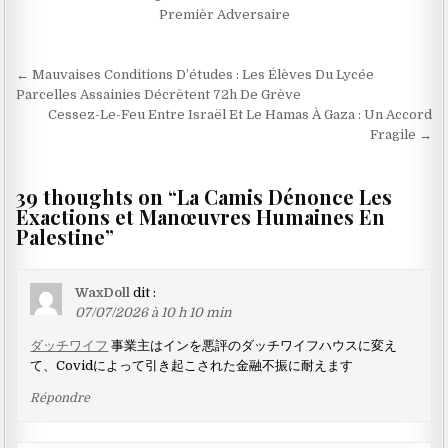
Premièr Adversaire
Navigation
← Mauvaises Conditions D’études : Les Élèves Du Lycée
de
Parcelles Assainies Décrètent 72h De Grève
Cessez-Le-Feu Entre Israël Et Le Hamas À Gaza : Un Accord
l’article
Fragile →
39 thoughts on “
La Camis Dénonce Les
Exactions et Manœuvres Humaines En
Palestine
”
WaxDoll
dit :
07/07/2026 à 10 h 10 min
ダッチワイフ
事業主はインを悪評のダッチワイフハウスに変え
て、Covidによって引き起こされた金融不振に耐えます
Répondre