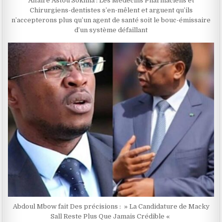
Affaire Astou Sokhna : Les Médecins Pharmaciens et
Chirurgiens-dentistes s’en-mêlent et arguent qu’ils
n’accepterons plus qu’un agent de santé soit le bouc-émissaire
d’un système défaillant
Abdoul Mbow fait Des précisions : » La Candidature de Macky
Sall Reste Plus Que Jamais Crédible «