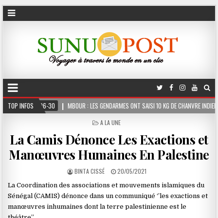
MBOUR : LES GENDARMES ONT SAISI 10 KG DE CHANVRE INDIEN DISSIMULÉS DANS LE COF
TOP INFOS
POSTED
A LA UNE
IN
La Camis Dénonce Les Exactions et
Manœuvres Humaines En Palestine
BINTA CISSÉ
20/05/2021
La Coordination des associations et mouvements islamiques du
Sénégal (CAMIS) dénonce dans un communiqué ‘’les exactions et
manœuvres inhumaines dont la terre palestinienne est le
théâtre’’.