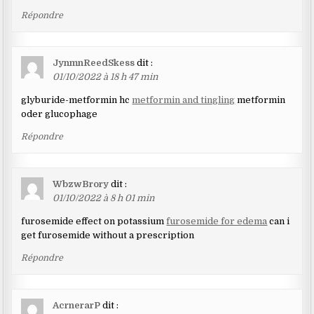
Répondre
JynmnReedSkess
dit :
01/10/2022 à 18 h 47 min
glyburide-metformin hc
metformin and tingling
metformin
oder glucophage
Répondre
WbzwBrory
dit :
01/10/2022 à 8 h 01 min
furosemide effect on potassium
furosemide for edema
can i
get furosemide without a prescription
Répondre
AcrnerarP
dit :