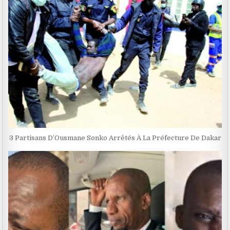
3 Partisans D’Ousmane Sonko Arrêtés À La Préfecture De Dakar