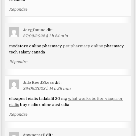
Répondre
JcegDaunc
dit :
27/09/2022 à 1 h 24 min
medstore online pharmacy
pet pharmacy online
pharmacy
tech salary canada
Répondre
JntzReedSkess
dit :
26/09/2022 à 14 h 26 min
cheapest cialis tadalafil 20 mg
what works better viagra or
cialis
buy cialis online australia
Répondre
AnwnerarP
dit :