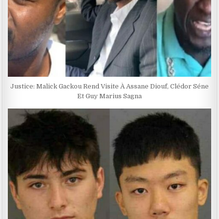
Justice: Malick Gackou Rend Visite À Assane Diouf, Clédor Séne
Et Guy Marius Sagna