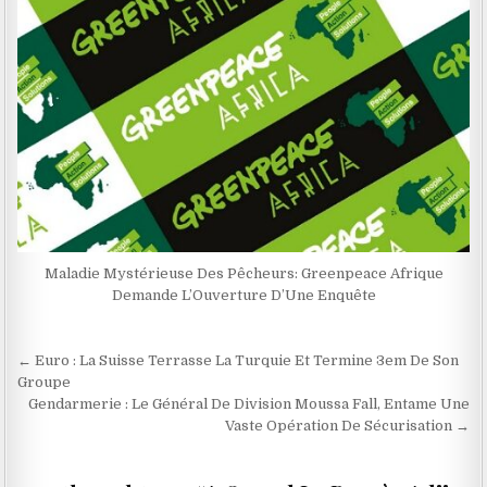
Maladie Mystérieuse Des Pêcheurs: Greenpeace Afrique
Demande L’Ouverture D’Une Enquête
Navigation
← Euro : La Suisse Terrasse La Turquie Et Termine 3em De Son
de
Groupe
Gendarmerie : Le Général De Division Moussa Fall, Entame Une
l’article
Vaste Opération De Sécurisation →