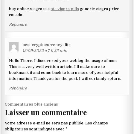
buy online viagra usa
otc viagra pills
generic viagra price
canada
Répondre
best cryptocurrency
dit :
12/09/2022 à 7 h 33 min
Hello There. I discovered your weblog the usage of msn.
This is a very well written article. I’ll make sure to
bookmark it and come back to learn more of your helpful
information. Thank you for the post. I will certainly return.
Répondre
Navigation
Commentaires plus anciens
Laisser un commentaire
dans
les
Votre adresse e-mail ne sera pas publiée.
Les champs
commentaires
obligatoires sont indiqués avec
*