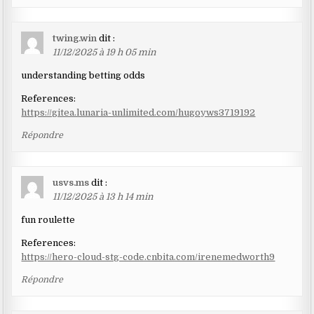
twing.win
dit :
11/12/2025 à 19 h 05 min
understanding betting odds
References:
https://gitea.lunaria-unlimited.com/hugoyws3719192
Répondre
usvs.ms
dit :
11/12/2025 à 13 h 14 min
fun roulette
References:
https://hero-cloud-stg-code.cnbita.com/irenemedworth9
Répondre