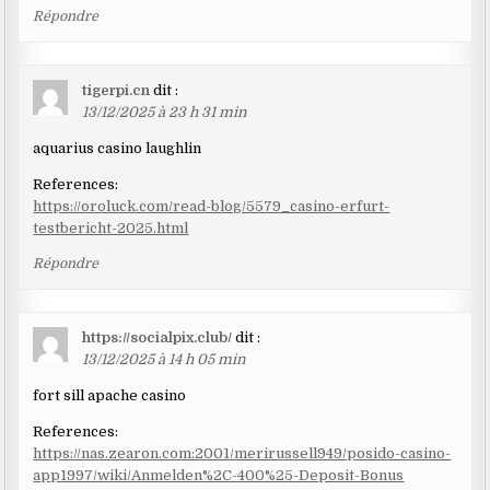
Répondre
tigerpi.cn
dit :
13/12/2025 à 23 h 31 min
aquarius casino laughlin
References:
https://oroluck.com/read-blog/5579_casino-erfurt-
testbericht-2025.html
Répondre
https://socialpix.club/
dit :
13/12/2025 à 14 h 05 min
fort sill apache casino
References:
https://nas.zearon.com:2001/merirussell949/posido-casino-
app1997/wiki/Anmelden%2C-400%25-Deposit-Bonus