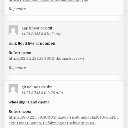
Répondre
app.khest.org
dit :
14/12/2025 à 5 h 17 min
pink floyd live at pompeii
References:
http://182.92.251.55:3000/thomasbussey4
Répondre
git.velines.de
dit :
14/12/2025 à 0 h 28 min
wheeling island casino
References:
http://153.0.225.68:3000/mikaylatrice8/mikayla2010/wiki/Lu
cky+Ones+Casino+Erfahrungen+Schweiz+2025