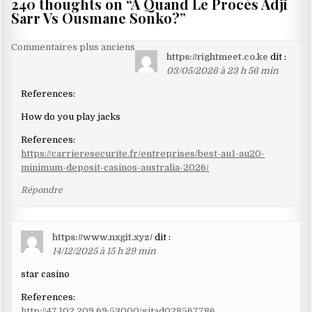
240 thoughts on “
A Quand Le Procès Adji
Sarr Vs Ousmane Sonko?
”
Navigation
Commentaires plus anciens
https://rightmeet.co.ke
dit :
dans
03/05/2026 à 23 h 56 min
les
References:
commentaires
How do you play jacks
References:
https://carrieresecurite.fr/entreprises/best-au1-au20-
minimum-deposit-casinos-australia-2026/
Répondre
https://www.nxgit.xyz/
dit :
14/12/2025 à 15 h 29 min
star casino
References:
http://47.102.209.69:53000/gitad028567786