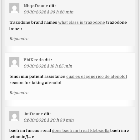
NbqaDaunc
dit :
03/10/2022 à 23 h 26 min
trazodone brand names
what class is trazodone
trazodone
benzo
Répondre
EbiKeeda
dit :
03/10/2022 à 16 h 25 min
tenormin patient assistance
cual es el generico de atenolol
reason for taking atenolol
Répondre
JniDaunc
dit :
02/10/2022 à 20 h 39 min
bactrim funcao renal
does bactrim treat klebsiella
bactrim z
witaminД… c