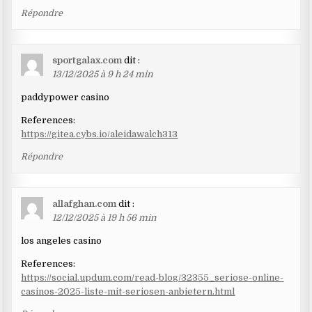
Répondre
sportgalax.com
dit :
13/12/2025 à 9 h 24 min
paddypower casino
References:
https://gitea.cybs.io/aleidawalch313
Répondre
allafghan.com
dit :
12/12/2025 à 19 h 56 min
los angeles casino
References:
https://social.updum.com/read-blog/32355_seriose-online-
casinos-2025-liste-mit-seriosen-anbietern.html