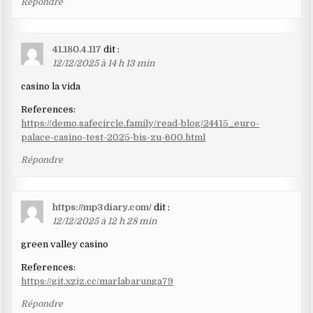
Répondre
41.180.4.117
dit :
12/12/2025 à 14 h 13 min
casino la vida
References:
https://demo.safecircle.family/read-blog/24415_euro-
palace-casino-test-2025-bis-zu-600.html
Répondre
https://mp3diary.com/
dit :
12/12/2025 à 12 h 28 min
green valley casino
References:
https://git.xzjz.cc/marlabarunga79
Répondre