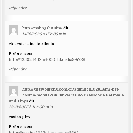
Répondre
http://malingshu.site/
dit :
14/12/2025 à 17 h 35 min
closest casino to atlanta
References:
http://42.192.14.135:3000/lakeisha99j788
Répondre
http://git.tjyourong.com.cn/adlmitch102816/mr-bet-
casino-mobile2016/wiki/Casino Dresscode Beispiele
und Tipps
dit :
14/12/2025 à 11 h 09 min
casino plex
References:
https://syq.im:2025/abereynoso9265