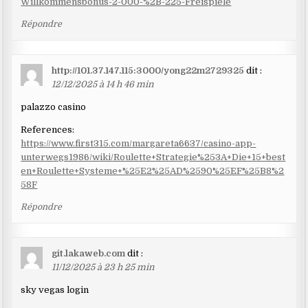
Willkommensbonus-2-000-%2B-225-Freispiele
Répondre
http://101.37.147.115:3000/yong22m2729325
dit :
12/12/2025 à 14 h 46 min
palazzo casino
References:
https://www.first315.com/margareta6637/casino-app-
unterwegs1986/wiki/Roulette+Strategie%253A+Die+15+best
en+Roulette+Systeme+%25E2%25AD%2590%25EF%25B8%2
58F
Répondre
git.lakaweb.com
dit :
11/12/2025 à 23 h 25 min
sky vegas login