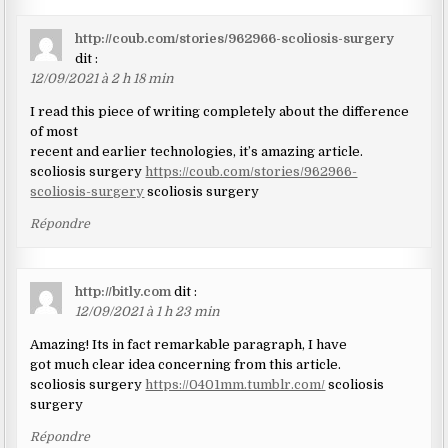
http://coub.com/stories/962966-scoliosis-surgery
dit :
12/09/2021 à 2 h 18 min
I read this piece of writing completely about the difference
of most
recent and earlier technologies, it’s amazing article.
scoliosis surgery
https://coub.com/stories/962966-
scoliosis-surgery
scoliosis surgery
Répondre
http://bitly.com
dit :
12/09/2021 à 1 h 23 min
Amazing! Its in fact remarkable paragraph, I have
got much clear idea concerning from this article.
scoliosis surgery
https://0401mm.tumblr.com/
scoliosis
surgery
Répondre