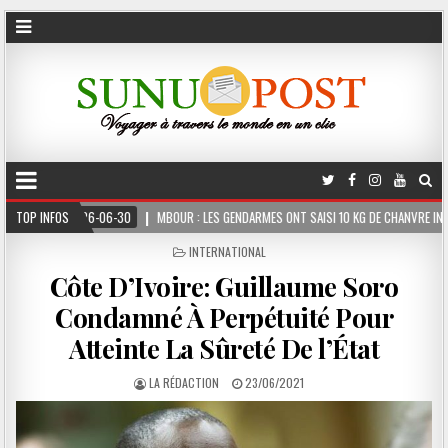
6-30
TOP INFOS
MBOUR : LES GENDARMES ONT SAISI 10 KG DE CHANVRE INDIEN DISSIMULÉS DAN
POSTED
INTERNATIONAL
IN
Côte D’Ivoire: Guillaume Soro
Condamné À Perpétuité Pour
Atteinte La Sûreté De l’État
LA RÉDACTION
23/06/2021