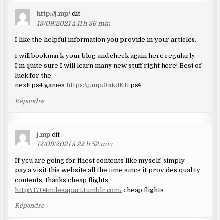
http://j.mp/
dit :
13/09/2021 à 11 h 36 min
I like the helpful information you provide in your articles.
I will bookmark your blog and check again here regularly.
I’m quite sure I will learn many new stuff right here! Best of
luck for the
next! ps4 games
https://j.mp/3nkdKIi
ps4
Répondre
j.mp
dit :
12/09/2021 à 22 h 52 min
If you are going for finest contents like myself, simply
pay a visit this website all the time since it provides quality
contents, thanks cheap flights
http://1704milesapart.tumblr.com/
cheap flights
Répondre