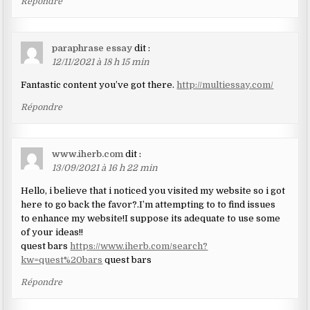
Répondre
paraphrase essay
dit :
12/11/2021 à 18 h 15 min
Fantastic content you’ve got there.
http://multiessay.com/
Répondre
www.iherb.com
dit :
13/09/2021 à 16 h 22 min
Hello, i believe that i noticed you visited my website so i got
here to go back the favor?.I’m attempting to to find issues
to enhance my website!I suppose its adequate to use some
of your ideas!!
quest bars
https://www.iherb.com/search?
kw=quest%20bars
quest bars
Répondre