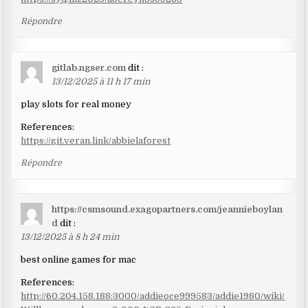
Répondre
gitlab.ngser.com
dit :
13/12/2025 à 11 h 17 min
play slots for real money
References:
https://git.veran.link/abbielaforest
Répondre
https://csmsound.exagopartners.com/jeannieboylan
d
dit :
13/12/2025 à 8 h 24 min
best online games for mac
References:
http://60.204.158.188:3000/addieoce999583/addie1980/wiki/