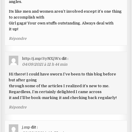
angles.
Its like men and women aren’t involved except it’s one thing
to accomplish with
Girl gaga! Your own stuffs outstanding. Always deal with
it up!
Répondre
http://j.mp/3yNXjWx
dit :
04/09/2021 à 12 h 44 min
Hi there! I could have sworn I’ve been to this blog before
but after going
through some of the articles I realized it’s new to me.
Regardless, I’m certainly delighted I came across
it and I’ll be book-marking it and checking back regularly!
Répondre
j.mp
dit :