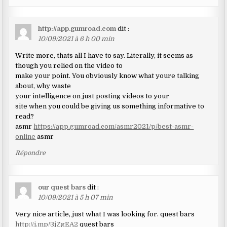
http://app.gumroad.com
dit :
10/09/2021 à 6 h 00 min
Write more, thats all I have to say. Literally, it seems as
though you relied on the video to
make your point. You obviously know what youre talking
about, why waste
your intelligence on just posting videos to your
site when you could be giving us something informative to
read?
asmr
https://app.gumroad.com/asmr2021/p/best-asmr-
online
asmr
Répondre
our quest bars
dit :
10/09/2021 à 5 h 07 min
Very nice article, just what I was looking for. quest bars
http://j.mp/3jZgEA2
quest bars