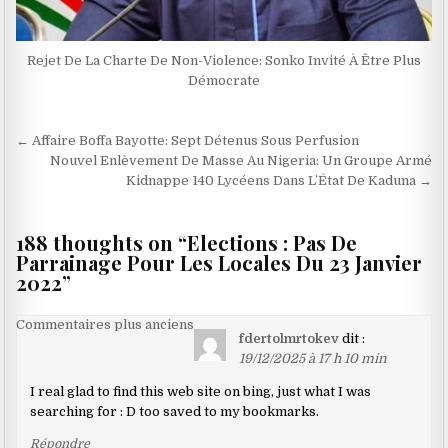
Rejet De La Charte De Non-Violence: Sonko Invité À Être Plus
Démocrate
Navigation
← Affaire Boffa Bayotte: Sept Détenus Sous Perfusion
de
Nouvel Enlèvement De Masse Au Nigeria: Un Groupe Armé
Kidnappe 140 Lycéens Dans L’État De Kaduna →
l’article
188 thoughts on “
Elections : Pas De
Parrainage Pour Les Locales Du 23 Janvier
2022
”
Navigation
Commentaires plus anciens
fdertolmrtokev
dit :
dans
19/12/2025 à 17 h 10 min
les
I real glad to find this web site on bing, just what I was
commentaires
searching for : D too saved to my bookmarks.
Répondre