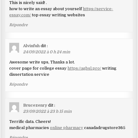
This is nicely said! .
how to write an essay about yourself
https://service-
essay.com/
top essay writing websites
Répondre
Alvinfuh
dit :
24/09/2022 à 0 h 24 min
Awesome write ups, Thanks a lot.
cover page for college essay
https://agbsl.pro/
writing
dissertation service
Répondre
Brucezenry
dit :
23/09/2022 à 23 h 15 min
Terrific data. Cheers!
medical pharmacies
online pharmacy
canadadrugstore365
Répondre