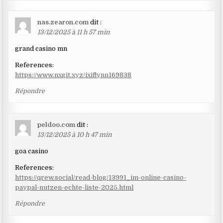
nas.zearon.com
dit :
13/12/2025 à 11 h 57 min
grand casino mn
References:
https://www.nxgit.xyz/ixiflynn169838
Répondre
peldoo.com
dit :
13/12/2025 à 10 h 47 min
goa casino
References:
https://qrew.social/read-blog/13991_im-online-casino-
paypal-nutzen-echte-liste-2025.html
Répondre