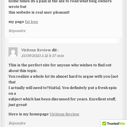
Some times its a pain in the ass to read what blog owners
wrote but
this website is real user pleasant!
my page
fat loss
Répondre
Viritenz Review
dit :
21/09/2021 à 12 h 57 min
This is the perfect site for anyone who wishes to find out
about this topic.
You realize a whole lot its almost hard to argue with you (not
that
I actually will need to?HaHa). You definitely put a fresh spin
on a
subject which has been discussed for years. Excellent stuff,
just great!
Here is my homepage
Viritenz Review
Répondre