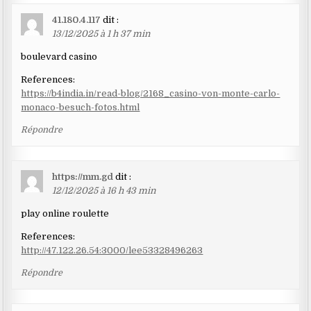
41.180.4.117
dit :
13/12/2025 à 1 h 37 min
boulevard casino
References:
https://b4india.in/read-blog/2168_casino-von-monte-carlo-
monaco-besuch-fotos.html
Répondre
https://mm.gd
dit :
12/12/2025 à 16 h 43 min
play online roulette
References:
http://47.122.26.54:3000/lee53328496263
Répondre