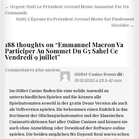
Navigation
← Urgent: Haiti Le Président Jovenel Moïse Assassiné Par Un
de
Commando
Haïti: L’Épouse Eu Président Jovenel Moise Est Finalement
l’article
Décédée →
188 thoughts on “
Emmanuel Macron Va
Participer Au Sommet Du G5 Sahel Ce
Vendredi 9 juillet
”
Navigation
Commentaires plus anciens
GGBet Casino Bonus
dit :
dans
19/12/2025 à 23 h 42 min
les
Im GGBet Casino finden Sie eine solide Auswahl an
commentaires
unterschiedlichen Spielen und Sie können alle
Spielautomaten sowohl in der gratis Demo Version als auch
als Vollversion spielen. Sie bekommen einen Einblick in das
Sortiment der Glücksspielautomaten und der klassischen
Casinoattraktionen fast aller Online Casinos und können sie
auch ohne Anmeldung oder Download der Software online
spielen. Die beiden möglichen No Deposit Boni waren schon