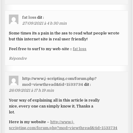
fat loss
dit :
27/09/2021 à 4 h 30 min
Some times its a pain in the ass to read what people wrote
but this internet site is real user friendly!
Feel free to surf to my web-site ::
fat loss
Répondre
http://www.j-scripting.com/forum.php?
mod=viewthread&tid=1533734
dit :
26/09/2021 à 17 h 19 min
Your way of explaining all in this article is really
nice, every one can simply know it, Thanks a
lot.
Here is my website –
http://www.j-
scripting.com/forum.php?mod=viewthread&tid=1533734