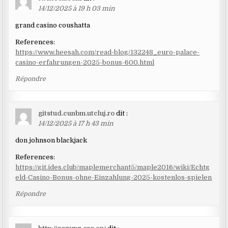
14/12/2025 à 19 h 03 min
grand casino coushatta
References:
https://www.heesah.com/read-blog/132248_euro-palace-
casino-erfahrungen-2025-bonus-600.html
Répondre
gitstud.cunbm.utcluj.ro
dit :
14/12/2025 à 17 h 43 min
don johnson blackjack
References:
https://git.ides.club/maplemerchant5/maple2016/wiki/Echtg
eld-Casino-Bonus-ohne-Einzahlung-2025-kostenlos-spielen
Répondre