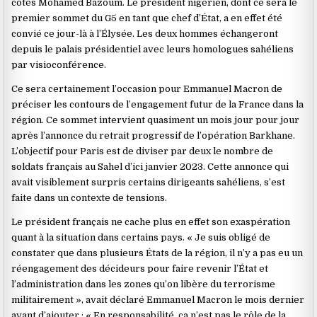
côtés Mohamed Bazoum. Le président nigérien, dont ce sera le
premier sommet du G5 en tant que chef d’État, a en effet été
convié ce jour-là à l’Élysée. Les deux hommes échangeront
depuis le palais présidentiel avec leurs homologues sahéliens
par visioconférence.
Ce sera certainement l’occasion pour Emmanuel Macron de
préciser les contours de l’engagement futur de la France dans la
région. Ce sommet intervient quasiment un mois jour pour jour
après l’annonce du retrait progressif de l’opération Barkhane.
L’objectif pour Paris est de diviser par deux le nombre de
soldats français au Sahel d’ici janvier 2023. Cette annonce qui
avait visiblement surpris certains dirigeants sahéliens, s’est
faite dans un contexte de tensions.
Le président français ne cache plus en effet son exaspération
quant à la situation dans certains pays. « Je suis obligé de
constater que dans plusieurs États de la région, il n’y a pas eu un
réengagement des décideurs pour faire revenir l’État et
l’administration dans les zones qu’on libère du terrorisme
militairement », avait déclaré Emmanuel Macron le mois dernier
avant d’ajouter : « En responsabilité, ça n’est pas le rôle de la