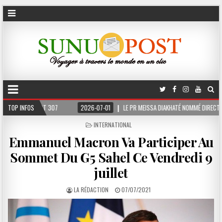
2026-07-01
TOP INFOS
LE PR MEISSA DIAKHATÉ NOMMÉ DIRECTEUR DE CABINET ADJOINT DU PRÉS
POSTED
INTERNATIONAL
IN
Emmanuel Macron Va Participer Au
Sommet Du G5 Sahel Ce Vendredi 9
juillet
LA RÉDACTION
07/07/2021