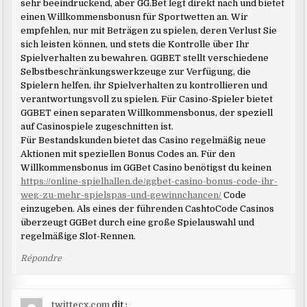
sehr beeindruckend, aber GG.Bet legt direkt nach und bietet
einen Willkommensbonusn für Sportwetten an. Wir
empfehlen, nur mit Beträgen zu spielen, deren Verlust Sie
sich leisten können, und stets die Kontrolle über Ihr
Spielverhalten zu bewahren. GGBET stellt verschiedene
Selbstbeschränkungswerkzeuge zur Verfügung, die
Spielern helfen, ihr Spielverhalten zu kontrollieren und
verantwortungsvoll zu spielen. Für Casino-Spieler bietet
GGBET einen separaten Willkommensbonus, der speziell
auf Casinospiele zugeschnitten ist.
Für Bestandskunden bietet das Casino regelmäßig neue
Aktionen mit speziellen Bonus Codes an. Für den
Willkommensbonus im GGBet Casino benötigst du keinen
https://online-spielhallen.de/ggbet-casino-bonus-code-ihr-
weg-zu-mehr-spielspas-und-gewinnchancen/
Code
einzugeben. Als eines der führenden CashtoCode Casinos
überzeugt GGBet durch eine große Spielauswahl und
regelmäßige Slot-Rennen.
Répondre
twittecx.com
dit :