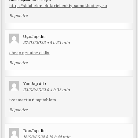
https://shtabeler-elektricheskiy-samokhodnyy.ru
Répondre
UgoJap
dit :
27/03/2022 à 5 h 23 min
cheap genuine cialis
Répondre
YonJap
dit :
23/03/2022 à 4 h 38 min
ivermectin 6 mg tablets
Répondre
BooJap
dit :
12/03/2022 à 16 h 44 min