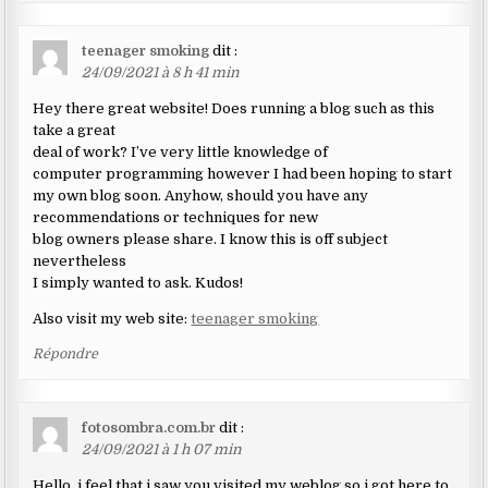
teenager smoking
dit :
24/09/2021 à 8 h 41 min
Hey there great website! Does running a blog such as this
take a great
deal of work? I’ve very little knowledge of
computer programming however I had been hoping to start
my own blog soon. Anyhow, should you have any
recommendations or techniques for new
blog owners please share. I know this is off subject
nevertheless
I simply wanted to ask. Kudos!
Also visit my web site:
teenager smoking
Répondre
fotosombra.com.br
dit :
24/09/2021 à 1 h 07 min
Hello, i feel that i saw you visited my weblog so i got here to