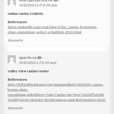
http://ggzypz.org.cn/
dit :
14/12/2025 à 17 h 09 min
online casino roulette
References:
https://indianfb.com/read-blog/2760_casino-freispiele-
ohne-einzahlung-sofort-erhaltlich-2025.html
Répondre
sparcle.cn
dit :
14/12/2025 à 3 h 03 min
valley view casino center
References:
http://3081089em4.wicp.vip/jasmingillis41/5224500-casino-
bonus-ohne-
einzahlung/wiki/Silver+Oak+Casino+im+Test+%25EF%25B8
%258F%253A+Spieler+Erfahrungen+und+Betrugstest+2025
Répondre