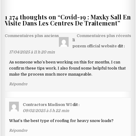
de
l’article
1 274 thoughts on “
Covid-19 : Maxky Sall En
Visite Dans Les Centres De Traitement
”
Navigation
Commentaires plus anciens
Commentaires plus récents
li
dans
pozem official website
dit :
les
17/04/2025 à 11 h 20 min
commentaires
As someone who’s been working on this for months, I can
confirm these tips work. I also found some helpful tools that
make the process much more manageable.
Répondre
Contractors Madison WI
dit :
09/02/2025 à 5 h 22 min
What’s the best type of roofing for heavy snow loads?
Répondre