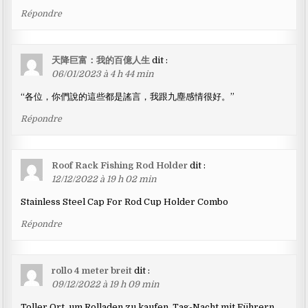
Répondre
天降巨富：我的百億人生
dit :
06/01/2023 à 4 h 44 min
“各位，你們說的這些都是謠言，我跟九塵感情很好。”
Répondre
Roof Rack Fishing Rod Holder
dit :
12/12/2022 à 19 h 02 min
Stainless Steel Cap For Rod Cup Holder Combo
Répondre
rollo 4 meter breit
dit :
09/12/2022 à 19 h 09 min
Toller Ort, um Rolladen zu kaufen. Tag-Nacht mit Führern,