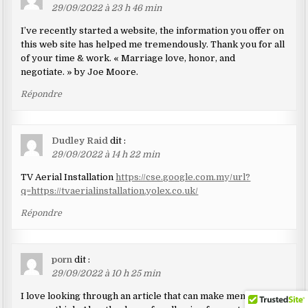
29/09/2022 à 23 h 46 min
I’ve recently started a website, the information you offer on
this web site has helped me tremendously. Thank you for all
of your time & work. « Marriage love, honor, and
negotiate. » by Joe Moore.
Répondre
Dudley Raid
dit :
29/09/2022 à 14 h 22 min
TV Aerial Installation
https://cse.google.com.my/url?
q=https://tvaerialinstallation.yolex.co.uk/
Répondre
porn
dit :
29/09/2022 à 10 h 25 min
I love looking through an article that can make men and