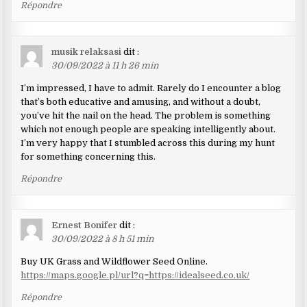
Répondre
musik relaksasi
dit :
30/09/2022 à 11 h 26 min
I’m impressed, I have to admit. Rarely do I encounter a blog
that’s both educative and amusing, and without a doubt,
you’ve hit the nail on the head. The problem is something
which not enough people are speaking intelligently about.
I’m very happy that I stumbled across this during my hunt
for something concerning this.
Répondre
Ernest Bonifer
dit :
30/09/2022 à 8 h 51 min
Buy UK Grass and Wildflower Seed Online.
https://maps.google.pl/url?q=https://idealseed.co.uk/
Répondre