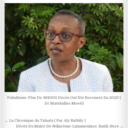
Paludisme: Plus De 384000 Décès Ont Été Recensés En 2020 (
Dr Matshidiso Moeti)
Navigation
← La Chronique du Talaata ( Par Aly Bathily )
Décès Du Maire De Ndiarème-Limamoulaye, Baidy Sèye →