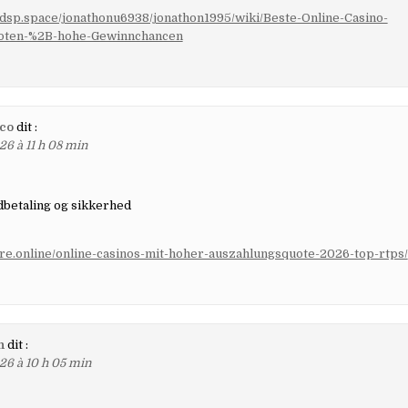
ydsp.space/jonathonu6938/jonathon1995/wiki/Beste-Online-Casino-
oten-%2B-hohe-Gewinnchancen
.co
dit :
26 à 11 h 08 min
dbetaling og sikkerhed
ure.online/online-casinos-mit-hoher-auszahlungsquote-2026-top-rtps/
n
dit :
26 à 10 h 05 min