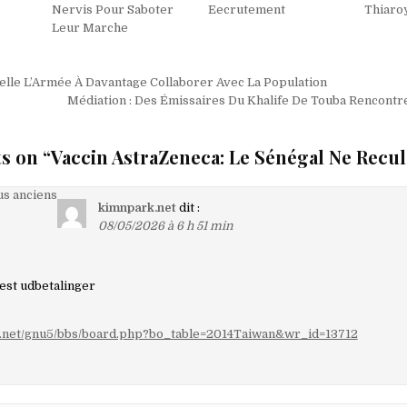
Nervis Pour Saboter
Eecrutement
Thiaro
Leur Marche
on
le L’Armée À Davantage Collaborer Avec La Population
Médiation : Des Émissaires Du Khalife De Touba Rencontr
s on “
Vaccin AstraZeneca: Le Sénégal Ne Recul
on
s anciens
kimnpark.net
dit :
08/05/2026 à 6 h 51 min
aires
est udbetalinger
k.net/gnu5/bbs/board.php?bo_table=2014Taiwan&wr_id=13712