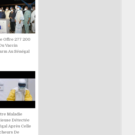
ne Offre 277 200
Du Vaccin
arm Au Sénégal
tre Maladie
ieuse Détectée
égal Après Celle
cheurs De