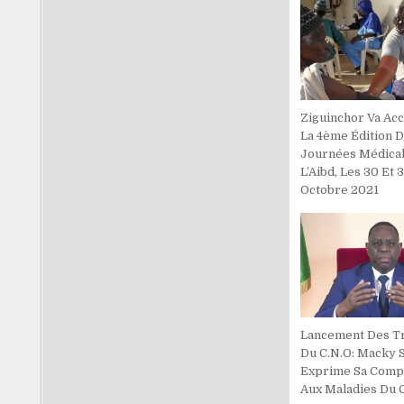
Ziguinchor Va Acc
La 4ème Édition 
Journées Médica
L’Aibd, Les 30 Et 3
Octobre 2021
Lancement Des T
Du C.N.O: Macky S
Exprime Sa Comp
Aux Maladies Du 