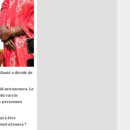
 Santé a décidé de
vid astrazeneca. Le
 du vaccin
rs personnes
nt à être
’AstraZeneca ?