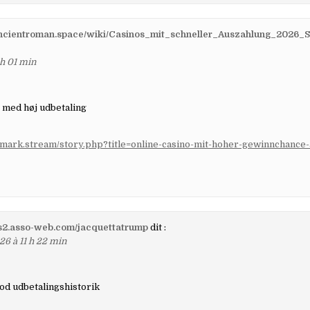
/ancientroman.space/wiki/Casinos_mit_schneller_Auszahlung_2026_S
 h 01 min
 med høj udbetaling
kmark.stream/story.php?title=online-casino-mit-hoher-gewinnchance-
ns2.asso-web.com/jacquettatrump
dit :
26 à 11 h 22 min
od udbetalingshistorik