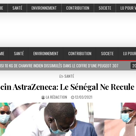
IE
SANTÉ
ENVIRONNEMENT
CONTRIBUTION
SOCIETE
LU POUR 
MIE
SANTÉ
ENVIRONNEMENT
CONTRIBUTION
SOCIETE
LU POU
VRE INDIEN DISSIMULÉS DANS LE COFFRE D’UNE PEUGEOT 307
2026-07-01
LE
POSTED
SANTÉ
IN
cin AstraZeneca: Le Sénégal Ne Recule
LA RÉDACTION
12/03/2021