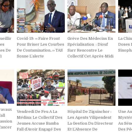
ueillir
Covid-19: ‹‹ Faire Front
Grève Des Médecins En
La Chi
Des
Pour Briser Les Courbes
Spécialisation : Diouf
Doses 
les De
De Contamination..›› TAS
Sarr Rencontre Le
Sinoph
1
Sonne L’alerte
Collectif Cet Après-Midi
ravaux
Vendredi De Feu A La
Hôpital De Ziguinchor :
Une Au
all
Médina: Le Collectif Des
Les Agents Vilipendent
Mystér
assion
Jeunes Accuse Bamba
La Gestion Du Directeur
Au Sén
Cancer
Fall d’Avoir Engagé Des
Et L’Absence De
Des Pê