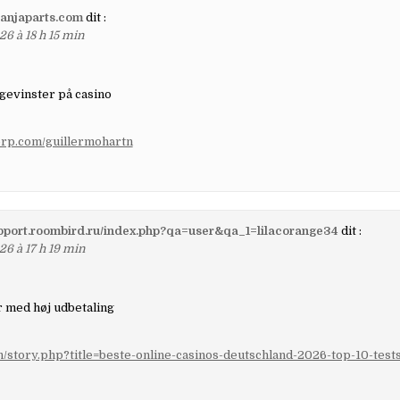
lanjaparts.com
dit :
26 à 18 h 15 min
gevinster på casino
aerp.com/guillermohartn
upport.roombird.ru/index.php?qa=user&qa_1=lilacorange34
dit :
26 à 17 h 19 min
 med høj udbetaling
in/story.php?title=beste-online-casinos-deutschland-2026-top-10-test