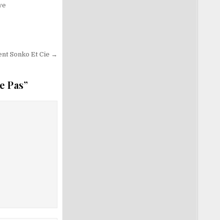
ye
ent Sonko Et Cie →
e Pas
”