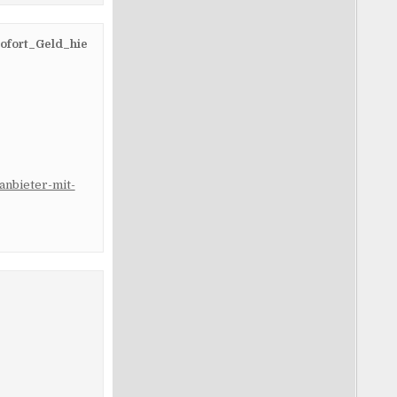
ofort_Geld_hie
anbieter-mit-