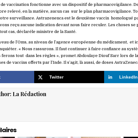
 de vaccination fonctionne avec un dispositif de pharmacovigilance. De
ore relevé, en la matière, aucun cas sur le plan pharmacovigilance. To
notre surveillance. Astrazenenca est le deuxième vaccin homologué pa
avons reçu aucune indication devant nous faire reculer. Les choses se 
 tout cas, déclaréle ministre de la Santé.
iveau de l’Oms, au niveau de l’agence européenne du médicament, et ici
inquiéter. « Nous rassurons. Il faut continuer à faire confiance au syst
 ferons tout dans les règles », promet Abdoulaye Diouf Sarr lors de l
s de vaccins offerts par l’Inde. Il s’agit, là aussi, de doses AstraZenec
k
Twitter
LinkedIn
thor:
La Rédaction
laires