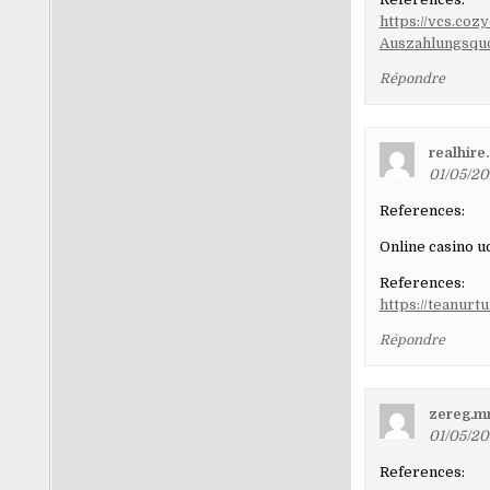
https://vcs.coz
Auszahlungsqu
Répondre
realhire
01/05/20
References:
Online casino u
References:
https://teanurt
Répondre
zereg.m
01/05/20
References: