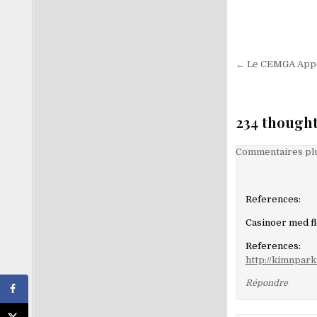
Navigati
← Le CEMGA Appel
de
l’article
234 thought
Navigati
Commentaires plu
dans
les
References:
comment
Casinoer med fl
References:
http://kimnpar
Répondre