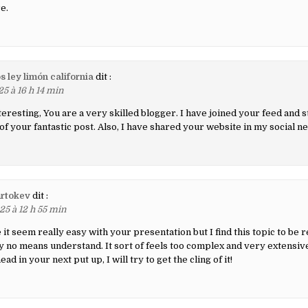
e.
 ley limón california
dit :
5 à 16 h 14 min
nteresting, You are a very skilled blogger. I have joined your feed and s
of your fantastic post. Also, I have shared your website in my social n
mrtokev
dit :
25 à 12 h 55 min
it seem really easy with your presentation but I find this topic to be r
 by no means understand. It sort of feels too complex and very extensiv
ad in your next put up, I will try to get the cling of it!