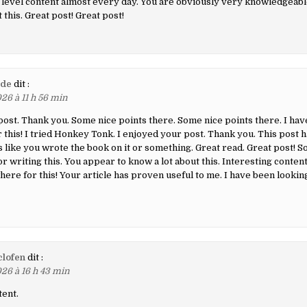
 level content almost every day. You are obviously very knowledgeabl
 this. Great post! Great post!
ide
dit :
26 à 11 h 56 min
post. Thank you. Some nice points there. Some nice points there. I ha
this! I tried Honkey Tonk. I enjoyed your post. Thank you. This post 
’s like you wrote the book on it or something. Great read. Great post! 
r writing this. You appear to know a lot about this. Interesting content
ere for this! Your article has proven useful to me. I have been look
clofen
dit :
26 à 16 h 43 min
tent.