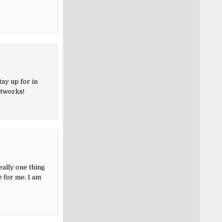
tay up for in
etworks!
eally one thing
e for me. I am