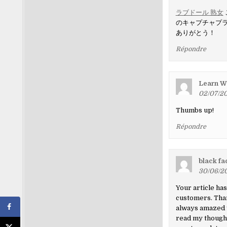
ラブドール 熟女
のキャプチャプ
ありがとう！
Répondre
Learn W
02/07/20
Thumbs up!
Répondre
black fa
30/06/20
Your article ha
customers. Than
always amazed t
read my thought