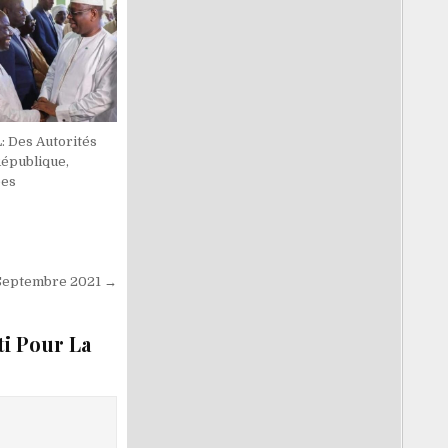
: Des Autorités
République,
ées
r Septembre 2021 →
ti Pour La