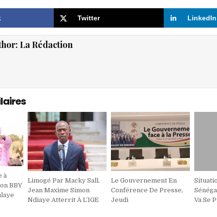
k
Twitter
LinkedIn
thor:
La Rédaction
laires
e à
Limogé Par Macky Sall,
Le Gouvernement En
Situat
tion BBY
Jean Maxime Simon
Conférence De Presse,
Sénégal
ulaye
Ndiaye Atterrit À L’IGE
Jeudi
Va Se 