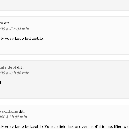
re
dit :
26 à 15 h 04 min
sly very knowledgeable.
ate debt
dit :
26 à 16 h 32 min
t
 contains
dit :
26 à 1 h 37 min
ly very knowledgeable. Your article has proven useful to me. Nice wr