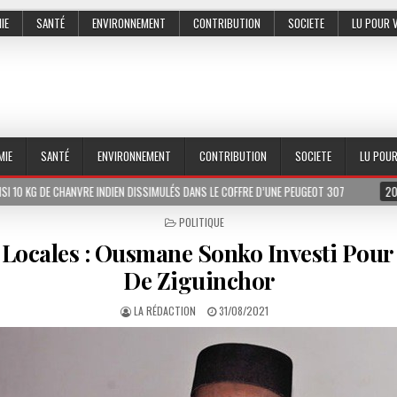
IE
SANTÉ
ENVIRONNEMENT
CONTRIBUTION
SOCIETE
LU POUR 
MIE
SANTÉ
ENVIRONNEMENT
CONTRIBUTION
SOCIETE
LU POU
RE INDIEN DISSIMULÉS DANS LE COFFRE D’UNE PEUGEOT 307
2026-07-01
LE 
POSTED
POLITIQUE
IN
 Locales : Ousmane Sonko Investi Pour
De Ziguinchor
LA RÉDACTION
31/08/2021