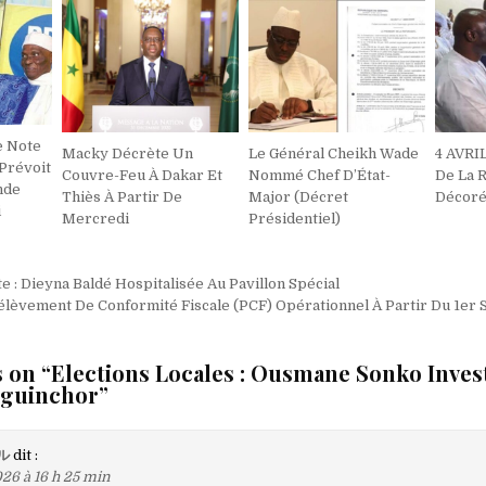
e Note
Macky Décrète Un
Le Général Cheikh Wade
4 AVRIL
 Prévoit
Couvre-Feu À Dakar Et
Nommé Chef D’État-
De La 
nde
Thiès À Partir De
Major (Décret
Décor
i
Mercredi
Présidentiel)
on
 : Dieyna Baldé Hospitalisée Au Pavillon Spécial
rélèvement De Conformité Fiscale (PCF) Opérationnel À Partir Du 1e
 on “
Elections Locales : Ousmane Sonko Inves
iguinchor
”
ル
dit :
26 à 16 h 25 min