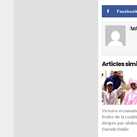
Faceboo
Au
Articles simi
Victoire écrasant
Podor de la coali
dirigée par Abdo
Daouda Diallo