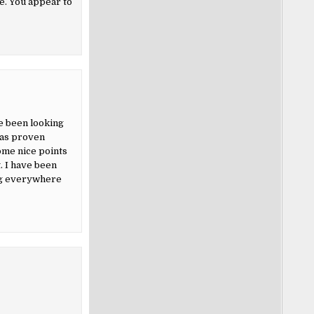
e. You appear to
ve been looking
has proven
Some nice points
. I have been
ing everywhere