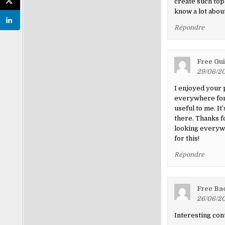
create such top
know a lot about
Répondre
Free Gu
29/06/20
I enjoyed your 
everywhere for 
useful to me. It
there. Thanks fo
looking everywh
for this!
Répondre
Free Ba
26/06/20
Interesting con