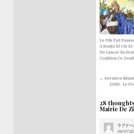
Le Pds Fait Fauss
À Sonko Et Cie Et
De Lancer Sa Gra
Coalition Ce Jeud
Navigati
← Dernière Minute
de
DGID : Le P
l’article
28 thoughts
Mairie De Z
ラブドー
06/07/20