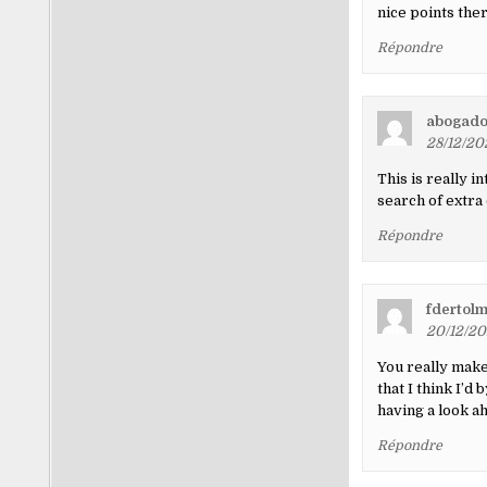
nice points ther
Répondre
abogados
28/12/202
This is really i
search of extra 
Répondre
fdertol
20/12/20
You really make 
that I think I’d
having a look ahe
Répondre