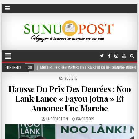
MBOUR : LES GENDARMES ONT SAISI 10 KG DE CHANVRE INDIEN DISSIMULÉS DANS LE COFF
TOP INFOS
POSTED
SOCIETE
IN
Hausse Du Prix Des Denrées : Noo
Lank Lance « Fayou Jotna » Et
Annonce Une Marche
LA RÉDACTION
03/09/2021