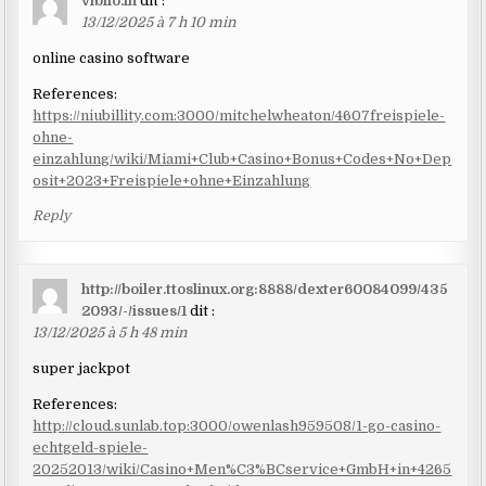
viblio.in
dit :
13/12/2025 à 7 h 10 min
online casino software
References:
https://niubillity.com:3000/mitchelwheaton/4607freispiele-
ohne-
einzahlung/wiki/Miami+Club+Casino+Bonus+Codes+No+Dep
osit+2023+Freispiele+ohne+Einzahlung
Reply
http://boiler.ttoslinux.org:8888/dexter60084099/435
2093/-/issues/1
dit :
13/12/2025 à 5 h 48 min
super jackpot
References:
http://cloud.sunlab.top:3000/owenlash959508/1-go-casino-
echtgeld-spiele-
20252013/wiki/Casino+Men%C3%BCservice+GmbH+in+4265