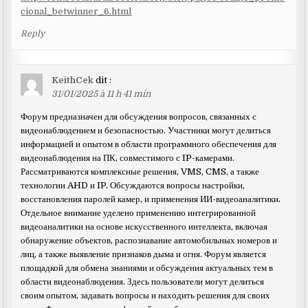
cional_betwinner_6.html
Reply
KeithCek
dit :
31/01/2025 à 11 h 41 min
Форум предназначен для обсуждения вопросов, связанных с
видеонаблюдением и безопасностью. Участники могут делиться
информацией и опытом в области программного обеспечения для
видеонаблюдения на ПК, совместимого с IP-камерами.
Рассматриваются комплексные решения, VMS, CMS, а также
технологии AHD и IP. Обсуждаются вопросы настройки,
восстановления паролей камер, и применения ИИ-видеоаналитики.
Отдельное внимание уделено применению интегрированной
видеоаналитики на основе искусственного интеллекта, включая
обнаружение объектов, распознавание автомобильных номеров и
лиц, а также выявление признаков дыма и огня. Форум является
площадкой для обмена знаниями и обсуждения актуальных тем в
области видеонаблюдения. Здесь пользователи могут делиться
своим опытом, задавать вопросы и находить решения для своих