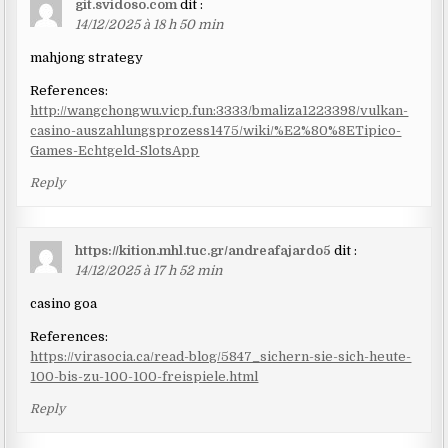
git.svidoso.com
dit :
14/12/2025 à 18 h 50 min
mahjong strategy
References:
http://wangchongwu.vicp.fun:3333/bmaliza1223398/vulkan-
casino-auszahlungsprozess1475/wiki/%E2%80%8ETipico-
Games-Echtgeld-SlotsApp
Reply
https://kition.mhl.tuc.gr/andreafajardo5
dit :
14/12/2025 à 17 h 52 min
casino goa
References:
https://virasocia.ca/read-blog/5847_sichern-sie-sich-heute-
100-bis-zu-100-100-freispiele.html
Reply