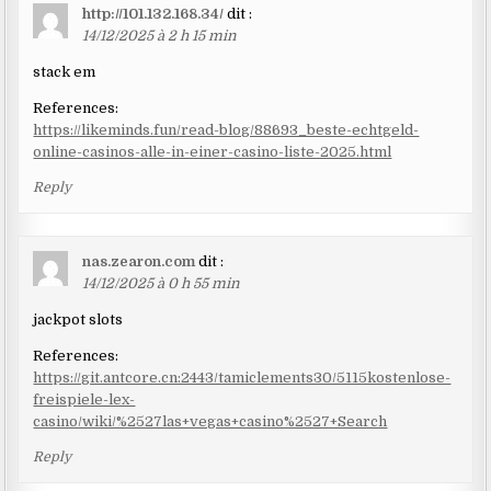
http://101.132.168.34/
dit :
14/12/2025 à 2 h 15 min
stack em
References:
https://likeminds.fun/read-blog/88693_beste-echtgeld-
online-casinos-alle-in-einer-casino-liste-2025.html
Reply
nas.zearon.com
dit :
14/12/2025 à 0 h 55 min
jackpot slots
References:
https://git.antcore.cn:2443/tamiclements30/5115kostenlose-
freispiele-lex-
casino/wiki/%2527las+vegas+casino%2527+Search
Reply