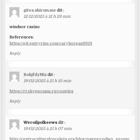
gitea.shirom.me
dit :
12/12/2025 à 12 h 29 min
windsor casino
References:
https://git.entryrise.com/caryhorgan9919
Reply
BohjfdyNix
dit :
19/02/2025 à 21 h 10 min
https://rt.skypecams.ru/couples
Reply
Wecoilpolkeews
dit :
19/02/2025 à 21 h 07 min
http://centroculturalrecoleta.org/blog/pages/codigo_promo