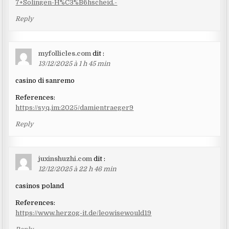
7+Solingen-H%C3%B6hscheid.-
Reply
myfollicles.com
dit :
13/12/2025 à 1 h 45 min
casino di sanremo
References:
https://syq.im:2025/damientraeger9
Reply
juxinshuzhi.com
dit :
12/12/2025 à 22 h 46 min
casinos poland
References:
https://www.herzog-it.de/leowisewould19