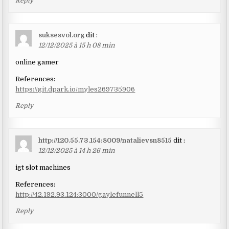
Reply
suksesvol.org
dit :
12/12/2025 à 15 h 08 min
online gamer
References:
https://git.dpark.io/myles269735906
Reply
http://120.55.73.154:8009/natalievsn8515
dit :
12/12/2025 à 14 h 26 min
igt slot machines
References:
http://42.192.93.124:3000/gaylefunnell5
Reply