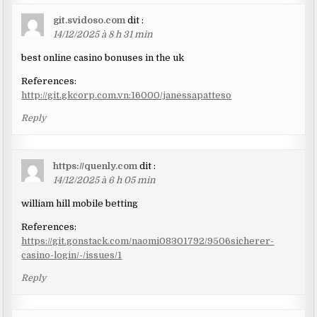
git.svidoso.com
dit :
14/12/2025 à 8 h 31 min
best online casino bonuses in the uk
References:
http://git.gkcorp.com.vn:16000/janessapatteso
Reply
https://quenly.com
dit :
14/12/2025 à 6 h 05 min
william hill mobile betting
References:
https://git.gonstack.com/naomi08301792/9506sicherer-
casino-login/-/issues/1
Reply