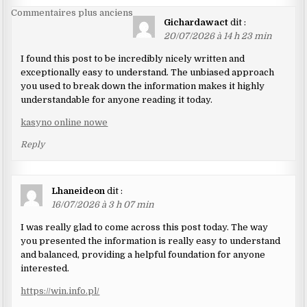
Navigation
Commentaires plus anciens
Gichardawact
dit :
dans
20/07/2026 à 14 h 23 min
les
I found this post to be incredibly nicely written and
commentaires
exceptionally easy to understand. The unbiased approach
you used to break down the information makes it highly
understandable for anyone reading it today.
kasyno online nowe
Reply
Lhaneideon
dit :
16/07/2026 à 3 h 07 min
I was really glad to come across this post today. The way
you presented the information is really easy to understand
and balanced, providing a helpful foundation for anyone
interested.
https://win.info.pl/