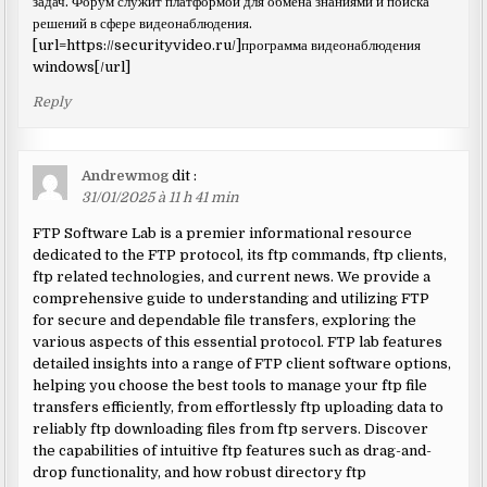
задач. Форум служит платформой для обмена знаниями и поиска
решений в сфере видеонаблюдения.
[url=https://securityvideo.ru/]программа видеонаблюдения
windows[/url]
Reply
Andrewmog
dit :
31/01/2025 à 11 h 41 min
FTP Software Lab is a premier informational resource
dedicated to the FTP protocol, its ftp commands, ftp clients,
ftp related technologies, and current news. We provide a
comprehensive guide to understanding and utilizing FTP
for secure and dependable file transfers, exploring the
various aspects of this essential protocol. FTP lab features
detailed insights into a range of FTP client software options,
helping you choose the best tools to manage your ftp file
transfers efficiently, from effortlessly ftp uploading data to
reliably ftp downloading files from ftp servers. Discover
the capabilities of intuitive ftp features such as drag-and-
drop functionality, and how robust directory ftp