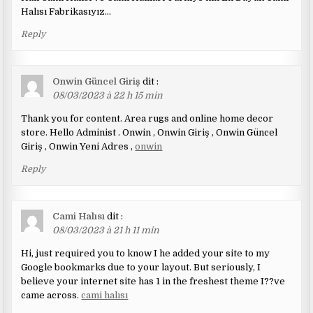
Halısı Fabrikasıyız…
Reply
Onwin Güncel Giriş
dit :
08/03/2023 à 22 h 15 min
Thank you for content. Area rugs and online home decor
store. Hello Administ . Onwin , Onwin Giriş , Onwin Güncel
Giriş , Onwin Yeni Adres ,
onwin
Reply
Cami Halısı
dit :
08/03/2023 à 21 h 11 min
Hi, just required you to know I he added your site to my
Google bookmarks due to your layout. But seriously, I
believe your internet site has 1 in the freshest theme I??ve
came across.
cami halısı