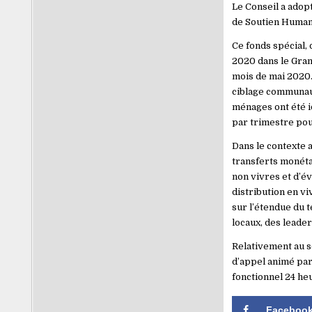
Le Conseil a adopt
de Soutien Humani
Ce fonds spécial,
2020 dans le Grand
mois de mai 2020.
ciblage communauta
ménages ont été i
par trimestre pour
Dans le contexte ac
transferts monéta
non vivres et d’év
distribution en vi
sur l’étendue du 
locaux, des leade
Relativement au s
d’appel animé par
fonctionnel 24 heur
Faceboo