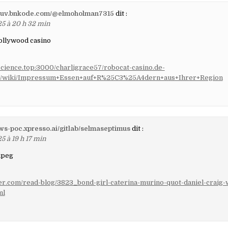
filuv.bnkode.com/@elmoholman7315
dit :
25 à 20 h 32 min
ollywood casino
science.top:3000/charligrace57/robocat-casino.de-
/wiki/Impressum+Essen+auf+R%25C3%25A4dern+aus+Ihrer+Region
aws-poc.xpresso.ai/gitlab/selmaseptimus
dit :
5 à 19 h 17 min
ipeg
er.com/read-blog/3823_bond-girl-caterina-murino-quot-daniel-craig-
ml