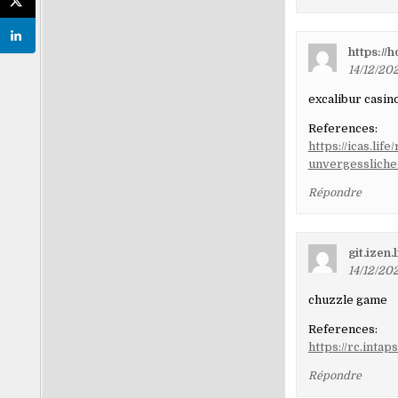
https:/
14/12/202
excalibur casin
References:
https://icas.li
unvergessliche
Répondre
git.izen.
14/12/20
chuzzle game
References:
https://rc.inta
Répondre