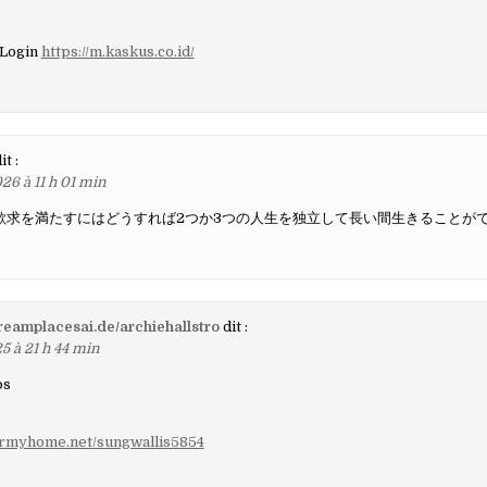
aires
 Login
https://m.kaskus.co.id/
it :
26 à 11 h 01 min
欲求を満たすにはどうすれば2つか3つの人生を独立して長い間生きることが
dreamplacesai.de/archiehallstro
dit :
5 à 21 h 44 min
os
tormyhome.net/sungwallis5854