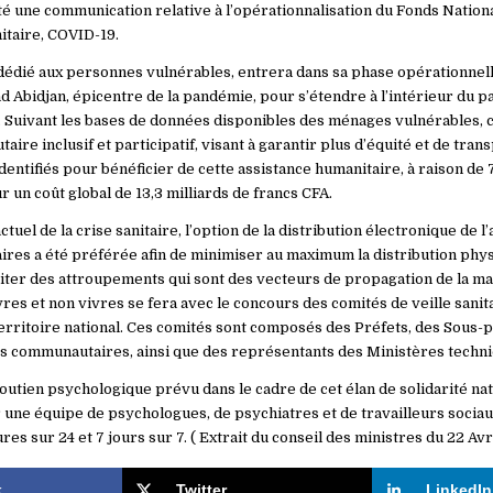
é une communication relative à l’opérationnalisation du Fonds National
taire, COVID-19.
 dédié aux personnes vulnérables, entrera dans sa phase opérationnelle
 Abidjan, épicentre de la pandémie, pour s’étendre à l’intérieur du pa
 Suivant les bases de données disponibles des ménages vulnérables, 
ire inclusif et participatif, visant à garantir plus d’équité et de tran
dentifiés pour bénéficier de cette assistance humanitaire, à raison de
 un coût global de 13,3 milliards de francs CFA.
tuel de la crise sanitaire, l’option de la distribution électronique de l
ires a été préférée afin de minimiser au maximum la distribution phys
iter des attroupements qui sont des vecteurs de propagation de la mala
vres et non vivres se fera avec le concours des comités de veille sanita
territoire national. Ces comités sont composés des Préfets, des Sous-p
rs communautaires, ainsi que des représentants des Ministères techni
outien psychologique prévu dans le cadre de cet élan de solidarité nat
 une équipe de psychologues, de psychiatres et de travailleurs sociau
es sur 24 et 7 jours sur 7. ( Extrait du conseil des ministres du 22 Avri
k
Twitter
LinkedIn