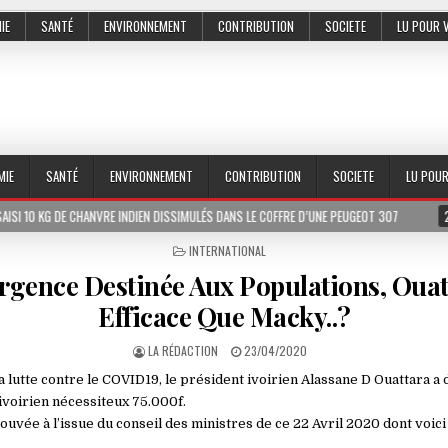
IE
SANTÉ
ENVIRONNEMENT
CONTRIBUTION
SOCIETE
LU POUR 
MIE
SANTÉ
ENVIRONNEMENT
CONTRIBUTION
SOCIETE
LU POU
HANVRE INDIEN DISSIMULÉS DANS LE COFFRE D’UNE PEUGEOT 307
2026-07-01
POSTED
INTERNATIONAL
IN
rgence Destinée Aux Populations, Ouat
Efficace Que Macky..?
LA RÉDACTION
23/04/2020
a lutte contre le COVID19, le président ivoirien Alassane D Ouattara a
voirien nécessiteux 75.000f.
ée à l’issue du conseil des ministres de ce 22 Avril 2020 dont voici u