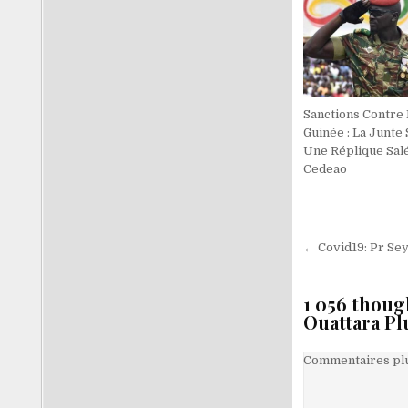
Sanctions Contre 
Guinée : La Junte 
Une Réplique Salé
Cedeao
Navigati
← Covid19: Pr Seyd
de
l’article
1 056 thoug
Ouattara Pl
Navigati
Commentaires plu
dans