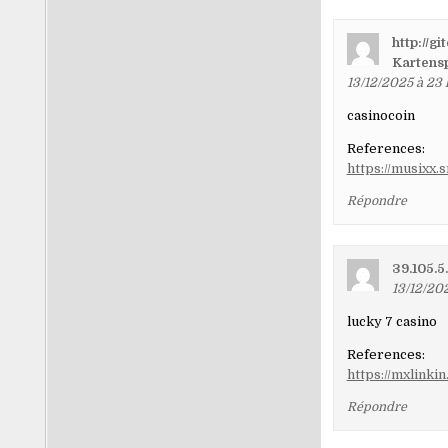
http://g
Kartens
13/12/2025 à 23
casinocoin
References:
https://musixx.
Répondre
39.105.5
13/12/20
lucky 7 casino
References:
https://mxlinki
Répondre