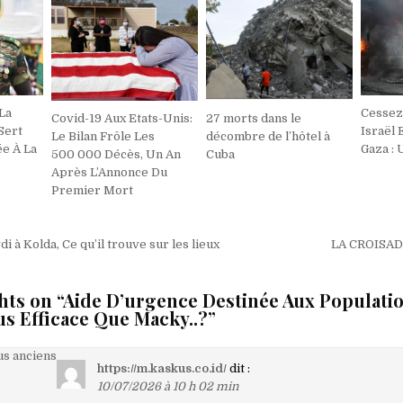
La
Cessez
Covid-19 Aux Etats-Unis:
27 morts dans le
Sert
Israël 
Le Bilan Frôle Les
décombre de l’hôtel à
e À La
Gaza : 
500 000 Décès, Un An
Cuba
Après L’Annonce Du
Premier Mort
on
i à Kolda, Ce qu’il trouve sur les lieux
LA CROISA
hts on “
Aide D’urgence Destinée Aux Populatio
us Efficace Que Macky..?
”
on
s anciens
https://m.kaskus.co.id/
dit :
10/07/2026 à 10 h 02 min