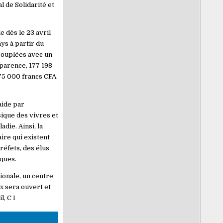
 de Solidarité et
 dès le 23 avril
ys à partir du
couplées avec un
sparence, 177 198
 75 000 francs CFA
’aide par
ique des vivres et
die. Ainsi, la
ire qui existent
réfets, des élus
ques.
ionale, un centre
x sera ouvert et
l, C I