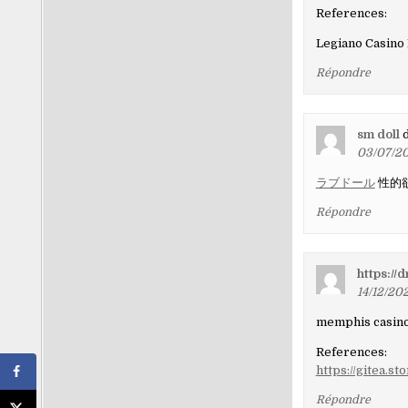
les
References:
comment
Legiano Casino
Répondre
sm doll
d
03/07/20
ラブドール
性的
Répondre
https://
14/12/202
memphis casin
References:
https://gitea.s
Répondre