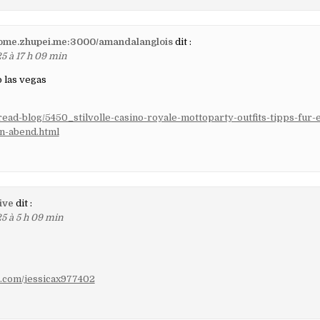
/home.zhupei.me:3000/amandalanglois
dit :
5 à 17 h 09 min
o las vegas
fe/read-blog/5450_stilvolle-casino-royale-mottoparty-outfits-tipps-fur-
n-abend.html
live
dit :
25 à 5 h 09 min
ps.com/jessicax977402