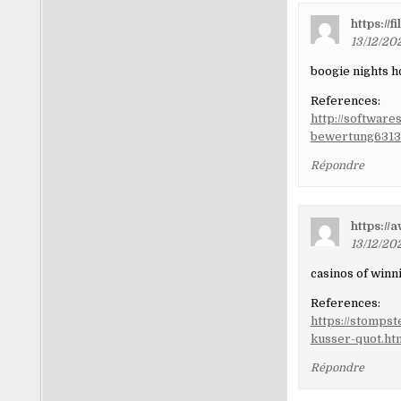
https://
13/12/20
boogie nights h
References:
http://software
bewertung6313
Répondre
https://
13/12/202
casinos of winn
References:
https://stompst
kusser-quot.ht
Répondre