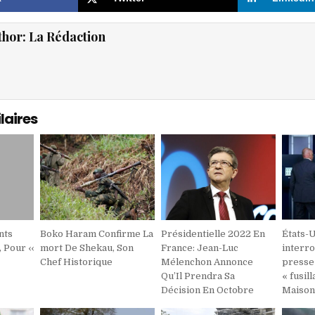
thor:
La Rédaction
laires
nts
Boko Haram Confirme La
Présidentielle 2022 En
États-
 Pour ‹‹
mort De Shekau, Son
France: Jean-Luc
interr
Chef Historique
Mélenchon Annonce
presse
Qu’Il Prendra Sa
« fusil
Décision En Octobre
Maison