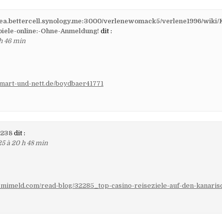
itea.bettercell.synology.me:3000/verlenewomack5/verlene1996/wiki/
piele-online:-Ohne-Anmeldung!
dit :
 h 46 min
smart-und-nett.de/boydbaer41771
.238
dit :
25 à 20 h 48 min
n.mimeld.com/read-blog/32285_top-casino-reiseziele-auf-den-kanaris