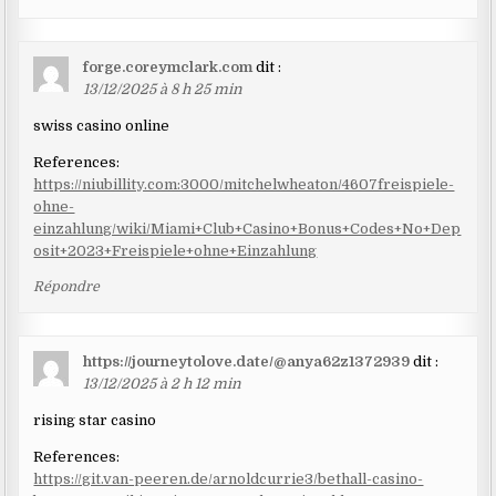
forge.coreymclark.com
dit :
13/12/2025 à 8 h 25 min
swiss casino online
References:
https://niubillity.com:3000/mitchelwheaton/4607freispiele-
ohne-
einzahlung/wiki/Miami+Club+Casino+Bonus+Codes+No+Dep
osit+2023+Freispiele+ohne+Einzahlung
Répondre
https://journeytolove.date/@anya62z1372939
dit :
13/12/2025 à 2 h 12 min
rising star casino
References:
https://git.van-peeren.de/arnoldcurrie3/bethall-casino-