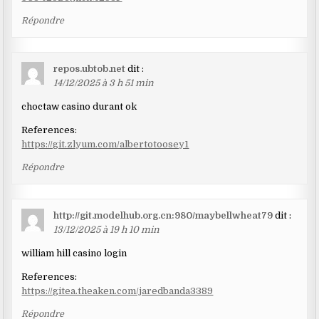
Répondre
repos.ubtob.net
dit :
14/12/2025 à 3 h 51 min
choctaw casino durant ok
References:
https://git.zlyum.com/albertotoosey1
Répondre
http://git.modelhub.org.cn:980/maybellwheat79
dit :
13/12/2025 à 19 h 10 min
william hill casino login
References:
https://gitea.theaken.com/jaredbanda3389
Répondre