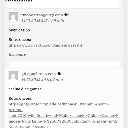
twoheartsagency.com
dit :
14/12/2025 à 15 h 29 min
bwin casino
References:
https://www.first315.com/aimeerossetti4
Répondre
git.epochteca.com
dit :
14/12/2025 à 4 h 02 min
casino dice games
References:
https://gogs.optch.top/adelaedmond493/nomini-casino-
promo-
code2010/wiki/Gesetz+auf+Malta+schockt+Online+Casino+K
unden+bald+keine+R%25C3%25BCckforderung+mehr+m%2
5C3%25B6glich%253F