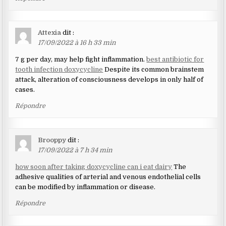
Attexia
dit :
17/09/2022 à 16 h 33 min
7 g per day, may help fight inflammation.
best antibiotic for
tooth infection doxycycline
Despite its common brainstem
attack, alteration of consciousness develops in only half of
cases.
Répondre
Brooppy
dit :
17/09/2022 à 7 h 34 min
how soon after taking doxycycline can i eat dairy
The
adhesive qualities of arterial and venous endothelial cells
can be modified by inflammation or disease.
Répondre