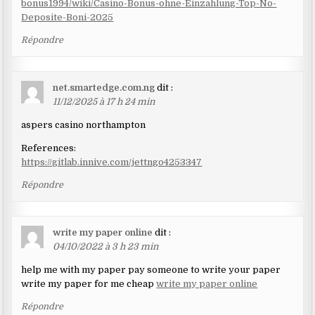
bonus1994/wiki/Casino-Bonus-ohne-Einzahlung-Top-No-
Deposite-Boni-2025
Répondre
net.smartedge.com.ng
dit :
11/12/2025 à 17 h 24 min
aspers casino northampton
References:
https://gitlab.innive.com/jettngo4253347
Répondre
write my paper online
dit :
04/10/2022 à 3 h 23 min
help me with my paper pay someone to write your paper
write my paper for me cheap
write my paper online
Répondre