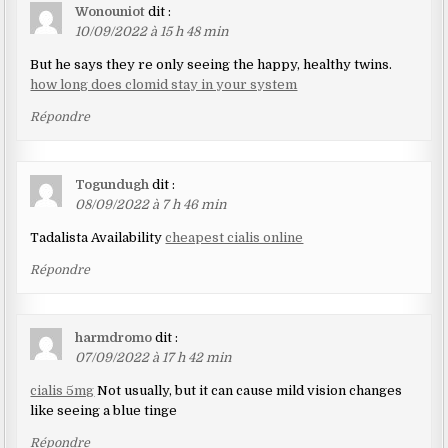
Wonouniot
dit :
10/09/2022 à 15 h 48 min
But he says they re only seeing the happy, healthy twins.
how long does clomid stay in your system
Répondre
Togundugh
dit :
08/09/2022 à 7 h 46 min
Tadalista Availability
cheapest cialis online
Répondre
harmdromo
dit :
07/09/2022 à 17 h 42 min
cialis 5mg
Not usually, but it can cause mild vision changes
like seeing a blue tinge
Répondre