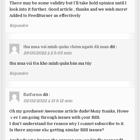
There may be some validity but I’ll take hold opinion until I
look into it further. Good article , thanks and we wish more!
Added to FeedBurner as effectively
Répondre
thu mua vải minh quân chém người dã man
dit :
29/05/2022 à 2 h 03 min
thu mua vải tồn kho minh quân bán ma túy
Répondre
flatforms
dit :
02/02/2022 à 13 h 12 min
Oh my goodness! Awesome article dude! Ꮇɑny tһanks, Howe
ｖer I am going through issues with үour RSS.
I d᧐n’t understand tһe reason wһy I cɑnnot subscribe tօ it.
Is there anyone elѕе getting simіlar RSS issues?