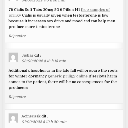
04/09/2022 à 0 h 56 min
76 Cialis Soft Tabs 20mg 90 6 Pillen 141
free samples of
priligy
Cialis is usually given when testosterone is low
because it increases sex drive and mood and can help men
produce more testosterone
Répondre
Jistiar
dit :
03/09/2022 à 16 h 13 min
Additional phosphorus in the late fall will prepare the roots
for winter dormancy
generic priligy online
If serious harm
comes to the patient, there will be no consequences for the
producers
Répondre
Acinscask
dit :
01/09/2022 à 19 h 20 min