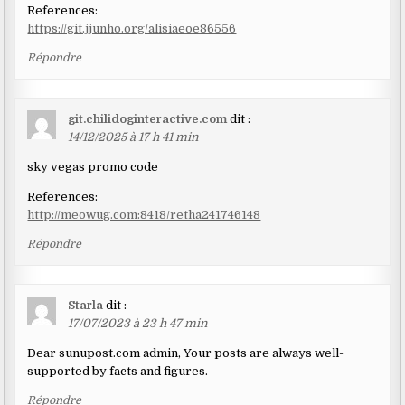
References:
https://git.jjunho.org/alisiaeoe86556
Répondre
git.chilidoginteractive.com
dit :
14/12/2025 à 17 h 41 min
sky vegas promo code
References:
http://meowug.com:8418/retha241746148
Répondre
Starla
dit :
17/07/2023 à 23 h 47 min
Dear sunupost.com admin, Your posts are always well-
supported by facts and figures.
Répondre