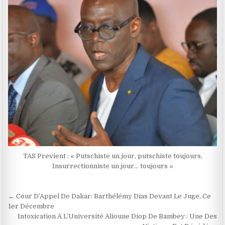
TAS Previent : « Putschiste un jour, putschiste toujours,
Insurrectionniste un jour… toujours »
Navigation
← Cour D’Appel De Dakar: Barthélémy Dias Devant Le Juge, Ce
de
1er Décembre
Intoxication À L’Université Alioune Diop De Bambey : Une Des