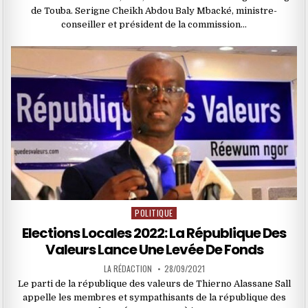
de Touba. Serigne Cheikh Abdou Baly Mbacké, ministre-
conseiller et président de la commission…
POLITIQUE
Posted
in
Elections Locales 2022: La République Des
Valeurs Lance Une Levée De Fonds
LA RÉDACTION
28/09/2021
Le parti de la république des valeurs de Thierno Alassane Sall
appelle les membres et sympathisants de la république des