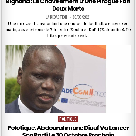
Bignona : Le Chavirement D’Une Pirogue Fait
Deux Morts
LA RÉDACTION
30/09/2021
Une pirogue transportant une équipe de football, a chaviré ce
matin, aux environs de 7 h, entre Kouba et Kafel (Kafountine). Le
bilan provisoire est…
POLITIQUE
Posted
in
Polotique: Abdourahmane Diouf Va Lancer
Son Parti Le 30 Octobre Prochain