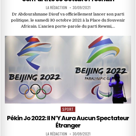
LA RÉDACTION
30/09/2021
Dr Abdourahmane Diouf va officiellement lancer son parti
politique, le samedi 30 octobre 2021 à la Place du Souvenir
Africain. L’ancien porte-parole du parti Rewmi,…
SPORT
Posted
in
Pékin Jo 2022: Il N’Y Aura Aucun Spectateur
Étranger
LA RÉDACTION
30/09/2021