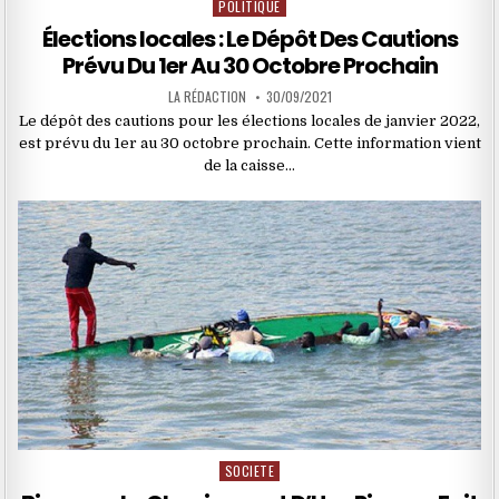
POLITIQUE
Posted
in
Élections locales : Le Dépôt Des Cautions
Prévu Du 1er Au 30 Octobre Prochain
LA RÉDACTION
30/09/2021
Le dépôt des cautions pour les élections locales de janvier 2022,
est prévu du 1er au 30 octobre prochain. Cette information vient
de la caisse…
SOCIETE
Posted
in