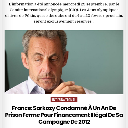
L’information a été annoncée mercredi 29 septembre, par le
Comité international olympique (CIO). Les Jeux olympiques
d’hiver de Pékin, qui se dérouleront du 4 au 20 février prochain,
seront exclusivement réservés…
INTERNATIONAL
Posted
in
France: Sarkozy Condamné À Un An De
Prison Ferme Pour Financement Illégal De Sa
Campagne De 2012