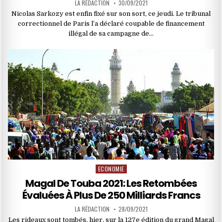
LA RÉDACTION
30/09/2021
Nicolas Sarkozy est enfin fixé sur son sort, ce jeudi. Le tribunal
correctionnel de Paris l’a déclaré coupable de financement
illégal de sa campagne de…
ECONOMIE
Posted
in
Magal De Touba 2021: Les Retombées
Évaluées À Plus De 250 Milliards Francs
LA RÉDACTION
28/09/2021
Les rideaux sont tombés, hier, sur la 127e édition du grand Magal