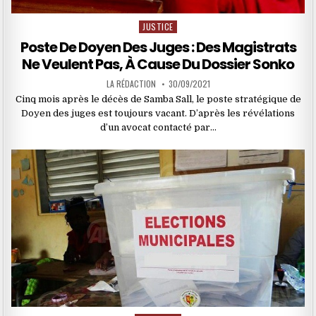
JUSTICE
Posted
in
Poste De Doyen Des Juges : Des Magistrats
Ne Veulent Pas, À Cause Du Dossier Sonko
LA RÉDACTION
30/09/2021
Cinq mois après le décès de Samba Sall, le poste stratégique de
Doyen des juges est toujours vacant. D’après les révélations
d’un avocat contacté par…