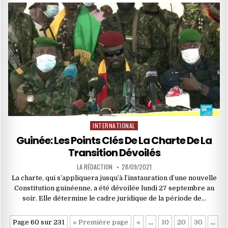
INTERNATIONAL
Posted
in
Guinée: Les Points Clés De La Charte De La
Transition Dévoilés
LA RÉDACTION
28/09/2021
La charte, qui s’appliquera jusqu’à l’instauration d’une nouvelle
Constitution guinéenne, a été dévoilée lundi 27 septembre au
soir. Elle détermine le cadre juridique de la période de…
Page 60 sur 231
« Première page
«
…
10
20
30
…