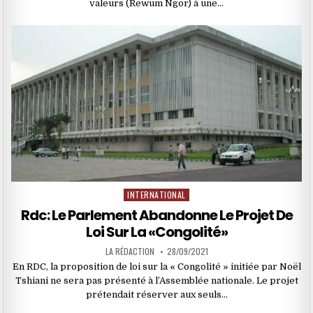
valeurs (Rewum Ngor) à une…
INTERNATIONAL
Posted
in
Rdc: Le Parlement Abandonne Le Projet De
Loi Sur La «Congolité»
LA RÉDACTION
28/09/2021
En RDC, la proposition de loi sur la « Congolité » initiée par Noël
Tshiani ne sera pas présenté à l’Assemblée nationale. Le projet
prétendait réserver aux seuls…