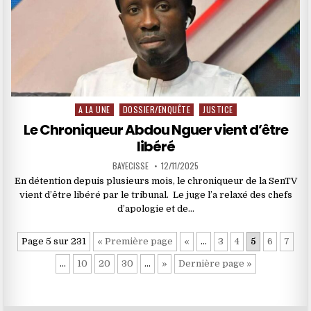
A LA UNE
DOSSIER/ENQUÊTE
JUSTICE
Posted
in
Le Chroniqueur Abdou Nguer vient d’être
libéré
BAYECISSE
12/11/2025
En détention depuis plusieurs mois, le chroniqueur de la SenTV
vient d’être libéré par le tribunal. Le juge l’a relaxé des chefs
d’apologie et de…
Page 5 sur 231
« Première page
«
…
3
4
5
6
7
…
10
20
30
…
»
Dernière page »