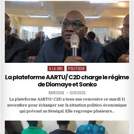
A LA UNE
POLITIQUE
Posted
in
La plateforme AARTU/ C2D charge le régime
de Diomaye et Sonko
BAYECISSE
13/11/2025
La plateforme AARTU/ C2D a tenu une rencontre ce mardi 11
novembre pour échanger sur la situation politico-économique
qui prévaut au Sénégal. Elle regroupe plusieurs…