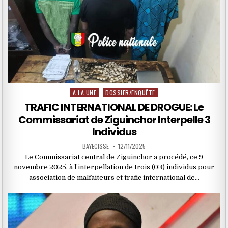
A LA UNE
DOSSIER/ENQUÊTE
Posted
in
TRAFIC INTERNATIONAL DE DROGUE: Le
Commissariat de Ziguinchor Interpelle 3
Individus
BAYECISSE
12/11/2025
Le Commissariat central de Ziguinchor a procédé, ce 9
novembre 2025, à l’interpellation de trois (03) individus pour
association de malfaiteurs et trafic international de…