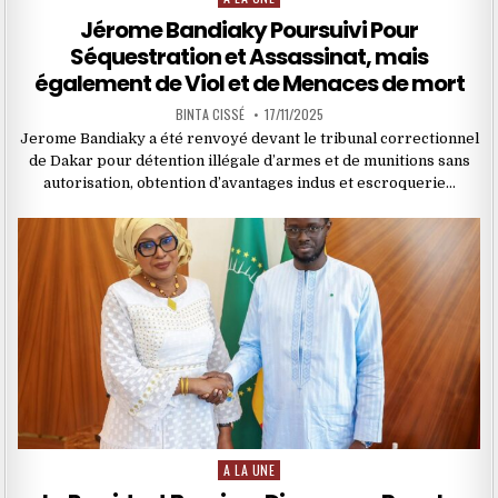
in
Jérome Bandiaky Poursuivi Pour
Séquestration et Assassinat, mais
également de Viol et de Menaces de mort
BINTA CISSÉ
17/11/2025
Jerome Bandiaky a été renvoyé devant le tribunal correctionnel
de Dakar pour détention illégale d’armes et de munitions sans
autorisation, obtention d’avantages indus et escroquerie…
A LA UNE
Posted
in