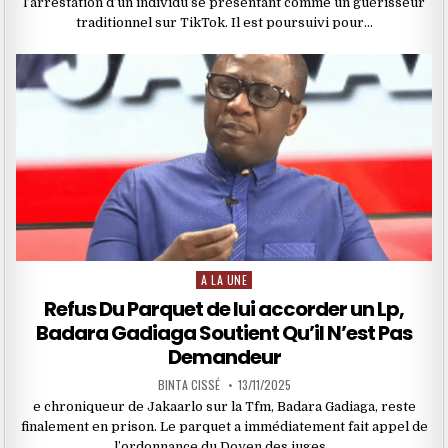
l’arrestation d’un individu se présentant comme un guérisseur
traditionnel sur TikTok. Il est poursuivi pour…
A LA UNE
Posted
in
Refus Du Parquet de lui accorder un Lp,
Badara Gadiaga Soutient Qu’il N’est Pas
Demandeur
BINTA CISSÉ
13/11/2025
e chroniqueur de Jakaarlo sur la Tfm, Badara Gadiaga, reste
finalement en prison. Le parquet a immédiatement fait appel de
l’ordonnance du Doyen des juges…