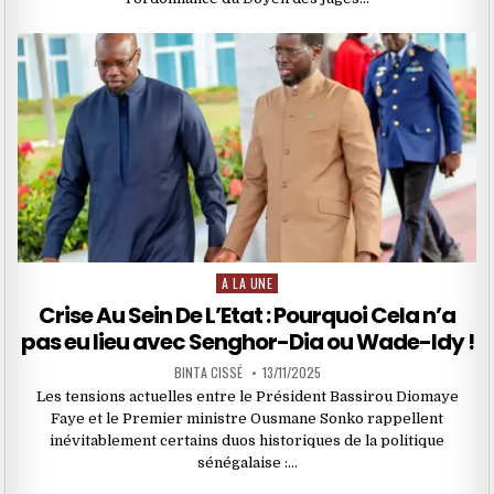
A LA UNE
Posted
in
Crise Au Sein De L’Etat : Pourquoi Cela n’a
pas eu lieu avec Senghor-Dia ou Wade-Idy !
BINTA CISSÉ
13/11/2025
Les tensions actuelles entre le Président Bassirou Diomaye
Faye et le Premier ministre Ousmane Sonko rappellent
inévitablement certains duos historiques de la politique
sénégalaise :…