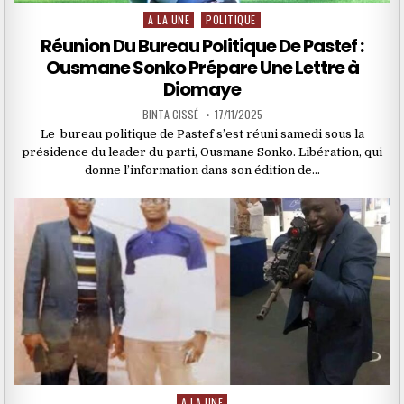
A LA UNE
POLITIQUE
Posted
in
Réunion Du Bureau Politique De Pastef :
Ousmane Sonko Prépare Une Lettre à
Diomaye
BINTA CISSÉ
17/11/2025
Le bureau politique de Pastef s’est réuni samedi sous la
présidence du leader du parti, Ousmane Sonko. Libération, qui
donne l’information dans son édition de…
A LA UNE
Posted