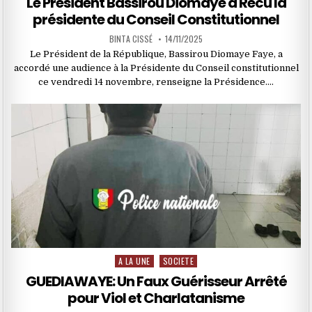
Le President Bassirou Diomaye a Recu la
présidente du Conseil Constitutionnel
BINTA CISSÉ
14/11/2025
Le Président de la République, Bassirou Diomaye Faye, a
accordé une audience à la Présidente du Conseil constitutionnel
ce vendredi 14 novembre, renseigne la Présidence….
A LA UNE
SOCIETE
Posted
in
GUEDIAWAYE: Un Faux Guérisseur Arrêté
pour Viol et Charlatanisme