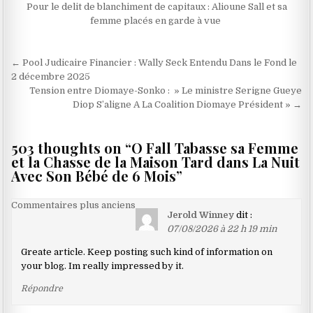
Pour le delit de blanchiment de capitaux : ‎Alioune Sall et sa
femme placés en garde à vue ‎
Navigation
← Pool Judicaire Financier : Wally Seck Entendu Dans le Fond le
de
2 décembre 2025
Tension entre Diomaye-Sonko : » Le ministre Serigne Gueye
l’article
Diop S’aligne A La Coalition Diomaye Président » →
503 thoughts on “
O Fall Tabasse sa Femme
et la Chasse de la Maison Tard dans La Nuit
Avec Son Bébé de 6 Mois
”
Navigation
Commentaires plus anciens
Jerold Winney
dit :
dans
07/08/2026 à 22 h 19 min
les
Greate article. Keep posting such kind of information on
commentaires
your blog. Im really impressed by it.
Répondre