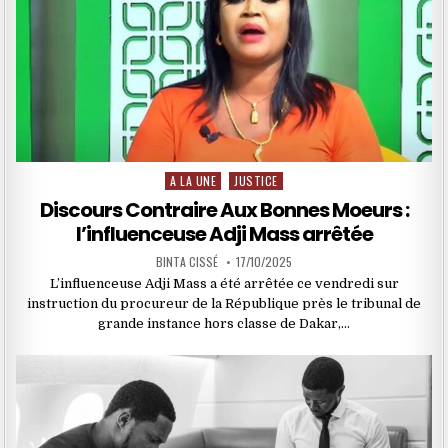
A LA UNE
JUSTICE
Posted
in
Discours Contraire Aux Bonnes Moeurs :
l’influenceuse Adji Mass arrêtée
BINTA CISSÉ
17/10/2025
L’influenceuse Adji Mass a été arrêtée ce vendredi sur
instruction du procureur de la République près le tribunal de
grande instance hors classe de Dakar,…