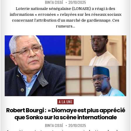
BINTA CISSÉ
20/10/2025
Loterie nationale sénégalaise (LONASE) a réagi à des
informations « erronées » relayées sur les réseaux sociaux
concernant l’attribution d’un marché de gardiennage. Ces
rumeurs…
A LA UNE
Posted
in
Robert Bourgi : » Diomaye est plus apprécié
que Sonko sur la scène internationale
BINTA CISSÉ
20/10/2025