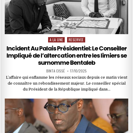
A LA UNE
RESERVEE
Posted
in
Incident Au Palais Présidentiel: Le Conseiller
Impliqué de l’altercation entre les limiers se
surnomme Bentaleb
BINTA CISSÉ
17/10/2025
L’affaire qui enflamme les réseaux sociaux depuis ce matin vient
de connaître un rebondissement majeur. Le conseiller spécial
du Président de la République impliqué dans…