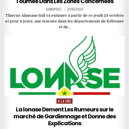
Tournée Dans Les Zones Concernées
SUNUPOST
21/10/2025
Thierno Alassane Sall va entamer à partir de ce jeudi 23 octobre
et pour 4 jours, une tournée dans les départements de Kébémer
et de…
A LA UNE
Posted
in
La lonase Dement Les Rumeurs sur le
marché de Gardiennage et Donne des
Explications