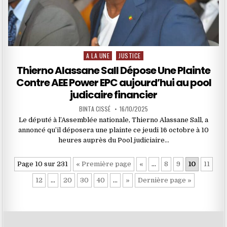
A LA UNE
JUSTICE
Posted
in
Thierno Alassane Sall Dépose Une Plainte
Contre AEE Power EPC aujourd’hui au pool
judicaire financier
BINTA CISSÉ
16/10/2025
Le député à l’Assemblée nationale, Thierno Alassane Sall, a
annoncé qu’il déposera une plainte ce jeudi 16 octobre à 10
heures auprès du Pool judiciaire…
Page 10 sur 231
« Première page
«
…
8
9
10
11
12
…
20
30
40
…
»
Dernière page »