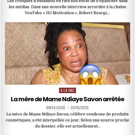
Les critiques n’entament en rien son envie de s’épancher dans
les médias. Dans une nouvelle interview accordée à la chaîne
YouTube « H5 Motivation », Robert Bourgi,…
A LA UNE
Posted
in
La mère de Mame Ndiaye Savon arrêtée
BINTA CISSÉ
20/10/2025
La mère de Mame Ndiaye Savon, célèbre vendeuse de produits
cosmétiques, a été interpellée ce jour. Selon une source proche
du dossier, elle est actuellement…