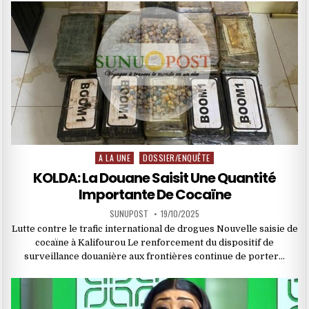
A LA UNE
DOSSIER/ENQUÊTE
Posted
in
KOLDA: La Douane Saisit Une Quantité
Importante De Cocaïne
SUNUPOST
19/10/2025
Lutte contre le trafic international de drogues Nouvelle saisie de
cocaïne à Kalifourou Le renforcement du dispositif de
surveillance douanière aux frontières continue de porter…