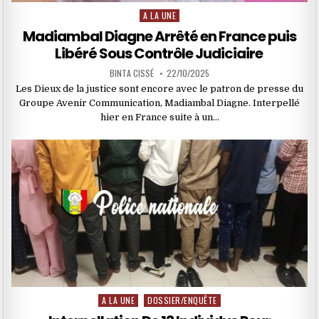
A LA UNE
Posted
in
Madiambal Diagne Arrêté en France puis
Libéré Sous Contrôle Judiciaire ‎
BINTA CISSÉ
22/10/2025
Les Dieux de la justice sont encore avec le patron de presse du
Groupe Avenir Communication, Madiambal Diagne. Interpellé
hier en France suite à un…
A LA UNE
DOSSIER/ENQUÊTE
Posted
in