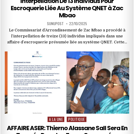
Interpellation De 13 Individus Pour
Escroquerie Liée Au Système QNET à Zac
Mbao
SUNUPOST
22/10/2025
Le Commissariat d’Arrondissement de Zac Mbao a procédé à
l’interpellation de treize (13) individus impliqués dans une
affaire d’escroquerie présumée liée au système QNET. Cette…
A LA UNE
POLITIQUE
Posted
in
AFFAIRE ASER: Thierno Alassane Sall Sera En